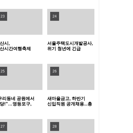
탁금 회수 나선다
특구 기업 2곳 투자협약
전남광주특별시교육청, 특수교사 행동중재 직
23
24
무연수 운영
인천여성가족재단, 아이사랑꿈터와 함께하는
산시,
서울주택도시개발공사,
'놀 권리 캠페인' 진행
경기도, 휴가철 바가지요금 근절한다…피서지
산시간여행축제
위기 청년에 긴급
민참여 프로그램
주거비 지원
프리마켓·주전부리'
물가안정 현장점검
옥천군, '대청호 생태 군립공원' 조성 본격화 추
영자 모집
25
26
진
무더위 피해 컬링장으로, '컬링웨이브 인 강릉'
시민 호응
보은군, 찾아가는 농기계 순회수리 교육 운영
우리동네 공원에서
새마을금고, 하반기
당!”…영등포구,
신입직원 공개채용...총
증평군, 전국 씨름 전지훈련지로 '주목'…좋은
더위 잊는 ‘팝업
149명 선발
놀이장’ 개장
훈련 여건 통했다
중랑구청 무더위쉼터에서 영화 보며 더위 식
27
28