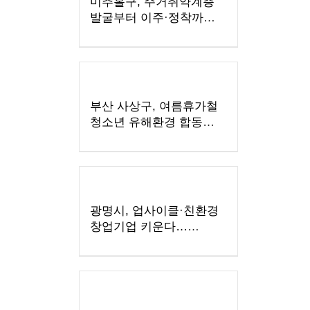
미추홀구, 주거취약계층
발굴부터 이주·정착까지
지원
부산 사상구, 여름휴가철
청소년 유해환경 합동
점검·단속 실시
광명시, 업사이클·친환경
창업기업 키운다…
우수팀에 총 3천만 원
지원