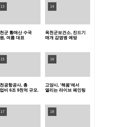
13
14
지자체장 부문 1위
성남 청소년 교향악 페스티벌 10차례 개최…
1480명 음악가 무대
포천동 유관 단체, 지역 주민 위한 생수 나눔과
천군 황매산 수국
옥천군보건소, 진드기
원, 여름 대표
매개 감염병 예방
살수차 운영
남양주시, 퇴계원5구역 재개발정비사업 주민
광자원으로 주목
바로알기 챌린지 운영
설명회 개최
과천시, 여름철 물놀이형 수경시설 운영실태
15
16
집중점검
'오르GO 함양', '마루＆올라'와 함께하는 쿨썸
머 이벤트 진행
“서울 출생아 수 1위, 송파구는 다르네” 결혼이
천공항공사, 총
고양시, '해움'에서
업비 6조 9천억 규모.
열리는 라이브 페인팅
슈켄트 신공항
'그래피티 문화
민자 부부 맞춤 육아교실 연다!
서울 강서구, 한국화 대표 작가 유근택 개인전
발사업 수주 !!!
선보인다'
17
개최
강남구, 북미 최대 뷰티박람회서 2,845만 달러
18
수출상담 성과
학교생활부터 AI교육까지... 학부모 교육역량