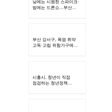
낮에는 시원한 스파이크·
밤에는 드론쇼…부산
수영구, '국제여자
비치발리볼' 개막
부산 강서구, 폭염 취약
고독·고립 위험가구에
'똑똑！안부꾸러미' 지원
시흥시, 청년이 직접
점검하는 청년정책
모니터링 본격 추진