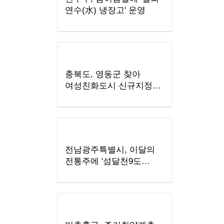
연수(水) 냉장고' 운영
충북도, 영동군 찾아
여성친화도시 신규지정
기반 마련
전남광주특별시, 이달의
전통주에 '섬달천9도
생황칠막걸리'