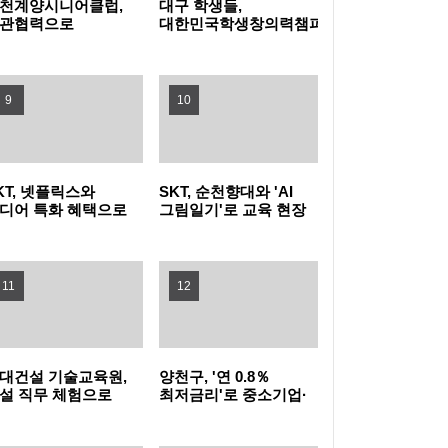
천계양시니어클럽,
대구 학생들,
관협력으로
대한민국학생창의력챔피언대회
문화가정 돌봄 공백
대상 수상
농협식품, ‘청소년 불법도박 근절’ 릴레이 캠페
운다
인 동참
지역사회와 함께하는 여름나기 - 새마을금고,
9
10
무더위쉼터 운영
미추홀구, 주거취약계층 발굴부터 이주·정착
KT, 넷플릭스와
SKT, 순천향대와 'AI
까지 지원
부산 사상구, 여름휴가철 청소년 유해환경 합
디어 특화 혜택으로
그림일기'로 교육 현장
더블 2040 고객 확대
AX 이끌고 미래 인재
동 점검·단속 실시
광명시, 업사이클·친환경 창업기업 키운다…
끌어
육성 나선다
11
12
우수팀에 총 3천만 원 지원
낮에는 시원한 스파이크·밤에는 드론쇼…부산
수영구, '국제여자 비치발리볼' 개막
부산 강서구, 폭염 취약 고독·고립 위험가구에
대건설 기술교육원,
양천구, '연 0.8％
'똑똑！안부꾸러미' 지원
시흥시, 청년이 직접 점검하는 청년정책 모니
설 직무 체험으로
최저금리'로 중소기업·
년 진로 설계 돕는다
소상공인에 20억 원
융자 지원
터링 본격 추진
이재준 수원특례시장, 'K-브랜드 지수' 경기도