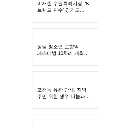
이재준 수원특례시장, 'K-
브랜드 지수' 경기도
지자체장 부문 1위
성남 청소년 교향악
페스티벌 10차례 개최…
1480명 음악가 무대
포천동 유관 단체, 지역
주민 위한 생수 나눔과
살수차 운영