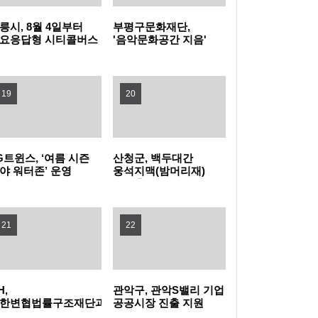
릉시, 8월 4일부터
부평구문화재단,
높인다! 노원구, 2026 노원교육협력특화지구
관악구, 폭염 취약계층 보호 '빈틈없이' 현장 살
요응답형 시티콜버스
'음악문화공간 지음'
상실증 시작
개관식 성료
학부모 아카데미 개최
피고 지원 넓힌다
은평구, 중장년 온라인 창업 돕는 '다시ON 창
19
20
업스쿨' 참여자 모집
강동구, 주민 손으로 내년 사업 고른다… 주민
참여예산 모바일 투표 실시
양천구, 배움으로 물드는 가을…제40기 '양천
G트윈스, ‘여름 시즌
산청군, 백두대간
야 워터존’ 운영
웅석지맥(밤머리재)
장수문화대학' 수강생 모집
서초구, 광복절 앞두고 국가유공자 30여 명에
생태축 복원사업 완료
장수사진 선물
구로구, 재개발·재건축사업 자문단 1차 회의
21
22
개최
부산 금정구, 금정산성에서 즐기는 특별한 여
름밤…'요즘N금정캠핑' 참가자 모집
울산쇠부리기술 현대미술로 피어나다
H,
관악구, 관악S밸리 기업
한변협법률구조재단과
공공시장 진출 지원
력해 전세사기피해자
나선다
정읍, 미래 동물의약품 산업 거점 도약 '시동'…