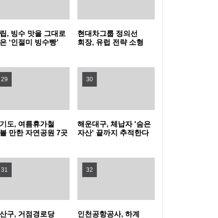
히세요
80분 내내 아이와 배꼽잡는다 … 동작구, 패밀
리 뮤지컬 (점프 JUMP) 나들이!
영등포구, 무대 위 꿈 키울 ‘구립소년소녀합창
립, 빙수 맛을 그대로
현대차그룹 정의선
은 ‘인절미 빙수빵’
회장, 유럽 전략 소형
단’ 신규 단원 모집
홍대 한복판에 이글루 등장! 마포구, 폭염 피난
시
전기차 양산 품질 현장
경영
처 ‘해피소’ 운영
여름을 시원하게… 광진구, 중랑천 제방·마을
29
30
공원에 스마트쉼터 3곳 조성
강북구, 문형배 전 헌법재판관 초청 '제11회 명
사특강' 개최
성동구, 삶의 지혜 더하는 명사특강 개최... 박
기도, 여름휴가철
해운대구, 체납자 '숨은
볼 만한 자연공원 7곳
자산' 끝까지 추적한다
천
성준 역술가·이호선 교수 강연
"시험인증기관, G밸리로 찾아온다"…금천구,
31
32
중소기업 제품 인증취득 지원 박차
산구, 거점경로당
인천공항공사, 하계