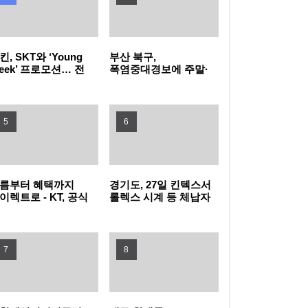
유검사 확대
꿈을 향한 첫걸음, 함께여서 더 특별했던 2026
킨, SKT와 ‘Young
부산 북구,
삼성드림클래스 여름캠프
LG전자, 대형 TV 구독하면 스탠바이미2 구독
eek’ 프로모션… 전
폭염중대경보에 주말·
목 40% 혜택 “영
공휴일 동 행정복지센터
young)하다면
밤 10시까지 연장 운영
료 반값
LG헬로비전 헬로모바일, 매월 9,900원 상당
킨으로 모여라!”
5
6
도서 혜택 주는 ‘교보문고 요금제’ 출시
KT, 폭염 속 시민 안전 위해 '무더위 쉼터' 운영
현대자동차·기아, '2026 레드 닷 어워드' 최우
름부터 혜택까지
경기도, 27일 킨텍스서
이렉트로 - KT, 공식
롤렉스 시계 등 체납자
수상 포함 17개 수상
타지키스탄에 ‘K-치안’ 전파... 사이버범죄로부
라인몰
압류 동산 620점 공개
T다이렉트샵으로
경매
단장
터 현지 주민과 우리 국민 모두 지킨다
삼립, 촌캉스 트렌드 담은 ‘여름 디저트’ 3종 출
7
8
시
GLN인터내셔널, 방한 외국인의 QR결제 서비
스 확장 나선다
노동진 수협 회장, 고수온 피해 현장 긴급 점검