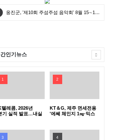
옹진군, '제10회 주섬주섬 음악회' 8월 15∼16
일 덕적도 개최
안산시, 중·고등학생 교복 나눔 행사 개최
연수구, 꿈이음길에 '실외 연수(水) 냉장고' 운
주간인기뉴스
영
충북도, 영동군 찾아 여성친화도시 신규지정
기반 마련
전남광주특별시, 이달의 전통주에 '섬달천9도
1
2
생황칠막걸리'
GH, 지방공기업 경영평가 2년 연속 '우수(나)'
등급 획득
인천공항공사, 태국 민간항공교육원과 교육협
K텔레콤, 2026년
KT＆G, 제주 면세전용
분기 실적 발표…내실
'에쎄 체인지 1㎎·믹스
진 통신·속도 내는 AI
아이스 더블' 출시
력 MOU 체결
한국마사회, 남아공서 'KRA컵'개최…경마로
C
잇는 한류와 말산업 교류
한국석유관리원, 고유가 시기 국민 체감형 석
3
4