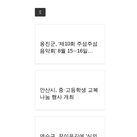
옹진군, '제10회 주섬주섬
음악회' 8월 15∼16일
덕적도 개최
안산시, 중·고등학생 교복
나눔 행사 개최
연수구, 꿈이음길에 '실외