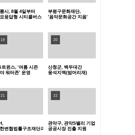
릉시, 8월 4일부터
부평구문화재단,
높인다! 노원구, 2026 노원교육협력특화지구
관악구, 폭염 취약계층 보호 '빈틈없이' 현장 살
요응답형 시티콜버스
'음악문화공간 지음'
상실증 시작
개관식 성료
학부모 아카데미 개최
피고 지원 넓힌다
은평구, 중장년 온라인 창업 돕는 '다시ON 창
19
20
업스쿨' 참여자 모집
강동구, 주민 손으로 내년 사업 고른다… 주민
참여예산 모바일 투표 실시
양천구, 배움으로 물드는 가을…제40기 '양천
G트윈스, ‘여름 시즌
산청군, 백두대간
야 워터존’ 운영
웅석지맥(밤머리재)
장수문화대학' 수강생 모집
서초구, 광복절 앞두고 국가유공자 30여 명에
생태축 복원사업 완료
장수사진 선물
구로구, 재개발·재건축사업 자문단 1차 회의
21
22
개최
부산 금정구, 금정산성에서 즐기는 특별한 여
름밤…'요즘N금정캠핑' 참가자 모집
울산쇠부리기술 현대미술로 피어나다
H,
관악구, 관악S밸리 기업
한변협법률구조재단과
공공시장 진출 지원
력해 전세사기피해자
나선다
정읍, 미래 동물의약품 산업 거점 도약 '시동'…