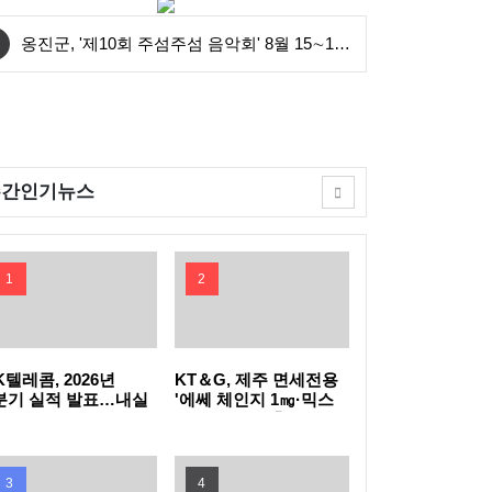
옹진군, '제10회 주섬주섬 음악회' 8월 15∼16
일 덕적도 개최
안산시, 중·고등학생 교복 나눔 행사 개최
연수구, 꿈이음길에 '실외 연수(水) 냉장고' 운
주간인기뉴스
영
충북도, 영동군 찾아 여성친화도시 신규지정
기반 마련
전남광주특별시, 이달의 전통주에 '섬달천9도
1
2
생황칠막걸리'
GH, 지방공기업 경영평가 2년 연속 '우수(나)'
등급 획득
인천공항공사, 태국 민간항공교육원과 교육협
K텔레콤, 2026년
KT＆G, 제주 면세전용
분기 실적 발표…내실
'에쎄 체인지 1㎎·믹스
진 통신·속도 내는 AI
아이스 더블' 출시
력 MOU 체결
한국마사회, 남아공서 'KRA컵'개최…경마로
C
잇는 한류와 말산업 교류
한국석유관리원, 고유가 시기 국민 체감형 석
3
4