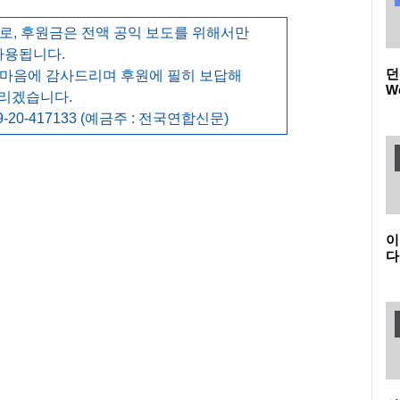
, 후원금은 전액 공익 보도를 위해서만
사용됩니다.
던
 마음에 감사드리며 후원에 필히 보답해
W
리겠습니다.
품
-20-417133 (예금주 : 전국연합신문)
(
던
이
다
온
K
새