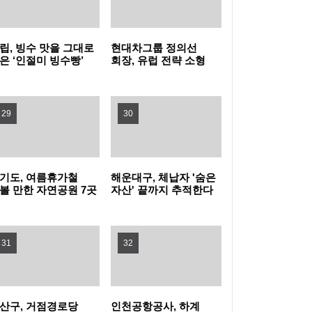
히세요
80분 내내 아이와 배꼽잡는다 … 동작구, 패밀
리 뮤지컬 (점프 JUMP) 나들이!
영등포구, 무대 위 꿈 키울 ‘구립소년소녀합창
립, 빙수 맛을 그대로
현대차그룹 정의선
은 ‘인절미 빙수빵’
회장, 유럽 전략 소형
단’ 신규 단원 모집
홍대 한복판에 이글루 등장! 마포구, 폭염 피난
시
전기차 양산 품질 현장
경영
처 ‘해피소’ 운영
여름을 시원하게… 광진구, 중랑천 제방·마을
29
30
공원에 스마트쉼터 3곳 조성
강북구, 문형배 전 헌법재판관 초청 '제11회 명
사특강' 개최
성동구, 삶의 지혜 더하는 명사특강 개최... 박
기도, 여름휴가철
해운대구, 체납자 '숨은
볼 만한 자연공원 7곳
자산' 끝까지 추적한다
천
성준 역술가·이호선 교수 강연
"시험인증기관, G밸리로 찾아온다"…금천구,
31
32
중소기업 제품 인증취득 지원 박차
산구, 거점경로당
인천공항공사, 하계