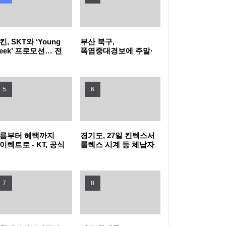
유검사 확대
꿈을 향한 첫걸음, 함께여서 더 특별했던 2026
킨, SKT와 ‘Young
부산 북구,
삼성드림클래스 여름캠프
LG전자, 대형 TV 구독하면 스탠바이미2 구독
eek’ 프로모션… 전
폭염중대경보에 주말·
목 40% 혜택 “영
공휴일 동 행정복지센터
young)하다면
밤 10시까지 연장 운영
료 반값
LG헬로비전 헬로모바일, 매월 9,900원 상당
킨으로 모여라!”
5
6
도서 혜택 주는 ‘교보문고 요금제’ 출시
KT, 폭염 속 시민 안전 위해 '무더위 쉼터' 운영
현대자동차·기아, '2026 레드 닷 어워드' 최우
름부터 혜택까지
경기도, 27일 킨텍스서
이렉트로 - KT, 공식
롤렉스 시계 등 체납자
수상 포함 17개 수상
타지키스탄에 ‘K-치안’ 전파... 사이버범죄로부
라인몰
압류 동산 620점 공개
T다이렉트샵으로
경매
단장
터 현지 주민과 우리 국민 모두 지킨다
삼립, 촌캉스 트렌드 담은 ‘여름 디저트’ 3종 출
7
8
시
GLN인터내셔널, 방한 외국인의 QR결제 서비
스 확장 나선다
노동진 수협 회장, 고수온 피해 현장 긴급 점검