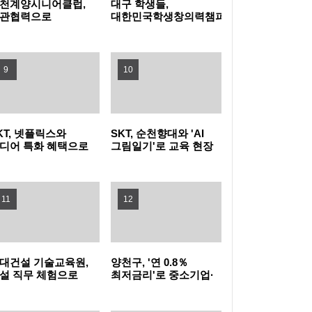
천계양시니어클럽,
대구 학생들,
관협력으로
대한민국학생창의력챔피언대회
문화가정 돌봄 공백
대상 수상
농협식품, ‘청소년 불법도박 근절’ 릴레이 캠페
운다
인 동참
지역사회와 함께하는 여름나기 - 새마을금고,
9
10
무더위쉼터 운영
미추홀구, 주거취약계층 발굴부터 이주·정착
KT, 넷플릭스와
SKT, 순천향대와 'AI
까지 지원
부산 사상구, 여름휴가철 청소년 유해환경 합
디어 특화 혜택으로
그림일기'로 교육 현장
더블 2040 고객 확대
AX 이끌고 미래 인재
동 점검·단속 실시
광명시, 업사이클·친환경 창업기업 키운다…
끌어
육성 나선다
11
12
우수팀에 총 3천만 원 지원
낮에는 시원한 스파이크·밤에는 드론쇼…부산
수영구, '국제여자 비치발리볼' 개막
부산 강서구, 폭염 취약 고독·고립 위험가구에
대건설 기술교육원,
양천구, '연 0.8％
'똑똑！안부꾸러미' 지원
시흥시, 청년이 직접 점검하는 청년정책 모니
설 직무 체험으로
최저금리'로 중소기업·
년 진로 설계 돕는다
소상공인에 20억 원
융자 지원
터링 본격 추진
이재준 수원특례시장, 'K-브랜드 지수' 경기도