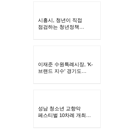
시흥시, 청년이 직접
점검하는 청년정책
모니터링 본격 추진
이재준 수원특례시장, 'K-
브랜드 지수' 경기도
지자체장 부문 1위
성남 청소년 교향악
페스티벌 10차례 개최…
1480명 음악가 무대