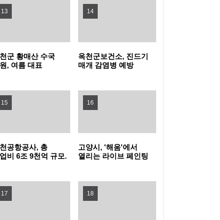
13
14
지자체장 부문 1위
성남 청소년 교향악 페스티벌 10차례 개최…
1480명 음악가 무대
포천동 유관 단체, 지역 주민 위한 생수 나눔과
천군 황매산 수국
옥천군보건소, 진드기
원, 여름 대표
매개 감염병 예방
살수차 운영
남양주시, 퇴계원5구역 재개발정비사업 주민
광자원으로 주목
바로알기 챌린지 운영
설명회 개최
과천시, 여름철 물놀이형 수경시설 운영실태
15
16
집중점검
'오르GO 함양', '마루＆올라'와 함께하는 쿨썸
머 이벤트 진행
“서울 출생아 수 1위, 송파구는 다르네” 결혼이
천공항공사, 총
고양시, '해움'에서
업비 6조 9천억 규모.
열리는 라이브 페인팅
슈켄트 신공항
'그래피티 문화
민자 부부 맞춤 육아교실 연다!
서울 강서구, 한국화 대표 작가 유근택 개인전
발사업 수주 !!!
선보인다'
17
개최
강남구, 북미 최대 뷰티박람회서 2,845만 달러
18
수출상담 성과
학교생활부터 AI교육까지... 학부모 교육역량