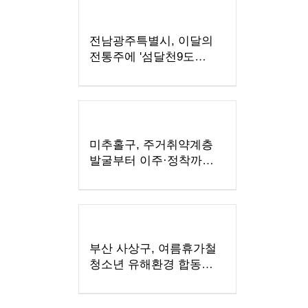
전남광주특별시, 이달의
전통주에 '섬달천9도
생황칠막걸리'
미추홀구, 주거취약계층
발굴부터 이주·정착까지
지원
부산 사상구, 여름휴가철
청소년 유해환경 합동
점검·단속 실시