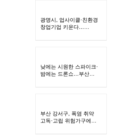
광명시, 업사이클·친환경
창업기업 키운다…
우수팀에 총 3천만 원
지원
낮에는 시원한 스파이크·
밤에는 드론쇼…부산
수영구, '국제여자
비치발리볼' 개막
부산 강서구, 폭염 취약
고독·고립 위험가구에
'똑똑！안부꾸러미' 지원