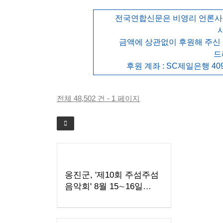
전국연합신문은 비영리 언론사로
금액에 상관없이 후원해 주신
드
후원 계좌 : SC제일은행 409
전체 48,502 건 - 1 페이지
옹진군, '제10회 주섬주섬
음악회' 8월 15∼16일
덕적도 개최