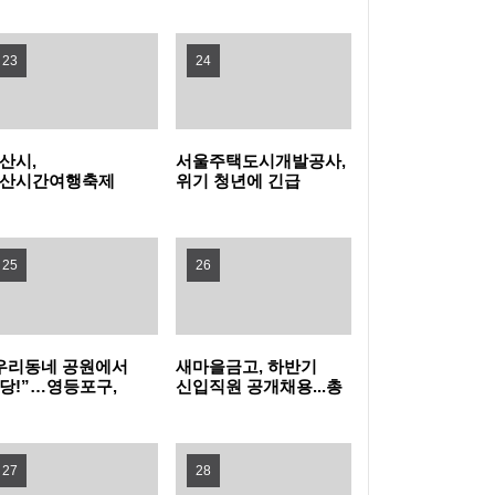
탁금 회수 나선다
특구 기업 2곳 투자협약
전남광주특별시교육청, 특수교사 행동중재 직
23
24
무연수 운영
인천여성가족재단, 아이사랑꿈터와 함께하는
산시,
서울주택도시개발공사,
'놀 권리 캠페인' 진행
경기도, 휴가철 바가지요금 근절한다…피서지
산시간여행축제
위기 청년에 긴급
민참여 프로그램
주거비 지원
프리마켓·주전부리'
물가안정 현장점검
옥천군, '대청호 생태 군립공원' 조성 본격화 추
영자 모집
25
26
진
무더위 피해 컬링장으로, '컬링웨이브 인 강릉'
시민 호응
보은군, 찾아가는 농기계 순회수리 교육 운영
우리동네 공원에서
새마을금고, 하반기
당!”…영등포구,
신입직원 공개채용...총
증평군, 전국 씨름 전지훈련지로 '주목'…좋은
더위 잊는 ‘팝업
149명 선발
놀이장’ 개장
훈련 여건 통했다
중랑구청 무더위쉼터에서 영화 보며 더위 식
27
28