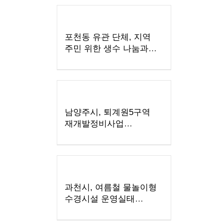
포천동 유관 단체, 지역
주민 위한 생수 나눔과
살수차 운영
남양주시, 퇴계원5구역
재개발정비사업
주민설명회 개최
과천시, 여름철 물놀이형
수경시설 운영실태
집중점검