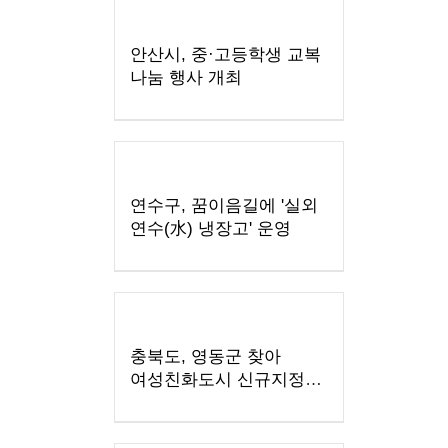
안산시, 중·고등학생 교복
나눔 행사 개최
연수구, 꿈이음길에 '실외
연수(水) 냉장고' 운영
충북도, 영동군 찾아
여성친화도시 신규지정
기반 마련