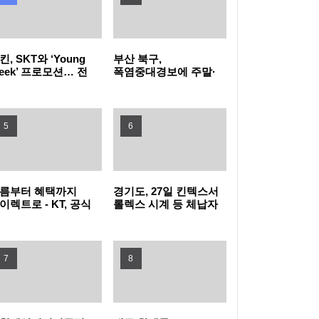
유검사 확대
꿈을 향한 첫걸음, 함께여서 더 특별했던 2026
킨, SKT와 ‘Young
부산 북구,
삼성드림클래스 여름캠프
LG전자, 대형 TV 구독하면 스탠바이미2 구독
eek’ 프로모션… 전
폭염중대경보에 주말·
목 40% 혜택 “영
공휴일 동 행정복지센터
young)하다면
밤 10시까지 연장 운영
료 반값
LG헬로비전 헬로모바일, 매월 9,900원 상당
킨으로 모여라!”
5
6
도서 혜택 주는 ‘교보문고 요금제’ 출시
KT, 폭염 속 시민 안전 위해 '무더위 쉼터' 운영
현대자동차·기아, '2026 레드 닷 어워드' 최우
름부터 혜택까지
경기도, 27일 킨텍스서
이렉트로 - KT, 공식
롤렉스 시계 등 체납자
수상 포함 17개 수상
타지키스탄에 ‘K-치안’ 전파... 사이버범죄로부
라인몰
압류 동산 620점 공개
T다이렉트샵으로
경매
단장
터 현지 주민과 우리 국민 모두 지킨다
삼립, 촌캉스 트렌드 담은 ‘여름 디저트’ 3종 출
7
8
시
GLN인터내셔널, 방한 외국인의 QR결제 서비
스 확장 나선다
노동진 수협 회장, 고수온 피해 현장 긴급 점검