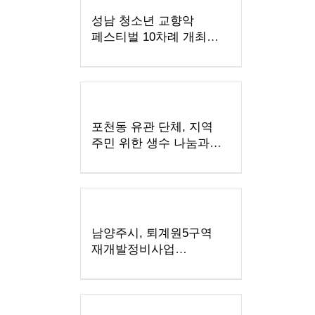
성남 청소년 교향악
페스티벌 10차례 개최…
1480명 음악가 무대
포천동 유관 단체, 지역
주민 위한 생수 나눔과
살수차 운영
남양주시, 퇴계원5구역
재개발정비사업
주민설명회 개최