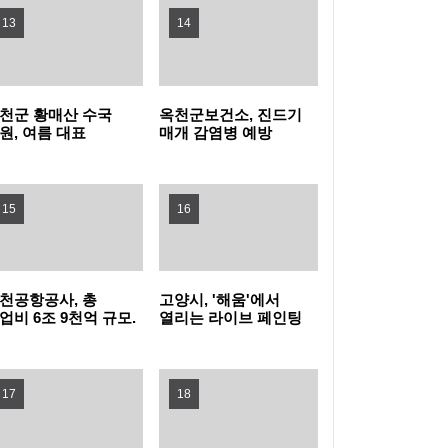
13
14
지자체장 부문 1위
성남 청소년 교향악 페스티벌 10차례 개최…
1480명 음악가 무대
포천동 유관 단체, 지역 주민 위한 생수 나눔과
천군 황매산 수국
옥천군보건소, 진드기
원, 여름 대표
매개 감염병 예방
살수차 운영
남양주시, 퇴계원5구역 재개발정비사업 주민
광자원으로 주목
바로알기 챌린지 운영
설명회 개최
과천시, 여름철 물놀이형 수경시설 운영실태
15
16
집중점검
'오르GO 함양', '마루＆올라'와 함께하는 쿨썸
머 이벤트 진행
“서울 출생아 수 1위, 송파구는 다르네” 결혼이
천공항공사, 총
고양시, '해움'에서
업비 6조 9천억 규모.
열리는 라이브 페인팅
슈켄트 신공항
'그래피티 문화
민자 부부 맞춤 육아교실 연다!
서울 강서구, 한국화 대표 작가 유근택 개인전
발사업 수주 !!!
선보인다'
17
개최
강남구, 북미 최대 뷰티박람회서 2,845만 달러
18
수출상담 성과
학교생활부터 AI교육까지... 학부모 교육역량