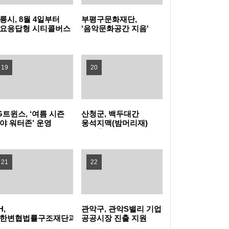
릉시, 8월 4일부터
부평구문화재단,
높인다! 노원구, 2026 노원교육협력특화지구
관악구, 폭염 취약계층 보호 '빈틈없이' 현장 살
요응답형 시티콜버스
'음악문화공간 지음'
상실증 시작
개관식 성료
학부모 아카데미 개최
피고 지원 넓힌다
은평구, 중장년 온라인 창업 돕는 '다시ON 창
19
20
업스쿨' 참여자 모집
강동구, 주민 손으로 내년 사업 고른다… 주민
참여예산 모바일 투표 실시
양천구, 배움으로 물드는 가을…제40기 '양천
G트윈스, ‘여름 시즌
산청군, 백두대간
야 워터존’ 운영
웅석지맥(밤머리재)
장수문화대학' 수강생 모집
서초구, 광복절 앞두고 국가유공자 30여 명에
생태축 복원사업 완료
장수사진 선물
구로구, 재개발·재건축사업 자문단 1차 회의
21
22
개최
부산 금정구, 금정산성에서 즐기는 특별한 여
름밤…'요즘N금정캠핑' 참가자 모집
울산쇠부리기술 현대미술로 피어나다
H,
관악구, 관악S밸리 기업
한변협법률구조재단과
공공시장 진출 지원
력해 전세사기피해자
나선다
정읍, 미래 동물의약품 산업 거점 도약 '시동'…