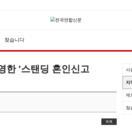
찾습니다
영한 '스탠딩 혼인신고
서
지
제
찾
목록