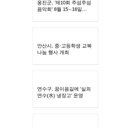
옹진군, '제10회 주섬주섬
음악회' 8월 15∼16일
덕적도 개최
안산시, 중·고등학생 교복
나눔 행사 개최
연수구, 꿈이음길에 '실외
연수(水) 냉장고' 운영