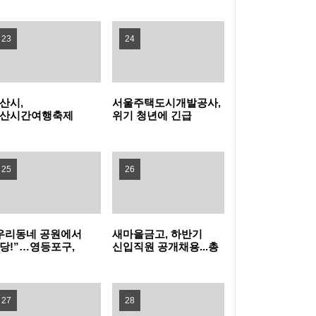
탁금 회수 나선다
특구 기업 2곳 투자협약
전남광주특별시교육청, 특수교사 행동중재 직
23
24
무연수 운영
인천여성가족재단, 아이사랑꿈터와 함께하는
산시,
서울주택도시개발공사,
'놀 권리 캠페인' 진행
경기도, 휴가철 바가지요금 근절한다…피서지
산시간여행축제
위기 청년에 긴급
민참여 프로그램
주거비 지원
프리마켓·주전부리'
물가안정 현장점검
옥천군, '대청호 생태 군립공원' 조성 본격화 추
영자 모집
25
26
진
무더위 피해 컬링장으로, '컬링웨이브 인 강릉'
시민 호응
보은군, 찾아가는 농기계 순회수리 교육 운영
우리동네 공원에서
새마을금고, 하반기
당!”…영등포구,
신입직원 공개채용...총
증평군, 전국 씨름 전지훈련지로 '주목'…좋은
더위 잊는 ‘팝업
149명 선발
놀이장’ 개장
훈련 여건 통했다
중랑구청 무더위쉼터에서 영화 보며 더위 식
27
28