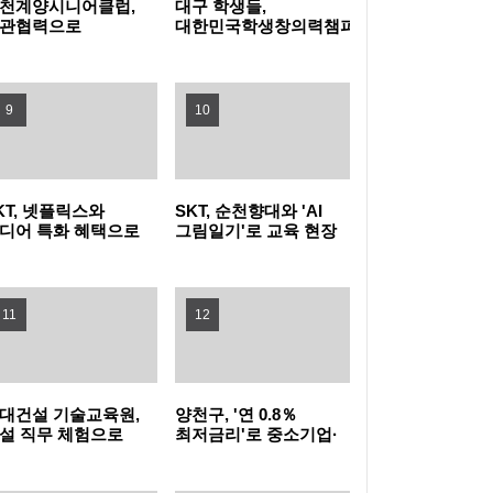
천계양시니어클럽,
대구 학생들,
관협력으로
대한민국학생창의력챔피언대회
문화가정 돌봄 공백
대상 수상
농협식품, ‘청소년 불법도박 근절’ 릴레이 캠페
운다
인 동참
지역사회와 함께하는 여름나기 - 새마을금고,
9
10
무더위쉼터 운영
미추홀구, 주거취약계층 발굴부터 이주·정착
KT, 넷플릭스와
SKT, 순천향대와 'AI
까지 지원
부산 사상구, 여름휴가철 청소년 유해환경 합
디어 특화 혜택으로
그림일기'로 교육 현장
더블 2040 고객 확대
AX 이끌고 미래 인재
동 점검·단속 실시
광명시, 업사이클·친환경 창업기업 키운다…
끌어
육성 나선다
11
12
우수팀에 총 3천만 원 지원
낮에는 시원한 스파이크·밤에는 드론쇼…부산
수영구, '국제여자 비치발리볼' 개막
부산 강서구, 폭염 취약 고독·고립 위험가구에
대건설 기술교육원,
양천구, '연 0.8％
'똑똑！안부꾸러미' 지원
시흥시, 청년이 직접 점검하는 청년정책 모니
설 직무 체험으로
최저금리'로 중소기업·
년 진로 설계 돕는다
소상공인에 20억 원
융자 지원
터링 본격 추진
이재준 수원특례시장, 'K-브랜드 지수' 경기도