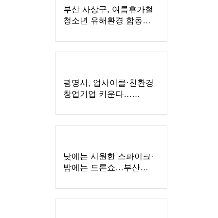
부산 사상구, 여름휴가철
청소년 유해환경 합동
점검·단속 실시
광명시, 업사이클·친환경
창업기업 키운다…
우수팀에 총 3천만 원
지원
낮에는 시원한 스파이크·
밤에는 드론쇼…부산
수영구, '국제여자
비치발리볼' 개막