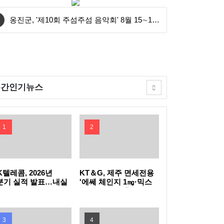
옹진군, '제10회 주섬주섬 음악회' 8월 15∼16
일 덕적도 개최
안산시, 중·고등학생 교복 나눔 행사 개최
연수구, 꿈이음길에 '실외 연수(水) 냉장고' 운
주간인기뉴스
영
충북도, 영동군 찾아 여성친화도시 신규지정
기반 마련
전남광주특별시, 이달의 전통주에 '섬달천9도
1
2
생황칠막걸리'
GH, 지방공기업 경영평가 2년 연속 '우수(나)'
등급 획득
인천공항공사, 태국 민간항공교육원과 교육협
K텔레콤, 2026년
KT＆G, 제주 면세전용
분기 실적 발표…내실
'에쎄 체인지 1㎎·믹스
진 통신·속도 내는 AI
아이스 더블' 출시
력 MOU 체결
한국마사회, 남아공서 'KRA컵'개최…경마로
C
잇는 한류와 말산업 교류
한국석유관리원, 고유가 시기 국민 체감형 석
3
4