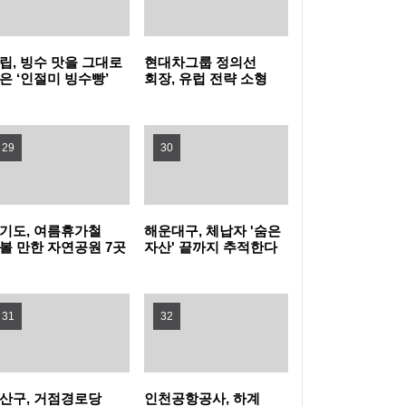
히세요
80분 내내 아이와 배꼽잡는다 … 동작구, 패밀
리 뮤지컬 (점프 JUMP) 나들이!
영등포구, 무대 위 꿈 키울 ‘구립소년소녀합창
립, 빙수 맛을 그대로
현대차그룹 정의선
은 ‘인절미 빙수빵’
회장, 유럽 전략 소형
단’ 신규 단원 모집
홍대 한복판에 이글루 등장! 마포구, 폭염 피난
시
전기차 양산 품질 현장
경영
처 ‘해피소’ 운영
여름을 시원하게… 광진구, 중랑천 제방·마을
29
30
공원에 스마트쉼터 3곳 조성
강북구, 문형배 전 헌법재판관 초청 '제11회 명
사특강' 개최
성동구, 삶의 지혜 더하는 명사특강 개최... 박
기도, 여름휴가철
해운대구, 체납자 '숨은
볼 만한 자연공원 7곳
자산' 끝까지 추적한다
천
성준 역술가·이호선 교수 강연
"시험인증기관, G밸리로 찾아온다"…금천구,
31
32
중소기업 제품 인증취득 지원 박차
산구, 거점경로당
인천공항공사, 하계