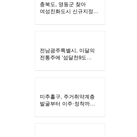
충북도, 영동군 찾아
여성친화도시 신규지정
기반 마련
전남광주특별시, 이달의
전통주에 '섬달천9도
생황칠막걸리'
미추홀구, 주거취약계층
발굴부터 이주·정착까지
지원