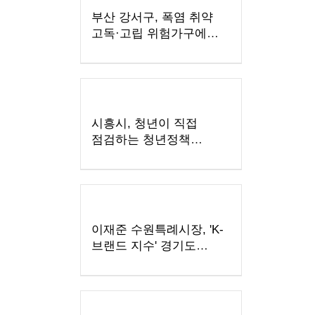
부산 강서구, 폭염 취약
고독·고립 위험가구에
'똑똑！안부꾸러미' 지원
시흥시, 청년이 직접
점검하는 청년정책
모니터링 본격 추진
이재준 수원특례시장, 'K-
브랜드 지수' 경기도
지자체장 부문 1위