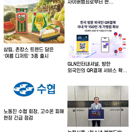
사이버범죄로부터 현…
삼립, 촌캉스 트렌드 담은
‘여름 디저트’ 3종 출시
GLN인터내셔널, 방한
외국인의 QR결제 서비스 확장
…
노동진 수협 회장, 고수온 피해
현장 긴급 점검