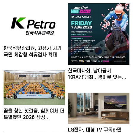
한국석유관리원, 고유가 시기
국민 체감형 석유검사 확대
한국마사회, 남아공서
'KRA컵'개최…경마로 잇는
한류…
꿈을 향한 첫걸음, 함께여서 더
특별했던 2026 삼성…
LG전자, 대형 TV 구독하면