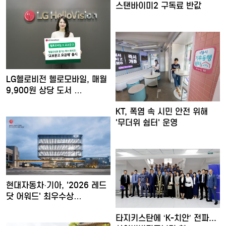
스탠바이미2 구독료 반값
LG헬로비전 헬로모바일, 매월
9,900원 상당 도서 …
KT, 폭염 속 시민 안전 위해
'무더위 쉼터' 운영
현대자동차·기아, '2026 레드
닷 어워드' 최우수상…
타지키스탄에 ‘K-치안’ 전파...