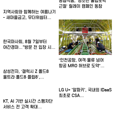
농협식품, ‘청소년 불법도박
근절’ 릴레이 캠페인 동참
지역사회와 함께하는 여름나기
- 새마을금고, 무더위쉼터…
한국마사회, 8월 7일부터
야간경마…"방문 전 입장 시…
“인천공항, 여객·물류 넘어
항공 MRO 허브로 도약”…
삼성전자, ‘갤럭시 Z 폴드8
울트라·폴드8·플립8’,…
LG U+ '알파키', 국내외 IDaaS
최초로 CSA…
KT, AI 기반 실시간 스팸차단
서비스 전 고객 확대…