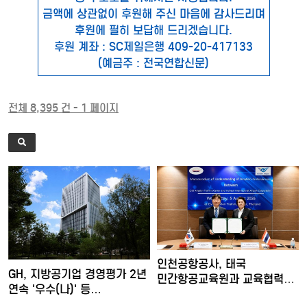
금액에 상관없이 후원해 주신 마음에 감사드리며
후원에 필히 보답해 드리겠습니다.
후원 계좌 : SC제일은행 409-20-417133
(예금주 : 전국연합신문)
전체 8,395 건 - 1 페이지
인천공항공사, 태국
GH, 지방공기업 경영평가 2년
민간항공교육원과 교육협력
연속 '우수(나)' 등…
MOU 체…