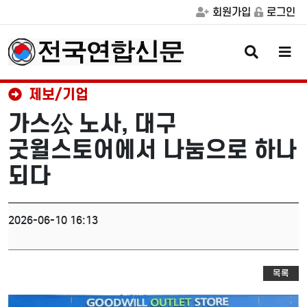
회원가입
로그인
검
메
색
뉴
버
버
튼
튼
제보/기업
가스公 노사, 대구
굿윌스토어에서 나눔으로 하나
되다
2026-06-10 16:13
목록