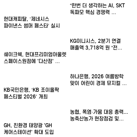
“한번 더 생각하는 AI, SKT
독파모 핵심 경쟁력 …
현대캐피탈, ‘제네시스
파이낸스 썸머 페스타’ 실시
KG이니시스, 2분기 연결
매출액 3,718억 원 “전…
쉐이크쉑, 현대프리미엄아울렛
스페이스원점에 '다산점' …
하나은행, 2026 여름방학
맞이 어린이 경제 뮤지컬 …
KB국민은행, ‘KB 조이올팍
페스티벌 2026’ 개최
농협, 폭염·가뭄 대응 총력...
농축산농가 현장점검 및…
GH, 친환경 태양광 'GH
케어스테이션' 확대 도입