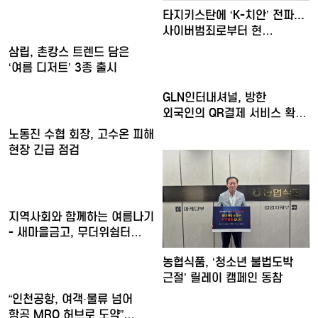
타지키스탄에 ‘K-치안’ 전파...
사이버범죄로부터 현…
삼립, 촌캉스 트렌드 담은
‘여름 디저트’ 3종 출시
GLN인터내셔널, 방한
외국인의 QR결제 서비스 확장
…
노동진 수협 회장, 고수온 피해
현장 긴급 점검
지역사회와 함께하는 여름나기
- 새마을금고, 무더위쉼터…
농협식품, ‘청소년 불법도박
근절’ 릴레이 캠페인 동참
“인천공항, 여객·물류 넘어
항공 MRO 허브로 도약”…