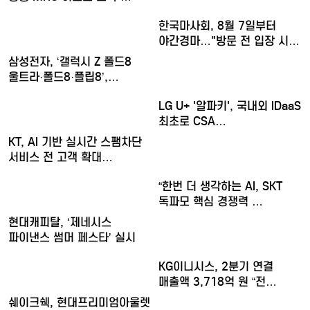
한국마사회, 8월 7일부터
야간경마…"방문 전 입장 시…
삼성전자, ‘갤럭시 Z 폴드8
울트라·폴드8·플립8’,…
LG U+ '알파키', 국내외 IDaaS
최초로 CSA…
KT, AI 기반 실시간 스팸차단
서비스 전 고객 확대…
“한번 더 생각하는 AI, SKT
독파모 핵심 경쟁력 …
현대캐피탈, ‘제네시스
파이낸스 썸머 페스타’ 실시
KG이니시스, 2분기 연결
매출액 3,718억 원 “전…
쉐이크쉑, 현대프리미엄아울렛