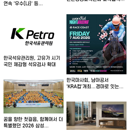
연속 '우수(나)' 등…
MOU 체…
한국석유관리원, 고유가 시기
국민 체감형 석유검사 확대
한국마사회, 남아공서
'KRA컵'개최…경마로 잇는
한류…
꿈을 향한 첫걸음, 함께여서 더
특별했던 2026 삼성…