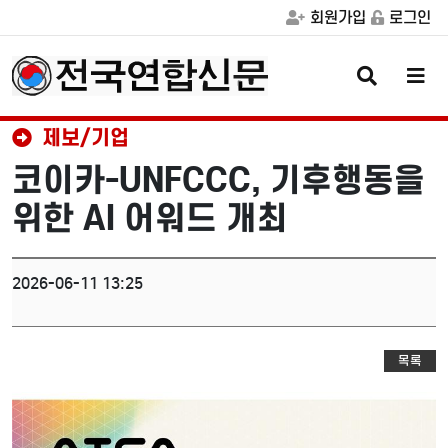
회원가입
로그인
검
메
색
뉴
버
버
튼
튼
제보/기업
코이카-UNFCCC, 기후행동을
위한 AI 어워드 개최
2026-06-11 13:25
목록