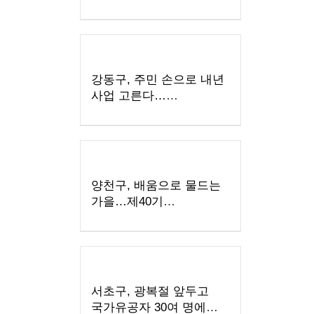
창업스쿨' 참여자 모집
강동구, 주민 손으로 내년
사업 고른다…
주민참여예산 모바일 투표
실시
양천구, 배움으로 물드는
가을…제40기
'양천장수문화대학'
수강생 모집
서초구, 광복절 앞두고
국가유공자 30여 명에