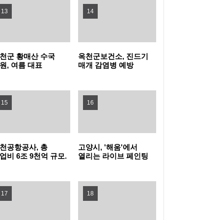
13
14
지자체장 부문 1위
성남 청소년 교향악 페스티벌 10차례 개최…
1480명 음악가 무대
포천동 유관 단체, 지역 주민 위한 생수 나눔과
천군 황매산 수국
옥천군보건소, 진드기
원, 여름 대표
매개 감염병 예방
살수차 운영
남양주시, 퇴계원5구역 재개발정비사업 주민
광자원으로 주목
바로알기 챌린지 운영
설명회 개최
과천시, 여름철 물놀이형 수경시설 운영실태
15
16
집중점검
'오르GO 함양', '마루＆올라'와 함께하는 쿨썸
머 이벤트 진행
“서울 출생아 수 1위, 송파구는 다르네” 결혼이
천공항공사, 총
고양시, '해움'에서
업비 6조 9천억 규모.
열리는 라이브 페인팅
슈켄트 신공항
'그래피티 문화
민자 부부 맞춤 육아교실 연다!
서울 강서구, 한국화 대표 작가 유근택 개인전
발사업 수주 !!!
선보인다'
17
개최
강남구, 북미 최대 뷰티박람회서 2,845만 달러
18
수출상담 성과
학교생활부터 AI교육까지... 학부모 교육역량