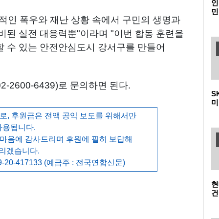
인
민
적인 폭우와 재난 상황 속에서 구민의 생명과
다
메
비된 실전 대응력뿐"이라며 "이번 합동 훈련을
할 수 있는 안전안심도시 강서구를 만들어
2600-6439)로 문의하면 된다.
S
미
폴
, 후원금은 전액 공익 보도를 위해서만
이
사용됩니다.
 마음에 감사드리며 후원에 필히 보답해
리겠습니다.
-20-417133 (예금주 : 전국연합신문)
현
건
청