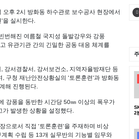
일 오후 2시 방화동 하수관로 보수공사 현장에서
련'을 실시한다.
 빈번해진 여름철 국지성 돌발강우와 강풍
하고 유관기관 간의 긴밀한 공동 대응 체계를
 강서경찰서, 강서보건소, 지역자율방재단 등
며, 구청 재난안전상황실의 '토론훈련'과 방화동
연계해 진행된다.
에 강풍을 동반한 시간당 50㎜ 이상의 폭우가
S
가 발생한 상황을 설정했다.
2
다
D
으로서 직접 '토론훈련'을 주재하며 비상
구계획 수립 등 13개 실무반의 기능별 임무와