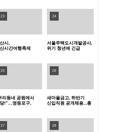
탁금 회수 나선다
특구 기업 2곳 투자협약
전남광주특별시교육청, 특수교사 행동중재 직
23
24
무연수 운영
인천여성가족재단, 아이사랑꿈터와 함께하는
산시,
서울주택도시개발공사,
'놀 권리 캠페인' 진행
경기도, 휴가철 바가지요금 근절한다…피서지
산시간여행축제
위기 청년에 긴급
민참여 프로그램
주거비 지원
프리마켓·주전부리'
물가안정 현장점검
옥천군, '대청호 생태 군립공원' 조성 본격화 추
영자 모집
25
26
진
무더위 피해 컬링장으로, '컬링웨이브 인 강릉'
시민 호응
보은군, 찾아가는 농기계 순회수리 교육 운영
우리동네 공원에서
새마을금고, 하반기
당!”…영등포구,
신입직원 공개채용...총
증평군, 전국 씨름 전지훈련지로 '주목'…좋은
더위 잊는 ‘팝업
149명 선발
놀이장’ 개장
훈련 여건 통했다
중랑구청 무더위쉼터에서 영화 보며 더위 식
27
28