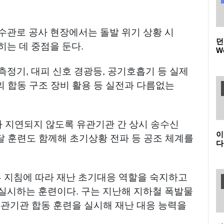
수관로 공사 현장에서는 돌발 위기 상황 시
던
는 데 중점을 둔다.
W
품
(
정기, 대피 신호 경광등, 공기호흡기 등 실제
던
 합동 구조 장비 활용 등 실전과 다름없는
가 지연되지 않도록 유관기관 간 상시 송수신
이
숙달 훈련도 함께해 초기상황 전파 등 공조 체계를
다
온
K
새
부 지침에 따라 재난 초기대응 역할을 숙지하고
실시하는 훈련이다. 구는 지난해 지하철 폭발물
유관기관 합동 훈련을 실시해 재난 대응 능력을