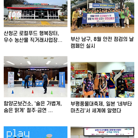
산청군 로컬푸드 행복장터,
부산 남구, 8월 안전 점검의 날
우수 농산물 직거래사업장
캠페인 실시
인…
함양군보건소, '술은 가볍게,
부평풍물대축제, 일본 '네부타
숨은 맑게' 절주·금연 …
마츠리'서 세계에 알렸다