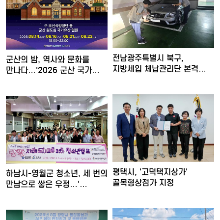
전남광주특별시 북구,
군산의 밤, 역사와 문화를
지방세입 체납관리단 본격
만나다…'2026 군산 국가…
운영…공…
평택시, '고덕택지상가'
하남시-영월군 청소년, 세 번의
골목형상점가 지정
만남으로 쌓은 우정…'…