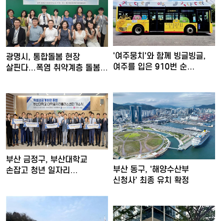
'여주뭉치'와 함께 빙글빙글,
광명시, 통합돌봄 현장
여주를 입은 910번 순…
살핀다…폭염 취약계층 돌봄
강화
부산 금정구, 부산대학교
부산 동구, '해양수산부
손잡고 청년 일자리
신청사' 최종 유치 확정
'플러스！…