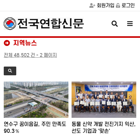
회원가입
로그인
검
메
색
뉴
버
버
튼
튼
지역뉴스
전체 48,502 건 - 2 페이지
연수구 꿈이음길, 주민 만족도
동물 신약 개발 전진기지 익산,
90.3％
선도 기업과 '맞손'