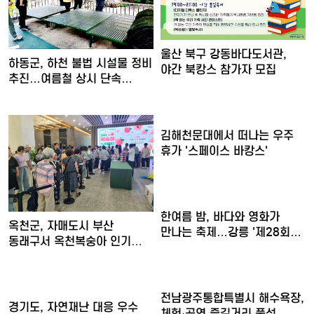
울산 북구 강동바다도서관,
하동군, 하천 불법 시설물 정비
야간 북캉스 참가자 모집
추진…여름철 상시 단속…
김해천문대에서 떠나는 우주
휴가 '스페이스 바캉스'
한여름 밤, 바다와 영화가
옥천군, 자매도시 부산
만나는 축제…강릉 '제28회…
동래구서 옥천복숭아 인기
입증……
전남광주통합특별시 해수욕장,
경기도, 자연재난 대응 우수
체험·공연 즐길거리 풍성