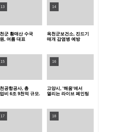
13
14
지자체장 부문 1위
성남 청소년 교향악 페스티벌 10차례 개최…
1480명 음악가 무대
포천동 유관 단체, 지역 주민 위한 생수 나눔과
천군 황매산 수국
옥천군보건소, 진드기
원, 여름 대표
매개 감염병 예방
살수차 운영
남양주시, 퇴계원5구역 재개발정비사업 주민
광자원으로 주목
바로알기 챌린지 운영
설명회 개최
과천시, 여름철 물놀이형 수경시설 운영실태
15
16
집중점검
'오르GO 함양', '마루＆올라'와 함께하는 쿨썸
머 이벤트 진행
“서울 출생아 수 1위, 송파구는 다르네” 결혼이
천공항공사, 총
고양시, '해움'에서
업비 6조 9천억 규모.
열리는 라이브 페인팅
슈켄트 신공항
'그래피티 문화
민자 부부 맞춤 육아교실 연다!
서울 강서구, 한국화 대표 작가 유근택 개인전
발사업 수주 !!!
선보인다'
17
개최
강남구, 북미 최대 뷰티박람회서 2,845만 달러
18
수출상담 성과
학교생활부터 AI교육까지... 학부모 교육역량