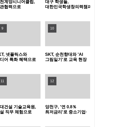
천계양시니어클럽,
대구 학생들,
관협력으로
대한민국학생창의력챔피언대회
문화가정 돌봄 공백
대상 수상
농협식품, ‘청소년 불법도박 근절’ 릴레이 캠페
운다
인 동참
지역사회와 함께하는 여름나기 - 새마을금고,
9
10
무더위쉼터 운영
미추홀구, 주거취약계층 발굴부터 이주·정착
KT, 넷플릭스와
SKT, 순천향대와 'AI
까지 지원
부산 사상구, 여름휴가철 청소년 유해환경 합
디어 특화 혜택으로
그림일기'로 교육 현장
더블 2040 고객 확대
AX 이끌고 미래 인재
동 점검·단속 실시
광명시, 업사이클·친환경 창업기업 키운다…
끌어
육성 나선다
11
12
우수팀에 총 3천만 원 지원
낮에는 시원한 스파이크·밤에는 드론쇼…부산
수영구, '국제여자 비치발리볼' 개막
부산 강서구, 폭염 취약 고독·고립 위험가구에
대건설 기술교육원,
양천구, '연 0.8％
'똑똑！안부꾸러미' 지원
시흥시, 청년이 직접 점검하는 청년정책 모니
설 직무 체험으로
최저금리'로 중소기업·
년 진로 설계 돕는다
소상공인에 20억 원
융자 지원
터링 본격 추진
이재준 수원특례시장, 'K-브랜드 지수' 경기도