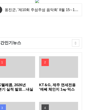
옹진군, '제10회 주섬주섬 음악회' 8월 15∼16
일 덕적도 개최
안산시, 중·고등학생 교복 나눔 행사 개최
연수구, 꿈이음길에 '실외 연수(水) 냉장고' 운
주간인기뉴스
영
충북도, 영동군 찾아 여성친화도시 신규지정
기반 마련
전남광주특별시, 이달의 전통주에 '섬달천9도
1
2
생황칠막걸리'
GH, 지방공기업 경영평가 2년 연속 '우수(나)'
등급 획득
인천공항공사, 태국 민간항공교육원과 교육협
K텔레콤, 2026년
KT＆G, 제주 면세전용
분기 실적 발표…내실
'에쎄 체인지 1㎎·믹스
진 통신·속도 내는 AI
아이스 더블' 출시
력 MOU 체결
한국마사회, 남아공서 'KRA컵'개최…경마로
C
잇는 한류와 말산업 교류
한국석유관리원, 고유가 시기 국민 체감형 석
3
4