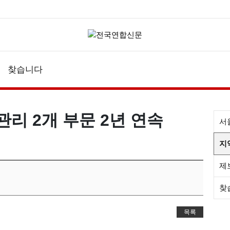
찾습니다
관리 2개 부문 2년 연속
서
지
제
찾
목록