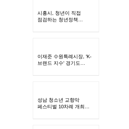
시흥시, 청년이 직접
점검하는 청년정책
모니터링 본격 추진
이재준 수원특례시장, 'K-
브랜드 지수' 경기도
지자체장 부문 1위
성남 청소년 교향악
페스티벌 10차례 개최…
1480명 음악가 무대