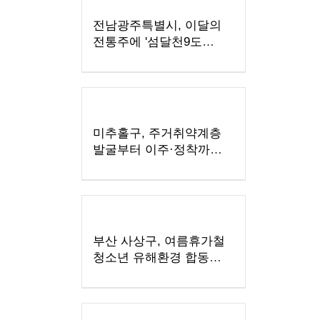
전남광주특별시, 이달의
전통주에 '섬달천9도
생황칠막걸리'
미추홀구, 주거취약계층
발굴부터 이주·정착까지
지원
부산 사상구, 여름휴가철
청소년 유해환경 합동
점검·단속 실시