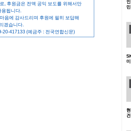
인
, 후원금은 전액 공익 보도를 위해서만
민
사용됩니다.
다
메
 마음에 감사드리며 후원에 필히 보답해
리겠습니다.
-20-417133 (예금주 : 전국연합신문)
S
미
폴
이
현
건
청