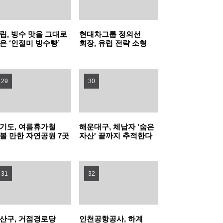
히세요
80분 내내 아이와 배꼽잡는다 … 동작구, 패밀
리 뮤지컬 (점프 JUMP) 나들이!
영등포구, 무대 위 꿈 키울 ‘구립소년소녀합창
립, 빙수 맛을 그대로
현대차그룹 정의선
은 ‘인절미 빙수빵’
회장, 유럽 전략 소형
단’ 신규 단원 모집
홍대 한복판에 이글루 등장! 마포구, 폭염 피난
시
전기차 양산 품질 현장
경영
처 ‘해피소’ 운영
여름을 시원하게… 광진구, 중랑천 제방·마을
29
30
공원에 스마트쉼터 3곳 조성
강북구, 문형배 전 헌법재판관 초청 '제11회 명
사특강' 개최
성동구, 삶의 지혜 더하는 명사특강 개최... 박
기도, 여름휴가철
해운대구, 체납자 '숨은
볼 만한 자연공원 7곳
자산' 끝까지 추적한다
천
성준 역술가·이호선 교수 강연
"시험인증기관, G밸리로 찾아온다"…금천구,
31
32
중소기업 제품 인증취득 지원 박차
산구, 거점경로당
인천공항공사, 하계