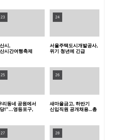
탁금 회수 나선다
특구 기업 2곳 투자협약
전남광주특별시교육청, 특수교사 행동중재 직
23
24
무연수 운영
인천여성가족재단, 아이사랑꿈터와 함께하는
산시,
서울주택도시개발공사,
'놀 권리 캠페인' 진행
경기도, 휴가철 바가지요금 근절한다…피서지
산시간여행축제
위기 청년에 긴급
민참여 프로그램
주거비 지원
프리마켓·주전부리'
물가안정 현장점검
옥천군, '대청호 생태 군립공원' 조성 본격화 추
영자 모집
25
26
진
무더위 피해 컬링장으로, '컬링웨이브 인 강릉'
시민 호응
보은군, 찾아가는 농기계 순회수리 교육 운영
우리동네 공원에서
새마을금고, 하반기
당!”…영등포구,
신입직원 공개채용...총
증평군, 전국 씨름 전지훈련지로 '주목'…좋은
더위 잊는 ‘팝업
149명 선발
놀이장’ 개장
훈련 여건 통했다
중랑구청 무더위쉼터에서 영화 보며 더위 식
27
28