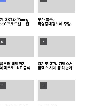
유검사 확대
꿈을 향한 첫걸음, 함께여서 더 특별했던 2026
킨, SKT와 ‘Young
부산 북구,
삼성드림클래스 여름캠프
LG전자, 대형 TV 구독하면 스탠바이미2 구독
eek’ 프로모션… 전
폭염중대경보에 주말·
목 40% 혜택 “영
공휴일 동 행정복지센터
young)하다면
밤 10시까지 연장 운영
료 반값
LG헬로비전 헬로모바일, 매월 9,900원 상당
킨으로 모여라!”
5
6
도서 혜택 주는 ‘교보문고 요금제’ 출시
KT, 폭염 속 시민 안전 위해 '무더위 쉼터' 운영
현대자동차·기아, '2026 레드 닷 어워드' 최우
름부터 혜택까지
경기도, 27일 킨텍스서
이렉트로 - KT, 공식
롤렉스 시계 등 체납자
수상 포함 17개 수상
타지키스탄에 ‘K-치안’ 전파... 사이버범죄로부
라인몰
압류 동산 620점 공개
T다이렉트샵으로
경매
단장
터 현지 주민과 우리 국민 모두 지킨다
삼립, 촌캉스 트렌드 담은 ‘여름 디저트’ 3종 출
7
8
시
GLN인터내셔널, 방한 외국인의 QR결제 서비
스 확장 나선다
노동진 수협 회장, 고수온 피해 현장 긴급 점검