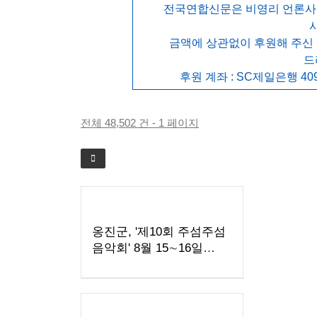
전국연합신문은 비영리 언론사로
금액에 상관없이 후원해 주신
드
후원 계좌 : SC제일은행 409
전체 48,502 건 - 1 페이지
옹진군, '제10회 주섬주섬
음악회' 8월 15∼16일
덕적도 개최