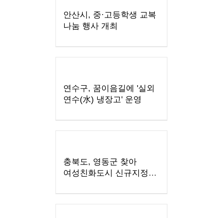
안산시, 중·고등학생 교복
나눔 행사 개최
연수구, 꿈이음길에 '실외
연수(水) 냉장고' 운영
충북도, 영동군 찾아
여성친화도시 신규지정
기반 마련