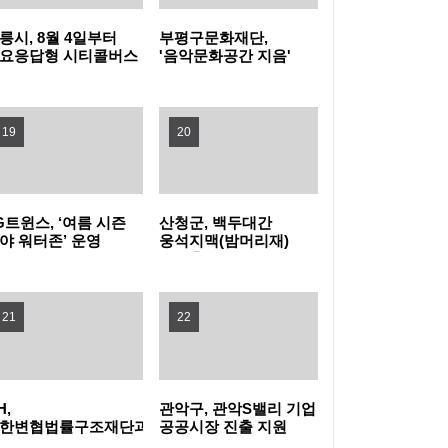
릉시, 8월 4일부터
부평구문화재단,
높인다! 노원구, 2026 노원교육협력특화지구
관악구, 폭염 취약계층 보호 '빈틈없이' 현장 살
요응답형 시티콜버스
'음악문화공간 지음'
상실증 시작
개관식 성료
학부모 아카데미 개최
피고 지원 넓힌다
은평구, 중장년 온라인 창업 돕는 '다시ON 창
19
20
업스쿨' 참여자 모집
강동구, 주민 손으로 내년 사업 고른다… 주민
참여예산 모바일 투표 실시
양천구, 배움으로 물드는 가을…제40기 '양천
G트윈스, ‘여름 시즌
산청군, 백두대간
야 워터존’ 운영
웅석지맥(밤머리재)
장수문화대학' 수강생 모집
서초구, 광복절 앞두고 국가유공자 30여 명에
생태축 복원사업 완료
장수사진 선물
구로구, 재개발·재건축사업 자문단 1차 회의
21
22
개최
부산 금정구, 금정산성에서 즐기는 특별한 여
름밤…'요즘N금정캠핑' 참가자 모집
울산쇠부리기술 현대미술로 피어나다
H,
관악구, 관악S밸리 기업
한변협법률구조재단과
공공시장 진출 지원
력해 전세사기피해자
나선다
정읍, 미래 동물의약품 산업 거점 도약 '시동'…