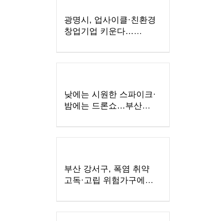
광명시, 업사이클·친환경
창업기업 키운다…
우수팀에 총 3천만 원
지원
낮에는 시원한 스파이크·
밤에는 드론쇼…부산
수영구, '국제여자
비치발리볼' 개막
부산 강서구, 폭염 취약
고독·고립 위험가구에
'똑똑！안부꾸러미' 지원