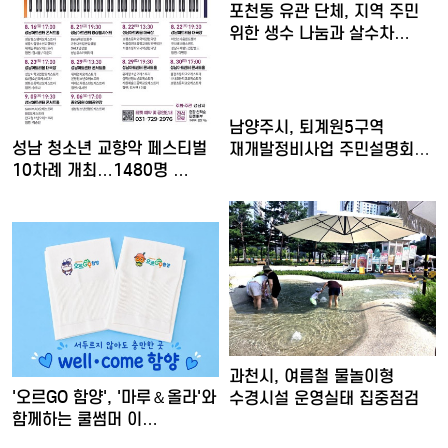
포천동 유관 단체, 지역 주민
위한 생수 나눔과 살수차…
남양주시, 퇴계원5구역
성남 청소년 교향악 페스티벌
재개발정비사업 주민설명회
10차례 개최…1480명 …
개최
과천시, 여름철 물놀이형
'오르GO 함양', '마루＆올라'와
수경시설 운영실태 집중점검
함께하는 쿨썸머 이…