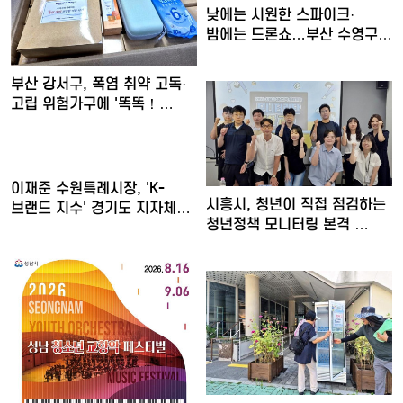
낮에는 시원한 스파이크·
밤에는 드론쇼…부산 수영구,
'…
부산 강서구, 폭염 취약 고독·
고립 위험가구에 '똑똑！…
이재준 수원특례시장, 'K-
시흥시, 청년이 직접 점검하는
브랜드 지수' 경기도 지자체…
청년정책 모니터링 본격 …