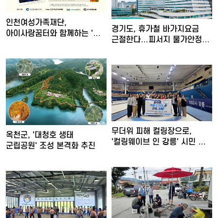
인천여성가족재단,
경기도, 휴가철 바가지요금
아이사랑꿈터와 함께하는 '놀
근절한다…피서지 물가안정
권리 캠…
현…
무더위 피해 컬링장으로,
옥천군, '대청호 생태
'컬링웨이브 인 강릉' 시민 …
군립공원' 조성 본격화 추진