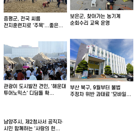
보은군, 찾아가는 농기계
증평군, 전국 씨름
순회수리 교육 운영
전지훈련지로 '주목'…좋은
훈련 여…
관광이 도시발전 견인, '해운대
부산 북구, 9월부터 불법
투어노믹스' 디딤돌 확…
주정차 위반 과태료 '모바일…
남양주시, 제2청사서 공직자·
시민 함께하는 '사랑의 헌…