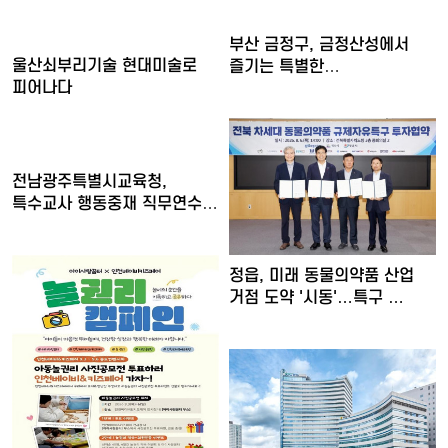
부산 금정구, 금정산성에서
울산쇠부리기술 현대미술로
즐기는 특별한
피어나다
여름밤…'요즘…
전남광주특별시교육청,
특수교사 행동중재 직무연수
운영
정읍, 미래 동물의약품 산업
거점 도약 '시동'…특구 …