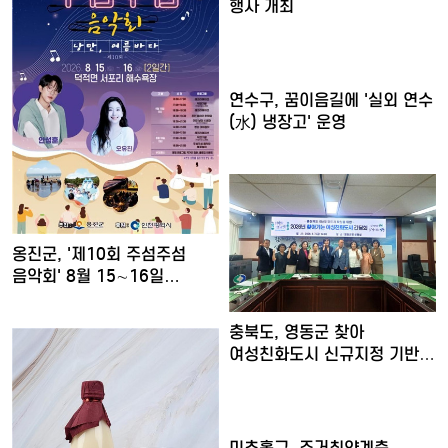
행사 개최
연수구, 꿈이음길에 '실외 연수
(水) 냉장고' 운영
옹진군, '제10회 주섬주섬
음악회' 8월 15∼16일…
충북도, 영동군 찾아
여성친화도시 신규지정 기반
마련