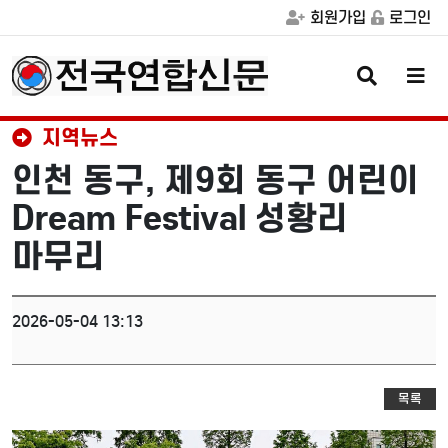
회원가입
로그인
검
메
색
뉴
버
버
튼
튼
지역뉴스
인천 동구, 제9회 동구 어린이
Dream Festival 성황리
마무리
2026-05-04 13:13
목록