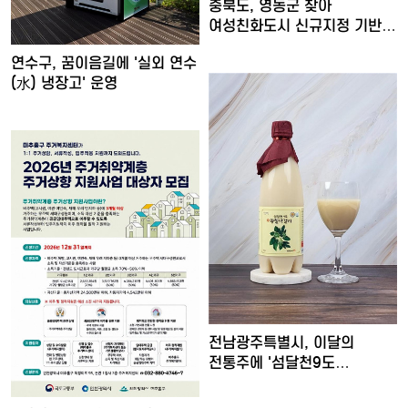
충북도, 영동군 찾아
여성친화도시 신규지정 기반
마련
연수구, 꿈이음길에 '실외 연수
(水) 냉장고' 운영
전남광주특별시, 이달의
전통주에 '섬달천9도
생황칠막걸…