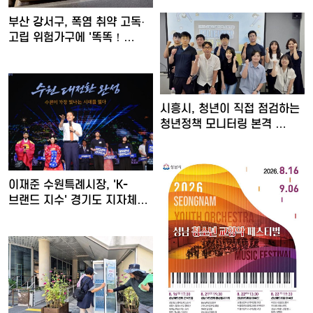
부산 강서구, 폭염 취약 고독·
고립 위험가구에 '똑똑！…
시흥시, 청년이 직접 점검하는
청년정책 모니터링 본격 …
이재준 수원특례시장, 'K-
브랜드 지수' 경기도 지자체…