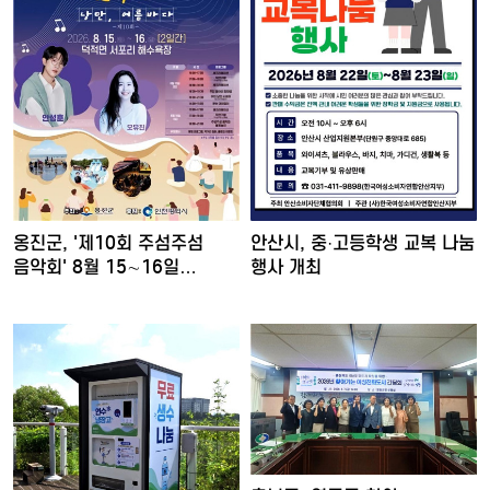
옹진군, '제10회 주섬주섬
안산시, 중·고등학생 교복 나눔
음악회' 8월 15∼16일…
행사 개최