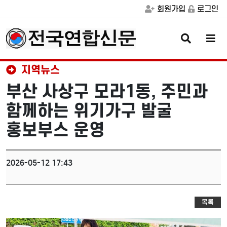
회원가입
로그인
검
메
색
뉴
버
버
튼
튼
지역뉴스
부산 사상구 모라1동, 주민과
함께하는 위기가구 발굴
홍보부스 운영
2026-05-12 17:43
목록