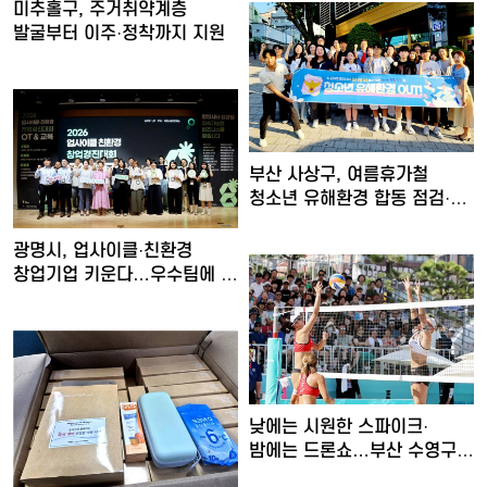
미추홀구, 주거취약계층
발굴부터 이주·정착까지 지원
부산 사상구, 여름휴가철
청소년 유해환경 합동 점검·
단…
광명시, 업사이클·친환경
창업기업 키운다…우수팀에 총
…
낮에는 시원한 스파이크·
밤에는 드론쇼…부산 수영구,
'…