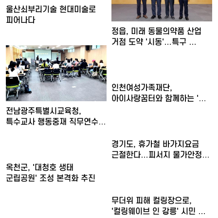
울산쇠부리기술 현대미술로
피어나다
정읍, 미래 동물의약품 산업
거점 도약 '시동'…특구 …
인천여성가족재단,
아이사랑꿈터와 함께하는 '놀
권리 캠…
전남광주특별시교육청,
특수교사 행동중재 직무연수
운영
경기도, 휴가철 바가지요금
근절한다…피서지 물가안정
현…
옥천군, '대청호 생태
군립공원' 조성 본격화 추진
무더위 피해 컬링장으로,
'컬링웨이브 인 강릉' 시민 …