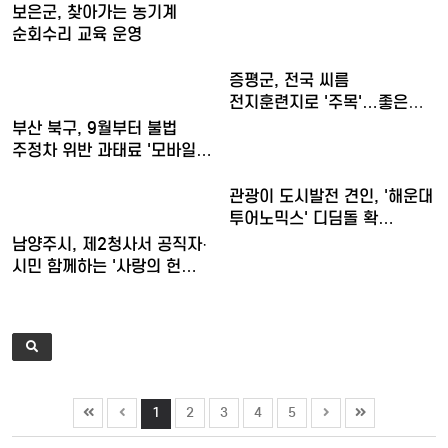
보은군, 찾아가는 농기계
순회수리 교육 운영
증평군, 전국 씨름
전지훈련지로 '주목'…좋은
훈련 여…
부산 북구, 9월부터 불법
주정차 위반 과태료 '모바일…
관광이 도시발전 견인, '해운대
투어노믹스' 디딤돌 확…
남양주시, 제2청사서 공직자·
시민 함께하는 '사랑의 헌…
1
2
3
4
5