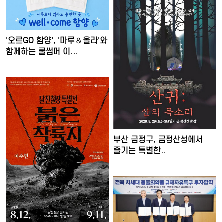
'오르GO 함양', '마루＆올라'와
함께하는 쿨썸머 이…
부산 금정구, 금정산성에서
즐기는 특별한
여름밤…'요즘…