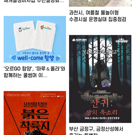
재개발정비사업 주민설명회
개최
과천시, 여름철 물놀이형
수경시설 운영실태 집중점검
'오르GO 함양', '마루＆올라'와
함께하는 쿨썸머 이…
부산 금정구, 금정산성에서