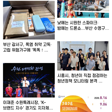
낮에는 시원한 스파이크·
밤에는 드론쇼…부산 수영구,
'…
부산 강서구, 폭염 취약 고독·
고립 위험가구에 '똑똑！…
시흥시, 청년이 직접 점검하는
청년정책 모니터링 본격 …
이재준 수원특례시장, 'K-
브랜드 지수' 경기도 지자체…