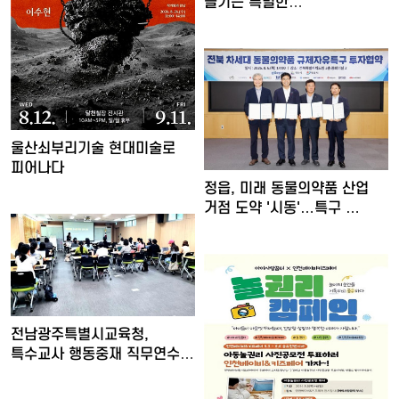
즐기는 특별한
여름밤…'요즘…
울산쇠부리기술 현대미술로
피어나다
정읍, 미래 동물의약품 산업
거점 도약 '시동'…특구 …
전남광주특별시교육청,
특수교사 행동중재 직무연수
운영