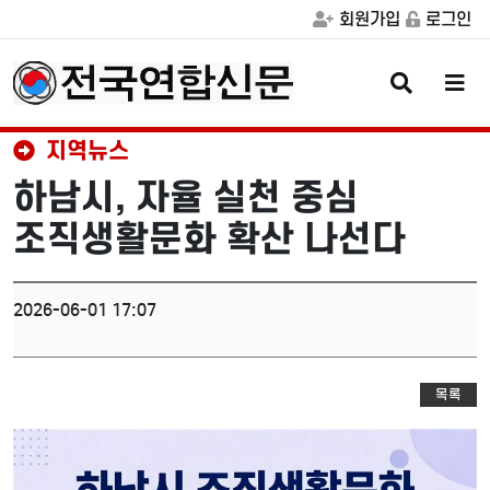
회원가입
로그인
검
메
색
뉴
버
버
튼
튼
지역뉴스
하남시, 자율 실천 중심
조직생활문화 확산 나선다
2026-06-01 17:07
목록