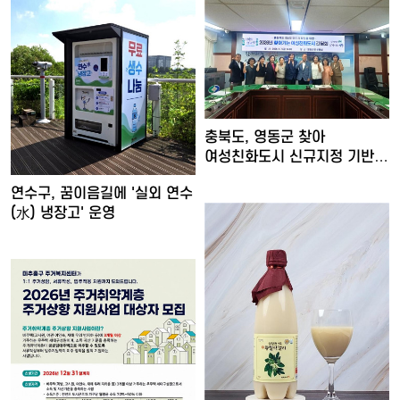
충북도, 영동군 찾아
여성친화도시 신규지정 기반
마련
연수구, 꿈이음길에 '실외 연수
(水) 냉장고' 운영