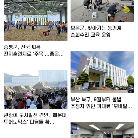
보은군, 찾아가는 농기계
순회수리 교육 운영
증평군, 전국 씨름
전지훈련지로 '주목'…좋은
훈련 여…
부산 북구, 9월부터 불법
주정차 위반 과태료 '모바일…
관광이 도시발전 견인, '해운대
투어노믹스' 디딤돌 확…