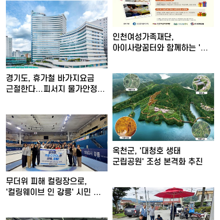
인천여성가족재단,
아이사랑꿈터와 함께하는 '놀
권리 캠…
경기도, 휴가철 바가지요금
근절한다…피서지 물가안정
현…
옥천군, '대청호 생태
군립공원' 조성 본격화 추진
무더위 피해 컬링장으로,
'컬링웨이브 인 강릉' 시민 …