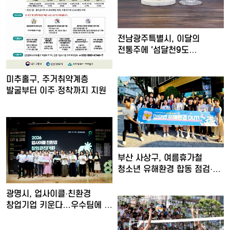
전남광주특별시, 이달의
전통주에 '섬달천9도
생황칠막걸…
미추홀구, 주거취약계층
발굴부터 이주·정착까지 지원
부산 사상구, 여름휴가철
청소년 유해환경 합동 점검·
단…
광명시, 업사이클·친환경
창업기업 키운다…우수팀에 총
…