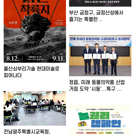
부산 금정구, 금정산성에서
즐기는 특별한
여름밤…'요즘…
울산쇠부리기술 현대미술로
피어나다
정읍, 미래 동물의약품 산업
거점 도약 '시동'…특구 …
전남광주특별시교육청,