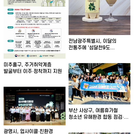
전남광주특별시, 이달의
전통주에 '섬달천9도
생황칠막걸…
미추홀구, 주거취약계층
발굴부터 이주·정착까지 지원
부산 사상구, 여름휴가철
청소년 유해환경 합동 점검·
단…
광명시, 업사이클·친환경