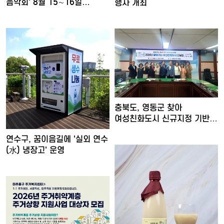
음악회' 8월 15∼16일…
행사 개최
충북도, 영동군 찾아
여성친화도시 신규지정 기반
마련
연수구, 꿈이음길에 '실외 연수
(水) 냉장고' 운영