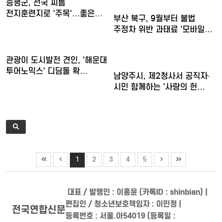
증평군, 전국 씨름
전지훈련지로 '주목'…좋은
부산 북구, 9월부터 불법
훈련 여…
주정차 위반 과태료 '모바일…
관광이 도시발전 견인, '해운대
투어노믹스' 디딤돌 확…
남양주시, 제2청사서 공직자·
시민 함께하는 '사랑의 헌…
1
2
3
4
5
대표 / 발행인 : 이홍윤 (카톡ID : shinbian) |
편집인 / 청소년보호책임자 : 이민정 |
전국연합신문
등록번호 : 서울.아54019 (등록일 :