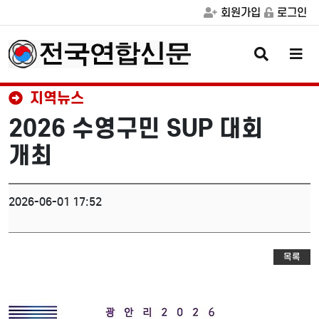
회원가입
로그인
검
메
색
뉴
버
버
튼
튼
지역뉴스
2026 수영구민 SUP 대회
개최
2026-06-01 17:52
목록