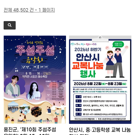
전체 48,502 건 - 1 페이지
옹진군, '제10회 주섬주섬
안산시, 중·고등학생 교복 나눔