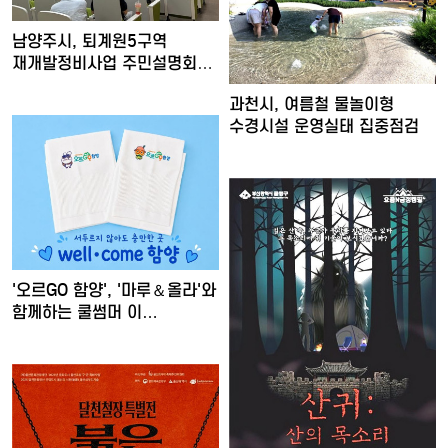
남양주시, 퇴계원5구역
재개발정비사업 주민설명회
개최
과천시, 여름철 물놀이형
수경시설 운영실태 집중점검
'오르GO 함양', '마루＆올라'와
함께하는 쿨썸머 이…