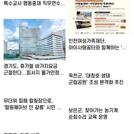
특수교사 행동중재 직무연수
운영
인천여성가족재단,
아이사랑꿈터와 함께하는 '놀
권리 캠…
경기도, 휴가철 바가지요금
근절한다…피서지 물가안정
옥천군, '대청호 생태
현…
군립공원' 조성 본격화 추진
무더위 피해 컬링장으로,
'컬링웨이브 인 강릉' 시민 …
보은군, 찾아가는 농기계
순회수리 교육 운영