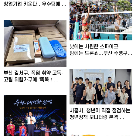
창업기업 키운다…우수팀에 총
…
낮에는 시원한 스파이크·
밤에는 드론쇼…부산 수영구,
'…
부산 강서구, 폭염 취약 고독·
고립 위험가구에 '똑똑！…
시흥시, 청년이 직접 점검하는
청년정책 모니터링 본격 …