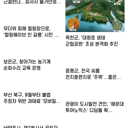
근절한다…피서지 물가안정
현…
무더위 피해 컬링장으로,
'컬링웨이브 인 강릉' 시민 …
옥천군, '대청호 생태
군립공원' 조성 본격화 추진
보은군, 찾아가는 농기계
순회수리 교육 운영
증평군, 전국 씨름
전지훈련지로 '주목'…좋은
훈련 여…
부산 북구, 9월부터 불법
주정차 위반 과태료 '모바일…
관광이 도시발전 견인, '해운대
투어노믹스' 디딤돌 확…