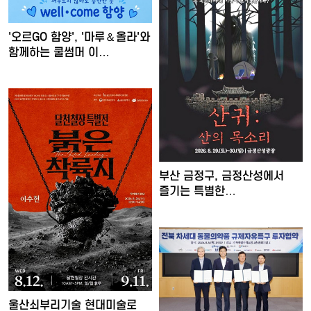
'오르GO 함양', '마루＆올라'와
함께하는 쿨썸머 이…
부산 금정구, 금정산성에서
즐기는 특별한
여름밤…'요즘…
울산쇠부리기술 현대미술로