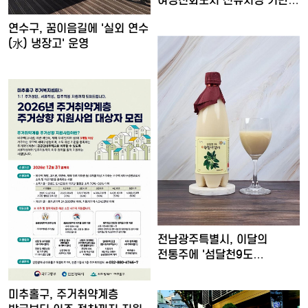
여성친화도시 신규지정 기반
마련
연수구, 꿈이음길에 '실외 연수
(水) 냉장고' 운영
전남광주특별시, 이달의
전통주에 '섬달천9도
생황칠막걸…
미추홀구, 주거취약계층