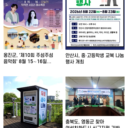
옹진군, '제10회 주섬주섬
안산시, 중·고등학생 교복 나눔
음악회' 8월 15∼16일…
행사 개최
충북도, 영동군 찾아