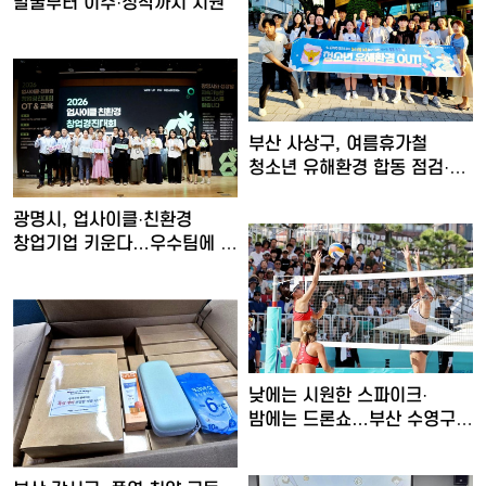
발굴부터 이주·정착까지 지원
부산 사상구, 여름휴가철
청소년 유해환경 합동 점검·
단…
광명시, 업사이클·친환경
창업기업 키운다…우수팀에 총
…
낮에는 시원한 스파이크·
밤에는 드론쇼…부산 수영구,
'…