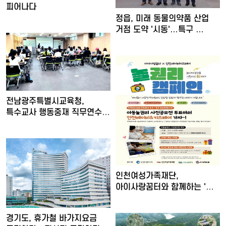
피어나다
정읍, 미래 동물의약품 산업
거점 도약 '시동'…특구 …
전남광주특별시교육청,
특수교사 행동중재 직무연수
운영
인천여성가족재단,
아이사랑꿈터와 함께하는 '놀
권리 캠…
경기도, 휴가철 바가지요금