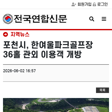
회원가입
로그인
검
메
색
뉴
버
버
튼
튼
지역뉴스
포천시, 한여울파크골프장
36홀 관외 이용객 개방
2026-06-02 16:57
목록