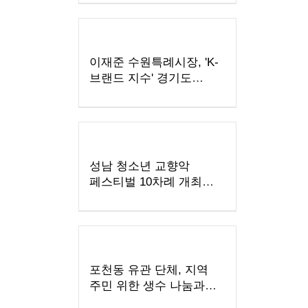
이재준 수원특례시장, 'K-
브랜드 지수' 경기도
지자체장 부문 1위
성남 청소년 교향악
페스티벌 10차례 개최…
1480명 음악가 무대
포천동 유관 단체, 지역
주민 위한 생수 나눔과
살수차 운영