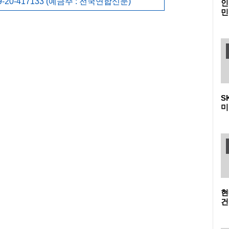
-20-417133 (예금주 : 전국연합신문)
인
민
다
메
S
미
폴
이
현
건
청