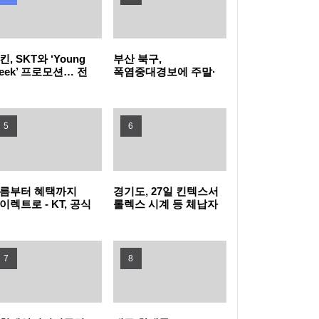
유검사 확대
꿈을 향한 첫걸음, 함께여서 더 특별했던 2026
킨, SKT와 ‘Young
부산 북구,
삼성드림클래스 여름캠프
LG전자, 대형 TV 구독하면 스탠바이미2 구독
eek’ 프로모션… 전
폭염중대경보에 주말·
목 40% 혜택 “영
공휴일 동 행정복지센터
young)하다면
밤 10시까지 연장 운영
료 반값
LG헬로비전 헬로모바일, 매월 9,900원 상당
킨으로 모여라!”
5
6
도서 혜택 주는 ‘교보문고 요금제’ 출시
KT, 폭염 속 시민 안전 위해 '무더위 쉼터' 운영
현대자동차·기아, '2026 레드 닷 어워드' 최우
름부터 혜택까지
경기도, 27일 킨텍스서
이렉트로 - KT, 공식
롤렉스 시계 등 체납자
수상 포함 17개 수상
타지키스탄에 ‘K-치안’ 전파... 사이버범죄로부
라인몰
압류 동산 620점 공개
T다이렉트샵으로
경매
단장
터 현지 주민과 우리 국민 모두 지킨다
삼립, 촌캉스 트렌드 담은 ‘여름 디저트’ 3종 출
7
8
시
GLN인터내셔널, 방한 외국인의 QR결제 서비
스 확장 나선다
노동진 수협 회장, 고수온 피해 현장 긴급 점검