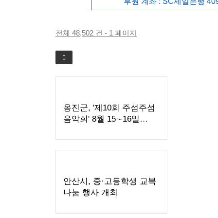
후원 계좌 : SC제일은행 409
전체 48,502 건 - 1 페이지
옹진군, '제10회 주섬주섬
음악회' 8월 15∼16일
덕적도 개최
안산시, 중·고등학생 교복
나눔 행사 개최