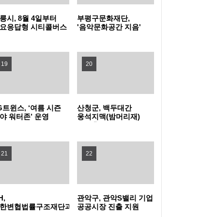
릉시, 8월 4일부터
부평구문화재단,
높인다! 노원구, 2026 노원교육협력특화지구
관악구, 폭염 취약계층 보호 '빈틈없이' 현장 살
요응답형 시티콜버스
'음악문화공간 지음'
상실증 시작
개관식 성료
학부모 아카데미 개최
피고 지원 넓힌다
은평구, 중장년 온라인 창업 돕는 '다시ON 창
19
20
업스쿨' 참여자 모집
강동구, 주민 손으로 내년 사업 고른다… 주민
참여예산 모바일 투표 실시
양천구, 배움으로 물드는 가을…제40기 '양천
G트윈스, ‘여름 시즌
산청군, 백두대간
야 워터존’ 운영
웅석지맥(밤머리재)
장수문화대학' 수강생 모집
서초구, 광복절 앞두고 국가유공자 30여 명에
생태축 복원사업 완료
장수사진 선물
구로구, 재개발·재건축사업 자문단 1차 회의
21
22
개최
부산 금정구, 금정산성에서 즐기는 특별한 여
름밤…'요즘N금정캠핑' 참가자 모집
울산쇠부리기술 현대미술로 피어나다
H,
관악구, 관악S밸리 기업
한변협법률구조재단과
공공시장 진출 지원
력해 전세사기피해자
나선다
정읍, 미래 동물의약품 산업 거점 도약 '시동'…