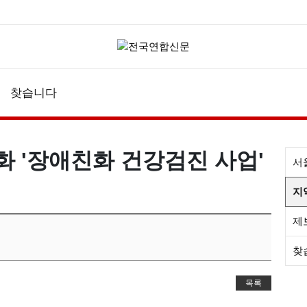
찾습니다
화 '장애친화 건강검진 사업'
서
지
제
찾
목록