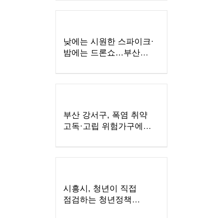
지원
낮에는 시원한 스파이크·
밤에는 드론쇼…부산
수영구, '국제여자
비치발리볼' 개막
부산 강서구, 폭염 취약
고독·고립 위험가구에
'똑똑！안부꾸러미' 지원
시흥시, 청년이 직접
점검하는 청년정책
모니터링 본격 추진