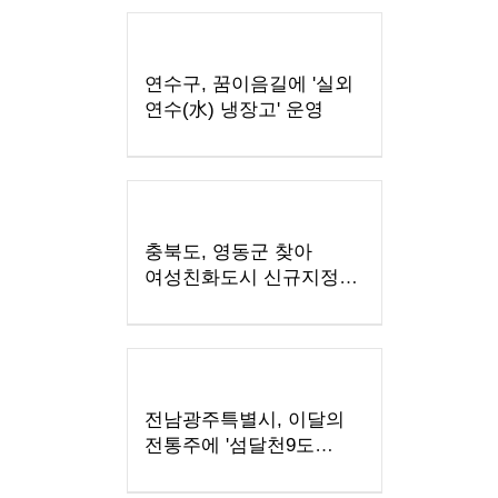
연수구, 꿈이음길에 '실외
연수(水) 냉장고' 운영
충북도, 영동군 찾아
여성친화도시 신규지정
기반 마련
전남광주특별시, 이달의
전통주에 '섬달천9도
생황칠막걸리'