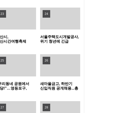
탁금 회수 나선다
특구 기업 2곳 투자협약
전남광주특별시교육청, 특수교사 행동중재 직
23
24
무연수 운영
인천여성가족재단, 아이사랑꿈터와 함께하는
산시,
서울주택도시개발공사,
'놀 권리 캠페인' 진행
경기도, 휴가철 바가지요금 근절한다…피서지
산시간여행축제
위기 청년에 긴급
민참여 프로그램
주거비 지원
프리마켓·주전부리'
물가안정 현장점검
옥천군, '대청호 생태 군립공원' 조성 본격화 추
영자 모집
25
26
진
무더위 피해 컬링장으로, '컬링웨이브 인 강릉'
시민 호응
보은군, 찾아가는 농기계 순회수리 교육 운영
우리동네 공원에서
새마을금고, 하반기
당!”…영등포구,
신입직원 공개채용...총
증평군, 전국 씨름 전지훈련지로 '주목'…좋은
더위 잊는 ‘팝업
149명 선발
놀이장’ 개장
훈련 여건 통했다
중랑구청 무더위쉼터에서 영화 보며 더위 식
27
28