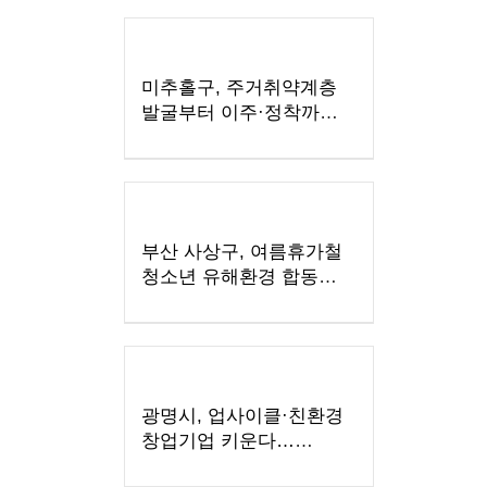
미추홀구, 주거취약계층
발굴부터 이주·정착까지
지원
부산 사상구, 여름휴가철
청소년 유해환경 합동
점검·단속 실시
광명시, 업사이클·친환경
창업기업 키운다…
우수팀에 총 3천만 원