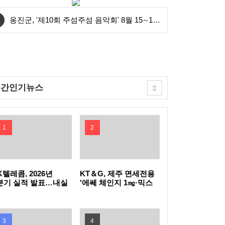
옹진군, '제10회 주섬주섬 음악회' 8월 15∼16
일 덕적도 개최
안산시, 중·고등학생 교복 나눔 행사 개최
연수구, 꿈이음길에 '실외 연수(水) 냉장고' 운
주간인기뉴스
영
충북도, 영동군 찾아 여성친화도시 신규지정
기반 마련
전남광주특별시, 이달의 전통주에 '섬달천9도
1
2
생황칠막걸리'
GH, 지방공기업 경영평가 2년 연속 '우수(나)'
등급 획득
인천공항공사, 태국 민간항공교육원과 교육협
K텔레콤, 2026년
KT＆G, 제주 면세전용
분기 실적 발표…내실
'에쎄 체인지 1㎎·믹스
진 통신·속도 내는 AI
아이스 더블' 출시
력 MOU 체결
한국마사회, 남아공서 'KRA컵'개최…경마로
C
잇는 한류와 말산업 교류
한국석유관리원, 고유가 시기 국민 체감형 석
3
4