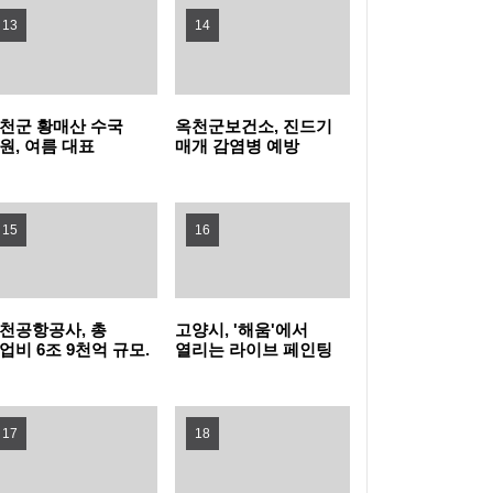
13
14
지자체장 부문 1위
성남 청소년 교향악 페스티벌 10차례 개최…
1480명 음악가 무대
포천동 유관 단체, 지역 주민 위한 생수 나눔과
천군 황매산 수국
옥천군보건소, 진드기
원, 여름 대표
매개 감염병 예방
살수차 운영
남양주시, 퇴계원5구역 재개발정비사업 주민
광자원으로 주목
바로알기 챌린지 운영
설명회 개최
과천시, 여름철 물놀이형 수경시설 운영실태
15
16
집중점검
'오르GO 함양', '마루＆올라'와 함께하는 쿨썸
머 이벤트 진행
“서울 출생아 수 1위, 송파구는 다르네” 결혼이
천공항공사, 총
고양시, '해움'에서
업비 6조 9천억 규모.
열리는 라이브 페인팅
슈켄트 신공항
'그래피티 문화
민자 부부 맞춤 육아교실 연다!
서울 강서구, 한국화 대표 작가 유근택 개인전
발사업 수주 !!!
선보인다'
17
개최
강남구, 북미 최대 뷰티박람회서 2,845만 달러
18
수출상담 성과
학교생활부터 AI교육까지... 학부모 교육역량