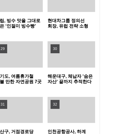
히세요
80분 내내 아이와 배꼽잡는다 … 동작구, 패밀
리 뮤지컬 (점프 JUMP) 나들이!
영등포구, 무대 위 꿈 키울 ‘구립소년소녀합창
립, 빙수 맛을 그대로
현대차그룹 정의선
은 ‘인절미 빙수빵’
회장, 유럽 전략 소형
단’ 신규 단원 모집
홍대 한복판에 이글루 등장! 마포구, 폭염 피난
시
전기차 양산 품질 현장
경영
처 ‘해피소’ 운영
여름을 시원하게… 광진구, 중랑천 제방·마을
29
30
공원에 스마트쉼터 3곳 조성
강북구, 문형배 전 헌법재판관 초청 '제11회 명
사특강' 개최
성동구, 삶의 지혜 더하는 명사특강 개최... 박
기도, 여름휴가철
해운대구, 체납자 '숨은
볼 만한 자연공원 7곳
자산' 끝까지 추적한다
천
성준 역술가·이호선 교수 강연
"시험인증기관, G밸리로 찾아온다"…금천구,
31
32
중소기업 제품 인증취득 지원 박차
산구, 거점경로당
인천공항공사, 하계