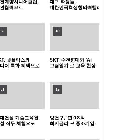
천계양시니어클럽,
대구 학생들,
관협력으로
대한민국학생창의력챔피언대회
문화가정 돌봄 공백
대상 수상
농협식품, ‘청소년 불법도박 근절’ 릴레이 캠페
운다
인 동참
지역사회와 함께하는 여름나기 - 새마을금고,
9
10
무더위쉼터 운영
미추홀구, 주거취약계층 발굴부터 이주·정착
KT, 넷플릭스와
SKT, 순천향대와 'AI
까지 지원
부산 사상구, 여름휴가철 청소년 유해환경 합
디어 특화 혜택으로
그림일기'로 교육 현장
더블 2040 고객 확대
AX 이끌고 미래 인재
동 점검·단속 실시
광명시, 업사이클·친환경 창업기업 키운다…
끌어
육성 나선다
11
12
우수팀에 총 3천만 원 지원
낮에는 시원한 스파이크·밤에는 드론쇼…부산
수영구, '국제여자 비치발리볼' 개막
부산 강서구, 폭염 취약 고독·고립 위험가구에
대건설 기술교육원,
양천구, '연 0.8％
'똑똑！안부꾸러미' 지원
시흥시, 청년이 직접 점검하는 청년정책 모니
설 직무 체험으로
최저금리'로 중소기업·
년 진로 설계 돕는다
소상공인에 20억 원
융자 지원
터링 본격 추진
이재준 수원특례시장, 'K-브랜드 지수' 경기도