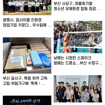
부산 사상구, 여름휴가철
청소년 유해환경 합동 점검·
단…
광명시, 업사이클·친환경
창업기업 키운다…우수팀에 총
…
낮에는 시원한 스파이크·
밤에는 드론쇼…부산 수영구,
'…
부산 강서구, 폭염 취약 고독·
고립 위험가구에 '똑똑！…