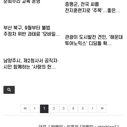
순회수리 교육 운영
증평군, 전국 씨름
전지훈련지로 '주목'…좋은
훈련 여…
부산 북구, 9월부터 불법
주정차 위반 과태료 '모바일…
관광이 도시발전 견인, '해운대
투어노믹스' 디딤돌 확…
남양주시, 제2청사서 공직자·
시민 함께하는 '사랑의 헌…
1
2
3
4
5