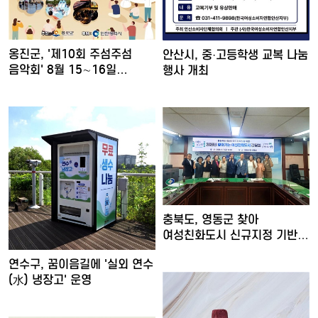
옹진군, '제10회 주섬주섬
안산시, 중·고등학생 교복 나눔
음악회' 8월 15∼16일…
행사 개최
충북도, 영동군 찾아
여성친화도시 신규지정 기반
마련
연수구, 꿈이음길에 '실외 연수
(水) 냉장고' 운영