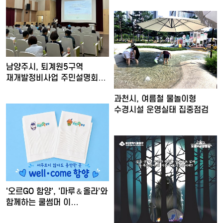
남양주시, 퇴계원5구역
재개발정비사업 주민설명회
개최
과천시, 여름철 물놀이형
수경시설 운영실태 집중점검
'오르GO 함양', '마루＆올라'와
함께하는 쿨썸머 이…