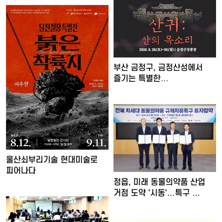
부산 금정구, 금정산성에서
즐기는 특별한
여름밤…'요즘…
울산쇠부리기술 현대미술로
피어나다
정읍, 미래 동물의약품 산업
거점 도약 '시동'…특구 …