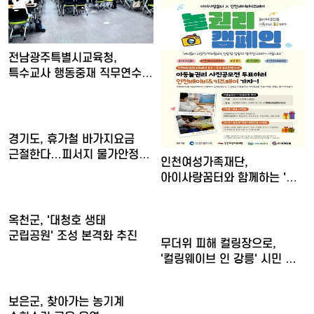
전남광주특별시교육청,
특수교사 행동중재 직무연수
운영
경기도, 휴가철 바가지요금
근절한다…피서지 물가안정
인천여성가족재단,
현…
아이사랑꿈터와 함께하는 '놀
권리 캠…
옥천군, '대청호 생태
군립공원' 조성 본격화 추진
무더위 피해 컬링장으로,
'컬링웨이브 인 강릉' 시민 …
보은군, 찾아가는 농기계