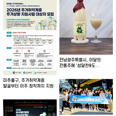
전남광주특별시, 이달의
전통주에 '섬달천9도
생황칠막걸…
미추홀구, 주거취약계층
발굴부터 이주·정착까지 지원