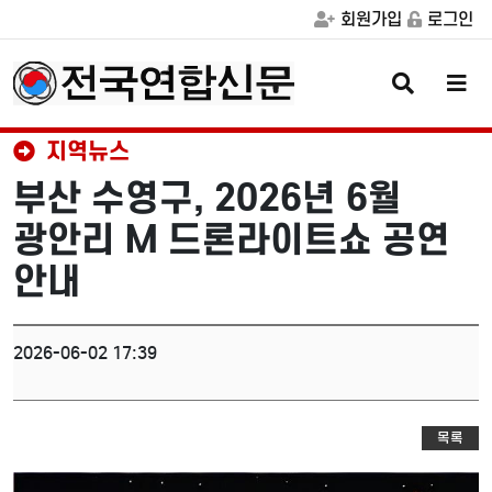
회원가입
로그인
검
메
색
뉴
버
버
튼
튼
지역뉴스
부산 수영구, 2026년 6월
광안리 M 드론라이트쇼 공연
안내
2026-06-02 17:39
목록