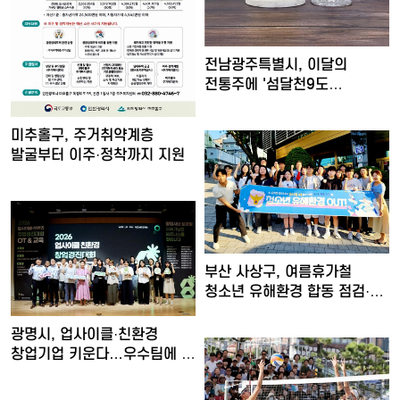
전남광주특별시, 이달의
전통주에 '섬달천9도
생황칠막걸…
미추홀구, 주거취약계층
발굴부터 이주·정착까지 지원
부산 사상구, 여름휴가철
청소년 유해환경 합동 점검·
단…
광명시, 업사이클·친환경
창업기업 키운다…우수팀에 총
…