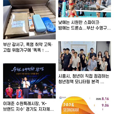
낮에는 시원한 스파이크·
밤에는 드론쇼…부산 수영구,
'…
부산 강서구, 폭염 취약 고독·
고립 위험가구에 '똑똑！…
시흥시, 청년이 직접 점검하는
청년정책 모니터링 본격 …
이재준 수원특례시장, 'K-
브랜드 지수' 경기도 지자체…