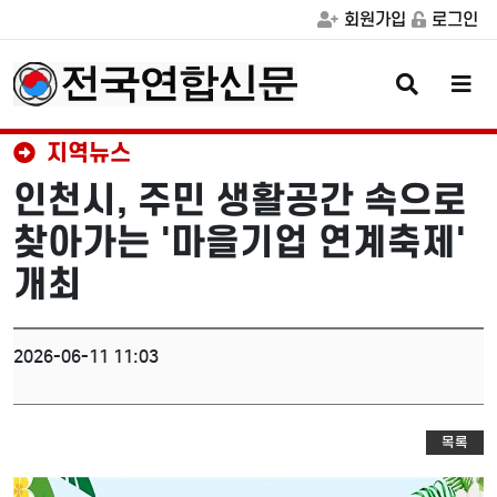
회원가입
로그인
검
메
색
뉴
버
버
튼
튼
지역뉴스
인천시, 주민 생활공간 속으로
찾아가는 '마을기업 연계축제'
개최
2026-06-11 11:03
목록