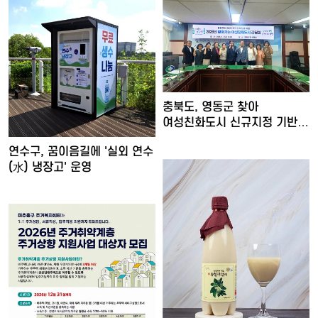
충북도, 영동군 찾아
여성친화도시 신규지정 기반
마련
연수구, 꿈이음길에 '실외 연수
(水) 냉장고' 운영