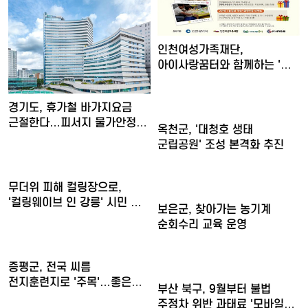
인천여성가족재단,
아이사랑꿈터와 함께하는 '놀
권리 캠…
경기도, 휴가철 바가지요금
근절한다…피서지 물가안정
옥천군, '대청호 생태
현…
군립공원' 조성 본격화 추진
무더위 피해 컬링장으로,
'컬링웨이브 인 강릉' 시민 …
보은군, 찾아가는 농기계
순회수리 교육 운영
증평군, 전국 씨름
전지훈련지로 '주목'…좋은
부산 북구, 9월부터 불법
훈련 여…
주정차 위반 과태료 '모바일…