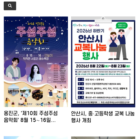
옹진군, '제10회 주섬주섬
안산시, 중·고등학생 교복 나눔
음악회' 8월 15∼16일…
행사 개최