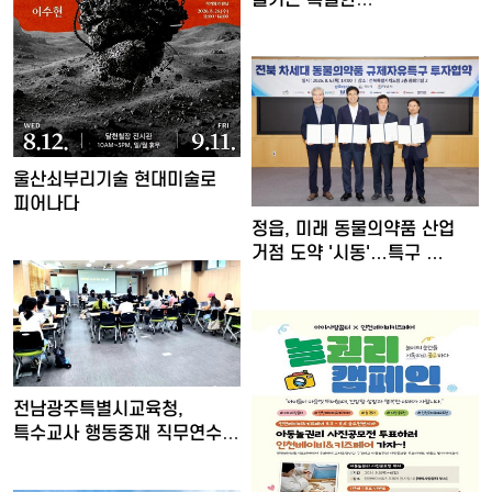
여름밤…'요즘…
울산쇠부리기술 현대미술로
피어나다
정읍, 미래 동물의약품 산업
거점 도약 '시동'…특구 …
전남광주특별시교육청,
특수교사 행동중재 직무연수
운영