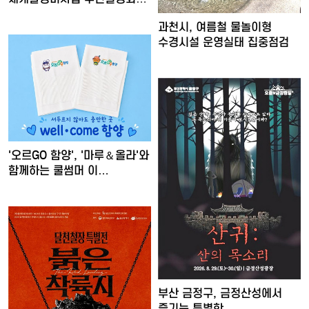
개최
과천시, 여름철 물놀이형
수경시설 운영실태 집중점검
'오르GO 함양', '마루＆올라'와
함께하는 쿨썸머 이…
부산 금정구, 금정산성에서
즐기는 특별한