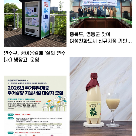
충북도, 영동군 찾아
여성친화도시 신규지정 기반
마련
연수구, 꿈이음길에 '실외 연수
(水) 냉장고' 운영