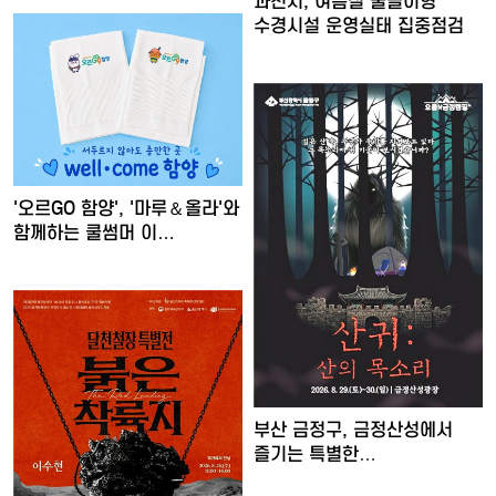
과천시, 여름철 물놀이형
수경시설 운영실태 집중점검
'오르GO 함양', '마루＆올라'와
함께하는 쿨썸머 이…
부산 금정구, 금정산성에서
즐기는 특별한
여름밤…'요즘…