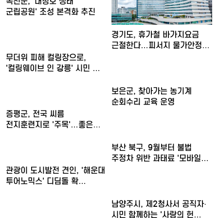
옥천군, '대청호 생태
군립공원' 조성 본격화 추진
경기도, 휴가철 바가지요금
근절한다…피서지 물가안정
현…
무더위 피해 컬링장으로,
'컬링웨이브 인 강릉' 시민 …
보은군, 찾아가는 농기계
순회수리 교육 운영
증평군, 전국 씨름
전지훈련지로 '주목'…좋은
훈련 여…
부산 북구, 9월부터 불법
주정차 위반 과태료 '모바일…
관광이 도시발전 견인, '해운대
투어노믹스' 디딤돌 확…
남양주시, 제2청사서 공직자·
시민 함께하는 '사랑의 헌…