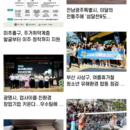
전남광주특별시, 이달의
전통주에 '섬달천9도
생황칠막걸…
미추홀구, 주거취약계층
발굴부터 이주·정착까지 지원
부산 사상구, 여름휴가철
청소년 유해환경 합동 점검·
단…
광명시, 업사이클·친환경
창업기업 키운다…우수팀에 총
…