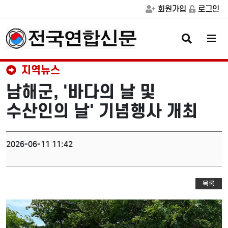
회원가입
로그인
검
메
색
뉴
버
버
튼
튼
지역뉴스
남해군, '바다의 날 및
수산인의 날' 기념행사 개최
2026-06-11 11:42
목록