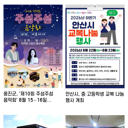
옹진군, '제10회 주섬주섬
안산시, 중·고등학생 교복 나눔
음악회' 8월 15∼16일…
행사 개최