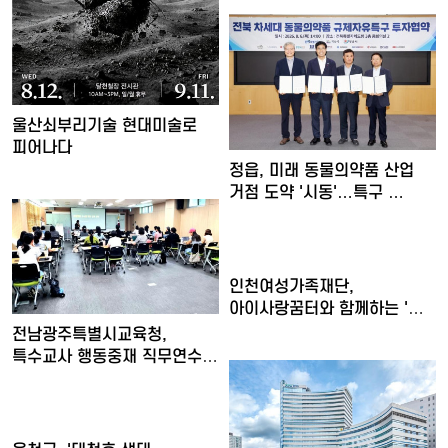
울산쇠부리기술 현대미술로
피어나다
정읍, 미래 동물의약품 산업
거점 도약 '시동'…특구 …
인천여성가족재단,
아이사랑꿈터와 함께하는 '놀
권리 캠…
전남광주특별시교육청,
특수교사 행동중재 직무연수
운영