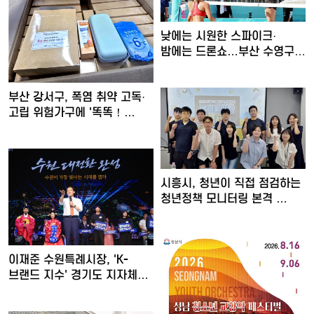
낮에는 시원한 스파이크·
밤에는 드론쇼…부산 수영구,
'…
부산 강서구, 폭염 취약 고독·
고립 위험가구에 '똑똑！…
시흥시, 청년이 직접 점검하는
청년정책 모니터링 본격 …
이재준 수원특례시장, 'K-
브랜드 지수' 경기도 지자체…