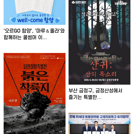
'오르GO 함양', '마루＆올라'와
함께하는 쿨썸머 이…
부산 금정구, 금정산성에서
즐기는 특별한
여름밤…'요즘…