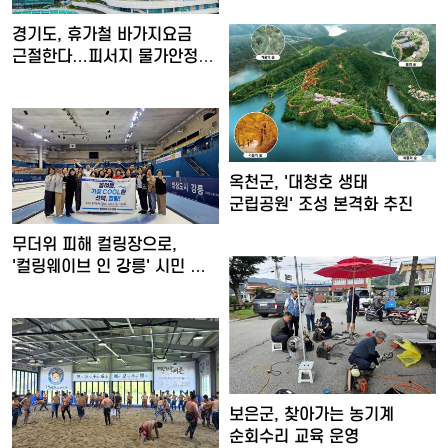
경기도, 휴가철 바가지요금
근절한다…피서지 물가안정
현…
옥천군, '대청호 생태
군립공원' 조성 본격화 추진
무더위 피해 컬링장으로,
'컬링웨이브 인 강릉' 시민 …
보은군, 찾아가는 농기계
순회수리 교육 운영