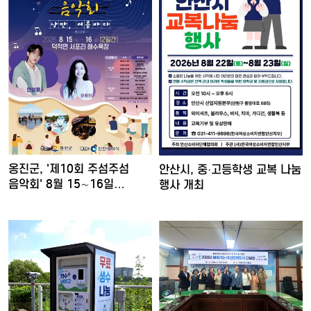
옹진군, '제10회 주섬주섬
안산시, 중·고등학생 교복 나눔
음악회' 8월 15∼16일…
행사 개최