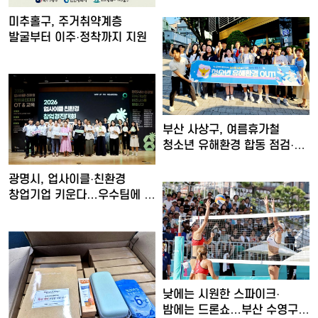
미추홀구, 주거취약계층
발굴부터 이주·정착까지 지원
부산 사상구, 여름휴가철
청소년 유해환경 합동 점검·
단…
광명시, 업사이클·친환경
창업기업 키운다…우수팀에 총
…
낮에는 시원한 스파이크·
밤에는 드론쇼…부산 수영구,