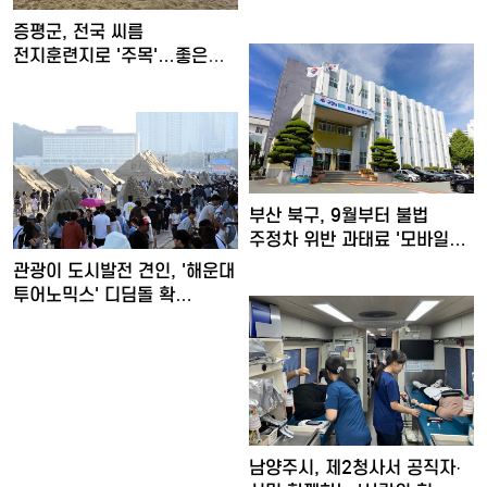
증평군, 전국 씨름
전지훈련지로 '주목'…좋은
훈련 여…
부산 북구, 9월부터 불법
주정차 위반 과태료 '모바일…
관광이 도시발전 견인, '해운대
투어노믹스' 디딤돌 확…
남양주시, 제2청사서 공직자·