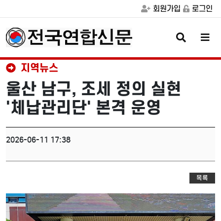
회원가입
로그인
검
메
색
뉴
버
버
튼
튼
지역뉴스
울산 남구, 조세 정의 실현
'체납관리단' 본격 운영
2026-06-11 17:38
목록