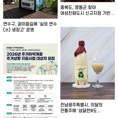
충북도, 영동군 찾아
여성친화도시 신규지정 기반
마련
연수구, 꿈이음길에 '실외 연수
(水) 냉장고' 운영
전남광주특별시, 이달의
전통주에 '섬달천9도
생황칠막걸…