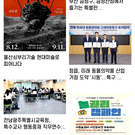
부산 금정구, 금정산성에서
즐기는 특별한
여름밤…'요즘…
울산쇠부리기술 현대미술로
피어나다
정읍, 미래 동물의약품 산업
거점 도약 '시동'…특구 …
전남광주특별시교육청,
특수교사 행동중재 직무연수
운영