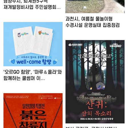
남양주시, 퇴계원5구역
재개발정비사업 주민설명회
개최
과천시, 여름철 물놀이형
수경시설 운영실태 집중점검
'오르GO 함양', '마루＆올라'와
함께하는 쿨썸머 이…