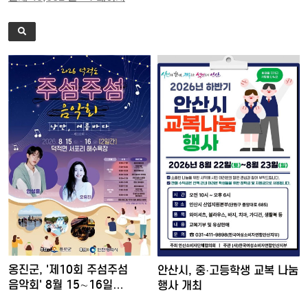
옹진군, '제10회 주섬주섬
안산시, 중·고등학생 교복 나눔
음악회' 8월 15∼16일…
행사 개최