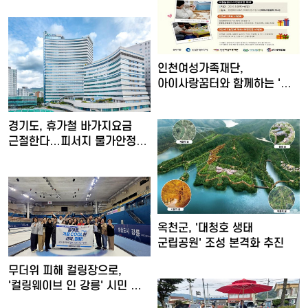
인천여성가족재단,
아이사랑꿈터와 함께하는 '놀
권리 캠…
경기도, 휴가철 바가지요금
근절한다…피서지 물가안정
현…
옥천군, '대청호 생태
군립공원' 조성 본격화 추진
무더위 피해 컬링장으로,
'컬링웨이브 인 강릉' 시민 …