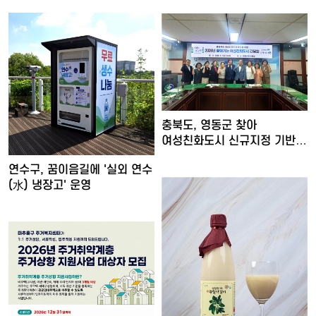
충북도, 영동군 찾아
여성친화도시 신규지정 기반
마련
연수구, 꿈이음길에 '실외 연수
(水) 냉장고' 운영