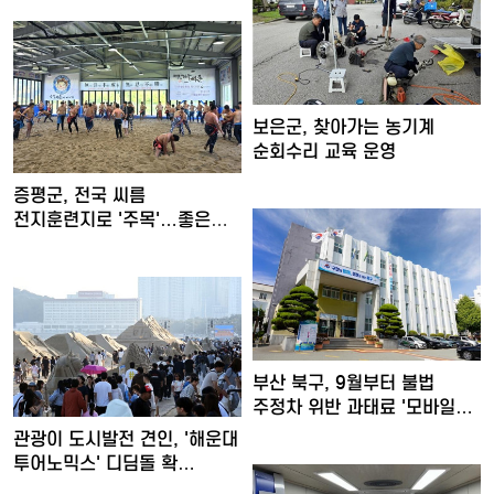
보은군, 찾아가는 농기계
순회수리 교육 운영
증평군, 전국 씨름
전지훈련지로 '주목'…좋은
훈련 여…
부산 북구, 9월부터 불법
주정차 위반 과태료 '모바일…
관광이 도시발전 견인, '해운대
투어노믹스' 디딤돌 확…