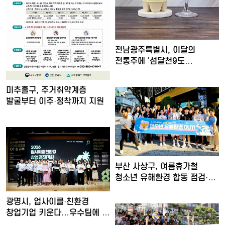
전남광주특별시, 이달의
전통주에 '섬달천9도
생황칠막걸…
미추홀구, 주거취약계층
발굴부터 이주·정착까지 지원
부산 사상구, 여름휴가철
청소년 유해환경 합동 점검·
단…
광명시, 업사이클·친환경
창업기업 키운다…우수팀에 총
…