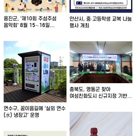
옹진군, '제10회 주섬주섬
안산시, 중·고등학생 교복 나눔
음악회' 8월 15∼16일…
행사 개최
충북도, 영동군 찾아
여성친화도시 신규지정 기반
마련
연수구, 꿈이음길에 '실외 연수
(水) 냉장고' 운영