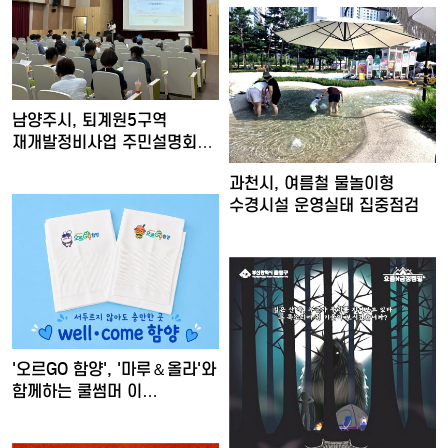
남양주시, 퇴계원5구역
재개발정비사업 주민설명회
개최
과천시, 여름철 물놀이형
수경시설 운영실태 집중점검
'오르GO 함양', '마루＆올라'와
함께하는 쿨썸머 이…