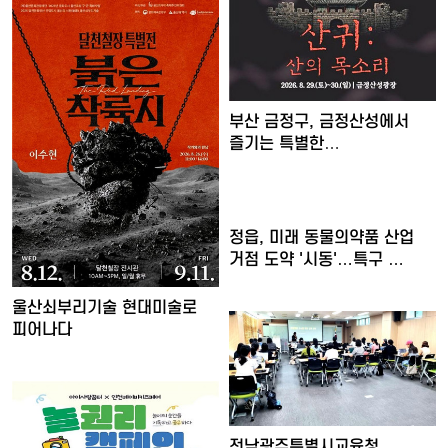
부산 금정구, 금정산성에서
즐기는 특별한
여름밤…'요즘…
정읍, 미래 동물의약품 산업
거점 도약 '시동'…특구 …
울산쇠부리기술 현대미술로
피어나다
전남광주특별시교육청,