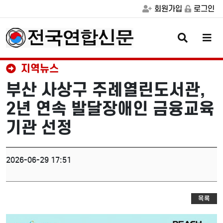
회원가입
로그인
검
메
색
뉴
버
버
튼
튼
지역뉴스
부산 사상구 주례열린도서관,
2년 연속 발달장애인 금융교육
기관 선정
2026-06-29 17:51
목록