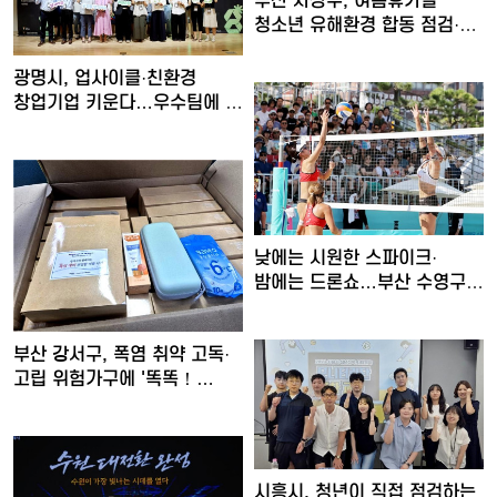
부산 사상구, 여름휴가철
청소년 유해환경 합동 점검·
단…
광명시, 업사이클·친환경
창업기업 키운다…우수팀에 총
…
낮에는 시원한 스파이크·
밤에는 드론쇼…부산 수영구,
'…
부산 강서구, 폭염 취약 고독·
고립 위험가구에 '똑똑！…
시흥시, 청년이 직접 점검하는