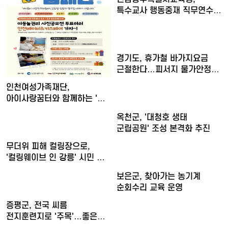
특수교사 행동중재 직무연수
운영
경기도, 휴가철 바가지요금
근절한다…피서지 물가안정
현…
인천여성가족재단,
아이사랑꿈터와 함께하는 '놀
권리 캠…
옥천군, '대청호 생태
군립공원' 조성 본격화 추진
무더위 피해 컬링장으로,
'컬링웨이브 인 강릉' 시민 …
보은군, 찾아가는 농기계
순회수리 교육 운영
증평군, 전국 씨름
전지훈련지로 '주목'…좋은
훈련 여…