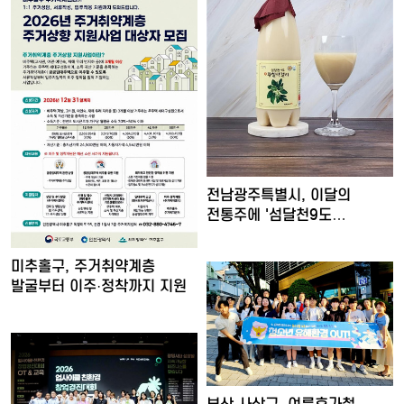
전남광주특별시, 이달의
전통주에 '섬달천9도
생황칠막걸…
미추홀구, 주거취약계층
발굴부터 이주·정착까지 지원