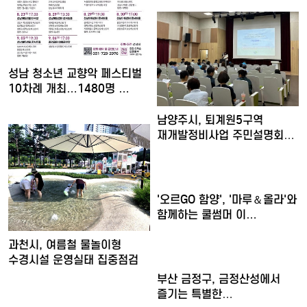
성남 청소년 교향악 페스티벌
10차례 개최…1480명 …
남양주시, 퇴계원5구역
재개발정비사업 주민설명회
개최
'오르GO 함양', '마루＆올라'와
함께하는 쿨썸머 이…
과천시, 여름철 물놀이형
수경시설 운영실태 집중점검
부산 금정구, 금정산성에서
즐기는 특별한