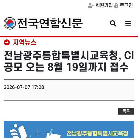
회원가입
로그인
검
메
색
뉴
버
버
튼
튼
지역뉴스
전남광주통합특별시교육청, CI
공모 오는 8월 19일까지 접수
2026-07-07 17:28
목록