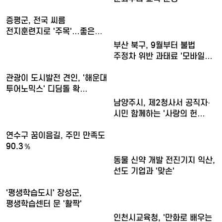
증평군, 전국 씨름
전지훈련지로 '주목'…좋은
훈련 여…
부산 북구, 9월부터 불법
주정차 위반 과태료 '모바일…
관광이 도시발전 견인, '해운대
투어노믹스' 디딤돌 확…
남양주시, 제2청사서 공직자·
시민 함께하는 '사랑의 헌…
연수구 꿈이음길, 주민 만족도
90.3％
동물 신약 개발 전진기지 익산,
선도 기업과 '맞손'
'평생학습도시' 장성군,
평생학습센터 문 '활짝'
인천시교육청, '만화로 배우는