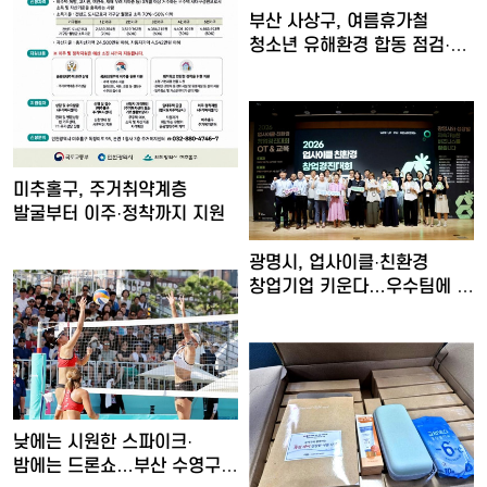
부산 사상구, 여름휴가철
청소년 유해환경 합동 점검·
단…
미추홀구, 주거취약계층
발굴부터 이주·정착까지 지원
광명시, 업사이클·친환경
창업기업 키운다…우수팀에 총
…
낮에는 시원한 스파이크·
밤에는 드론쇼…부산 수영구,