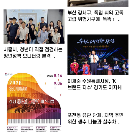
'…
부산 강서구, 폭염 취약 고독·
고립 위험가구에 '똑똑！…
시흥시, 청년이 직접 점검하는
청년정책 모니터링 본격 …
이재준 수원특례시장, 'K-
브랜드 지수' 경기도 지자체…
포천동 유관 단체, 지역 주민
위한 생수 나눔과 살수차…