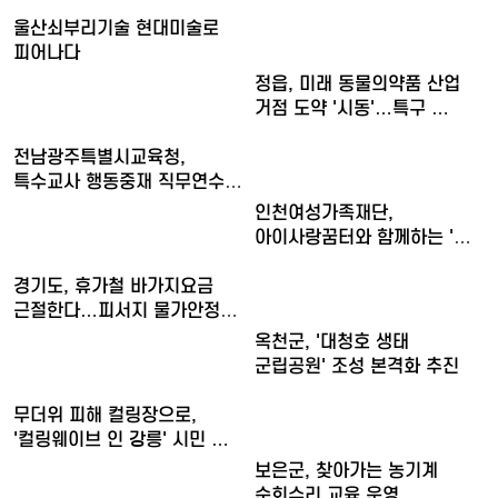
여름밤…'요즘…
울산쇠부리기술 현대미술로
피어나다
정읍, 미래 동물의약품 산업
거점 도약 '시동'…특구 …
전남광주특별시교육청,
특수교사 행동중재 직무연수
운영
인천여성가족재단,
아이사랑꿈터와 함께하는 '놀
권리 캠…
경기도, 휴가철 바가지요금
근절한다…피서지 물가안정
현…
옥천군, '대청호 생태
군립공원' 조성 본격화 추진
무더위 피해 컬링장으로,
'컬링웨이브 인 강릉' 시민 …
보은군, 찾아가는 농기계
순회수리 교육 운영