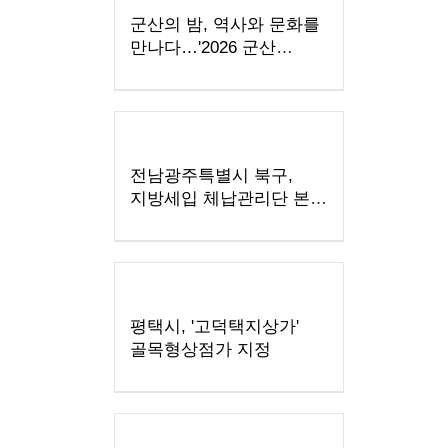
군산의 밤, 역사와 문화를
만나다…'2026 군산
국가유산 야행' 개최
전남광주특별시 북구,
지방세입 체납관리단 본격
운영…공정한 조세 질서
확립 앞장
평택시, '고덕택지상가'
골목형상점가 지정