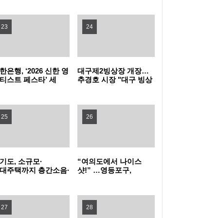
구축
인천 제물포구, '2026년 하반기 착한가격업소'
23
24
신규 모집
창녕군, 기후위기(폭염) 적응 취약계층 지원사
한은행, ‘2026 신한 영
대구제2빙상장 개장…
업 추진
쉐이크쉑, 현대프리미엄아울렛 스페이스원점
티스트 페스타’ 세
추경호 시장 "대구 빙상
째 전시 개최
재도약의 출발점"
에 '다산점' 오픈
하나은행, 2026 여름방학 맞이 어린이 경제 뮤
25
26
지컬 '재크의 요술지갑' 개최
KB국민은행, ‘KB 조이올팍 페스티벌 2026’ 개
최
농협, 폭염·가뭄 대응 총력...농축산농가 현장
기도, 소규모·
“여의도에서 나이스
대주택까지 층간소음·
샷!” …영등포구,
점검 및 피해 예방 강화
울산 북구 강동바다도서관, 야간 북캉스 참가
동체 활성화 현장
생활체육교실
문 확대
실내파크골프 강좌 확대
자 모집
하동군, 하천 불법 시설물 정비 추진…여름철
27
28