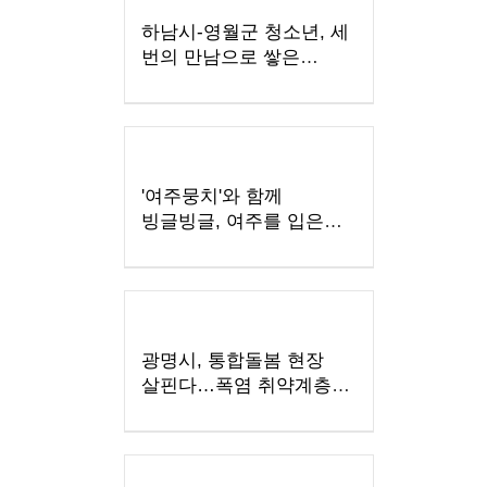
하남시-영월군 청소년, 세
번의 만남으로 쌓은
우정…'단짝 캠프' 성료
'여주뭉치'와 함께
빙글빙글, 여주를 입은
910번 순환버스
광명시, 통합돌봄 현장
살핀다…폭염 취약계층
돌봄 강화