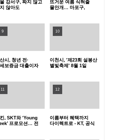
울 강서구, 짜지 않고
뜨거운 여름 식혀줄
지 않아도
물안개… 마포구,
있다…'신선가득
쿨링포그로 공원 온도
력 될 것” – MIT 김윤형 교수 인터뷰
현대캐피탈, ‘제네시스 파이낸스 썸머 페스타’
강밥상 요리교실'
낮춘다
보여
실시
KG이니시스, 2분기 연결 매출액 3,718억 원
9
10
“전년동기比 15.0%↑”
인천시교육청, '만화로 배우는 교육시설 안전
산시, 청년 전·
이천시, '제23회 설봉산
점검 설명서' 제작
군산의 밤, 역사와 문화를 만나다…'2026 군산
세보증금 대출이자
별빛축제' 8월 1일
원…8월 한 달간 신청
개막…설봉공원
국가유산 야행' 개최
전남광주특별시 북구, 지방세입 체납관리단
수
잔디광장에서
11
12
본격 운영…공정한 조세 질서 확립 앞장
평택시, '고덕택지상가' 골목형상점가 지정
하남시-영월군 청소년, 세 번의 만남으로 쌓은
킨, SKT와 ‘Young
이름부터 혜택까지
우정…'단짝 캠프' 성료
'여주뭉치'와 함께 빙글빙글, 여주를 입은 910
eek’ 프로모션… 전
다이렉트로 - KT, 공식
목 40% 혜택 “영
온라인몰
young)하다면
KT다이렉트샵으로
번 순환버스
광명시, 통합돌봄 현장 살핀다…폭염 취약계