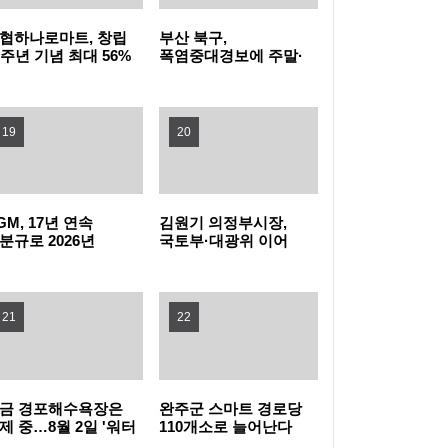
협하나로마트, 창립
부산 북구,
수행인력 교육 실시
구립송파극단 배우들의 열연으로 되살아난 명
6주년 기념 최대 56%
폭염중대경보에 주말·
별할인 ‘농협데이’
공휴일 동 행정복지센터
시
밤 10시까지 연장 운영
작 ＇30일간의 야유회＇… 네 번째 정기공연
아파트 화재 당시 집집마다 문 두드린 경비원
19
20
들…강남구 감사장 수여
보건소-지역아동센터-한의원 협력해 아동 키
쑥쑥 몸 튼튼. 노원구, <아동한의약 건강관리
즐거운 축제의 다음 장은 따뜻한 나눔…관악
GM, 17년 연속
김원기 의정부시장,
분규로 2026년
국토부·대광위 이어
사업> 운영
구, 아이들의 예술 꿈 응원한다
“부동산 고민, 전문가와 상담하세요!” 강동구,
단협 협상 타결
기획예산처까지…'8호선
연장' 지원 총력
부동산 법률상담제 운영
양천구, 가정용 음식물류폐기물 소형감량기
21
22
구매비 지원…100가구 추가 모집
서초구, 양재천길 상권 '살롱in양재천' 제8호 골
목형상점가 지정
구로구, 구로동 466일대 재개발 후속 절차 본
금 경포해수욕장은
완주군 스마트 경로당
제 중…8월 2일 '워터
110개소로 늘어난다
스타 데이' 열린다
격화
서해구, 청년 취업 역량 강화를 위한 협력 체계