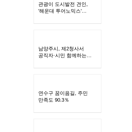
관광이 도시발전 견인,
'해운대 투어노믹스'
디딤돌 확보
남양주시, 제2청사서
공직자·시민 함께하는
'사랑의 헌혈운동' 실시
연수구 꿈이음길, 주민
만족도 90.3％