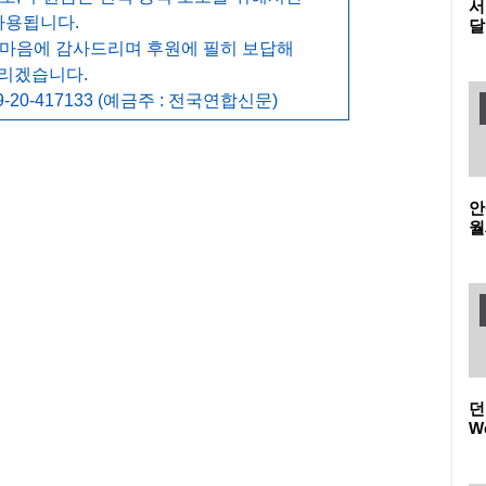
서
사용됩니다.
달
맛
 마음에 감사드리며 후원에 필히 보답해
건
리겠습니다.
선
-20-417133 (예금주 : 전국연합신문)
안
월
지
접
던
W
품
(