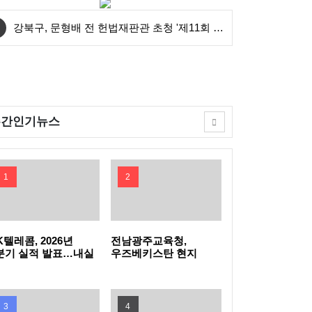
강북구, 문형배 전 헌법재판관 초청 '제11회 명
사특강' 개최
성동구, 삶의 지혜 더하는 명사특강 개최... 박
성준 역술가·이호선 교수 강연
"시험인증기관, G밸리로 찾아온다"…금천구,
주간인기뉴스
중소기업 제품 인증취득 지원 박차
배움이 봉사로…용산구, 학습동아리 키워 지
역 바꾼다
종로구 ‘특정건축물 양성화·한옥 지키기’ 두 토
1
2
끼 잡는다
여름밤에 만나는 광복의 역사 …중구, 장충단
역사탐방 야행(夜行)운영
부산 북구, 9월부터 불법 주정차 위반 과태료
K텔레콤, 2026년
전남광주교육청,
분기 실적 발표…내실
우즈베키스탄 현지
진 통신·속도 내는 AI
'한국어 교원' 연수 운영
'모바일 전자고지' 시행
관광이 도시발전 견인, '해운대 투어노믹스' 디
C
딤돌 확보
남양주시, 제2청사서 공직자·시민 함께하는
3
4