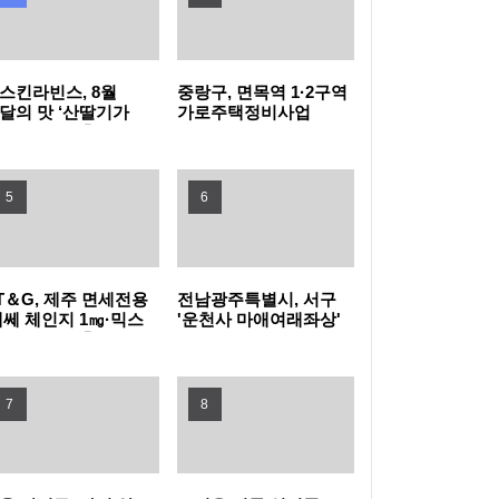
'사랑의 헌혈운동' 실시
연수구 꿈이음길, 주민 만족도 90.3％
스킨라빈스, 8월
중랑구, 면목역 1·2구역
동물 신약 개발 전진기지 익산, 선도 기업과
달의 맛 ‘산딸기가
가로주택정비사업
리는 연유’ 출시…
고 모델 박지훈 발탁
'맞손'
'평생학습도시' 장성군, 평생학습센터 문 '활짝'
5
6
“인천공항, 여객·물류 넘어 항공 MRO 허브로
도약” 첨단복합항공단지 화물기 개조시설, 핵
한국마사회, 8월 7일부터 야간경마…"방문 전
T＆G, 제주 면세전용
전남광주특별시, 서구
에쎄 체인지 1㎎·믹스
'운천사 마애여래좌상'
심 공정 본격 착수
입장 시각 확인하세요"
삼성전자, ‘갤럭시 Z 폴드8 울트라·폴드8·플립
이스 더블' 출시
보물 승격 신청
8’, ‘갤럭시 워치 울트라2·워치9’ 국내 공식 출
LG U+ '알파키', 국내외 IDaaS 최초로 CSAP
7
8
시
인증 획득
KT, AI 기반 실시간 스팸차단 서비스 전 고객
확대 적용
“한번 더 생각하는 AI, SKT 독파모 핵심 경쟁