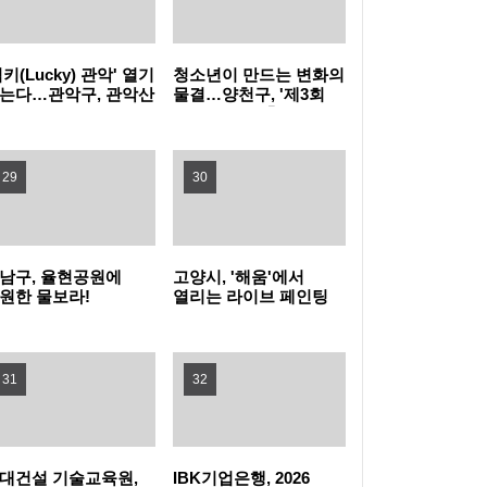
상시 단속 강화
김해천문대에서 떠나는 우주 휴가 '스페이스
바캉스'
옥천군, 자매도시 부산 동래구서 옥천복숭아
럭키(Lucky) 관악' 열기
청소년이 만드는 변화의
는다…관악구, 관악산
물결…양천구, '제3회
인기 입증…1시간 만에 완판
한여름 밤, 바다와 영화가 만나는 축제…강릉
세판 소원 챌린지
청소년의 날 축제' 개최
대 운영
'제28회 정동진독립영화제' 개최
전남광주통합특별시 해수욕장, 체험·공연 즐
29
30
길거리 풍성
경기도, 자연재난 대응 우수 시군 6곳 선정…
사업비 12억 원 지원
중랑구, 1인 가구 집 지키는 안심장비 지원
남구, 율현공원에
고양시, '해움'에서
원한 물보라!
열리는 라이브 페인팅
달장애인 가족 ‘워터
'그래피티 문화
“영등포역, 9월부터 KTX 호남선 선다”… 서울·
링 축제’
선보인다'
31
32
용산역 우회 불편 끝
대건설 기술교육원,
IBK기업은행, 2026