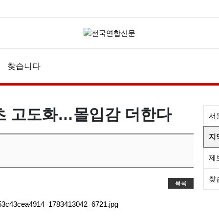
찾습니다
츠 고도화…몰입감 더한다
서
지
제
찾
목록