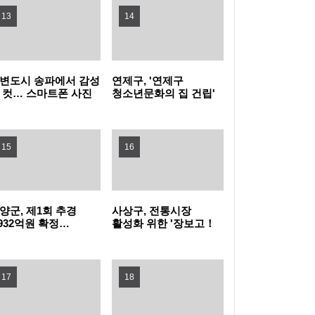
킨으로 모여라!”
새단장
13
14
층 돌봄 강화
부산 동구, '해양수산부 신청사' 최종 유치 확정
부산 금정구, 부산대학교 손잡고 청년 일자리
변도시 송파에서 감성
연제구, '연제구
 컷… 스마트폰 사진
청소년문화의 집 건립'
'플러스！'
산청군 로컬푸드 행복장터, 우수 농산물 직거
벤트 참여하세요
기공식 개최
래사업장 인증
부산 남구, 8월 안전 점검의 날 캠페인 실시
15
16
함양군보건소, '술은 가볍게, 숨은 맑게' 절주·
금연 홍보관 운영
부평풍물대축제, 일본 '네부타 마츠리'서 세계
양군, 제1회 추경
사상구, 전통시장
,932억원 확정…
활성화 위한 '장보고！
예산 대비 852억 원
인증하고！ 경품받고！'
에 알렸다
미추홀학산문화원, 문학산에서 역사·생태 문
가
이벤트 개최
17
화축제 개최
남동구, 경험과 가치를 잇는 양질의 노인일자
18
리 창출 앞장
계양구, AI 활용 통합돌봄서비스 본격 운영…