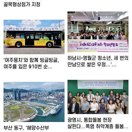
운영…공…
골목형상점가 지정
하남시-영월군 청소년, 세 번의
'여주뭉치'와 함께 빙글빙글,
만남으로 쌓은 우정…'…
여주를 입은 910번 순…
광명시, 통합돌봄 현장
살핀다…폭염 취약계층 돌봄
부산 동구, '해양수산부