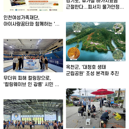
경기도, 휴가철 바가지요금
근절한다…피서지 물가안정
현…
인천여성가족재단,
아이사랑꿈터와 함께하는 '놀
권리 캠…
옥천군, '대청호 생태
군립공원' 조성 본격화 추진
무더위 피해 컬링장으로,
'컬링웨이브 인 강릉' 시민 …