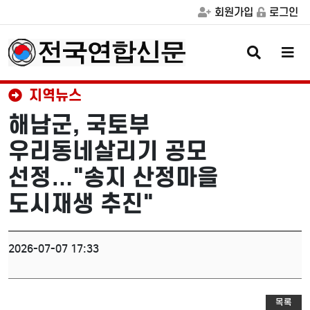
회원가입
로그인
검
메
색
뉴
버
버
튼
튼
지역뉴스
해남군, 국토부
우리동네살리기 공모
선정…"송지 산정마을
도시재생 추진"
2026-07-07 17:33
목록