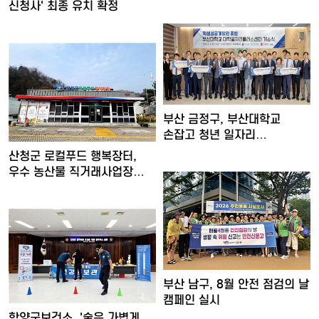
강화
신청사' 최종 유치 확정
부산 금정구, 부산대학교
손잡고 청년 일자리
'플러스！…
산청군 로컬푸드 행복장터,
우수 농산물 직거래사업장
인…
부산 남구, 8월 안전 점검의 날
캠페인 실시
함양군보건소, '술은 가볍게,