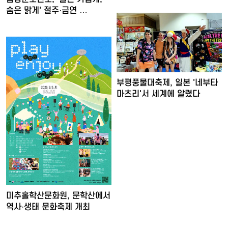
숨은 맑게' 절주·금연 …
부평풍물대축제, 일본 '네부타
마츠리'서 세계에 알렸다
미추홀학산문화원, 문학산에서
역사·생태 문화축제 개최