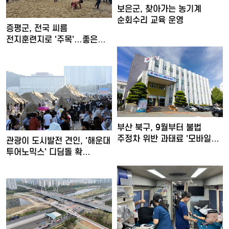
보은군, 찾아가는 농기계
순회수리 교육 운영
증평군, 전국 씨름
전지훈련지로 '주목'…좋은
훈련 여…
부산 북구, 9월부터 불법
주정차 위반 과태료 '모바일…
관광이 도시발전 견인, '해운대
투어노믹스' 디딤돌 확…