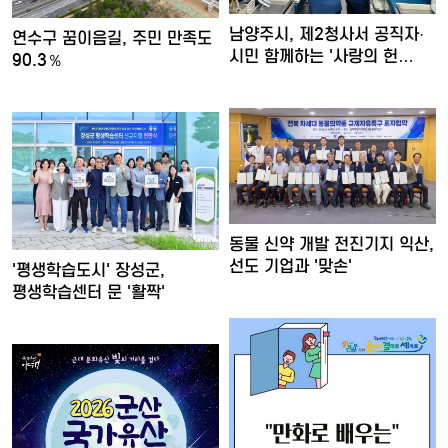
남양주시, 제2청사서 공직자·
연수구 꿈이음길, 주민 만족도
시민 함께하는 '사랑의 헌…
90.3％
동물 신약 개발 전진기지 익산,
선도 기업과 '맞손'
'평생학습도시' 장성군,
평생학습센터 문 '활짝'