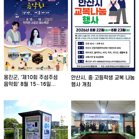
옹진군, '제10회 주섬주섬
안산시, 중·고등학생 교복 나눔
음악회' 8월 15∼16일…
행사 개최