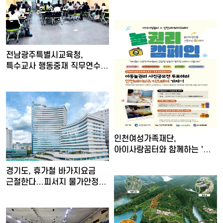
전남광주특별시교육청,
특수교사 행동중재 직무연수
운영
인천여성가족재단,
아이사랑꿈터와 함께하는 '놀
권리 캠…
경기도, 휴가철 바가지요금
근절한다…피서지 물가안정
현…