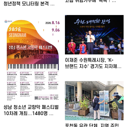
고립 위험가구에 '똑똑！…
청년정책 모니터링 본격 …
이재준 수원특례시장, 'K-
브랜드 지수' 경기도 지자체…
성남 청소년 교향악 페스티벌
10차례 개최…1480명 …
포천동 유관 단체, 지역 주민