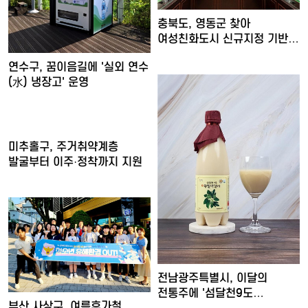
충북도, 영동군 찾아
여성친화도시 신규지정 기반
마련
연수구, 꿈이음길에 '실외 연수
(水) 냉장고' 운영
미추홀구, 주거취약계층
발굴부터 이주·정착까지 지원
전남광주특별시, 이달의
전통주에 '섬달천9도
부산 사상구, 여름휴가철