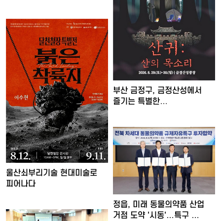
부산 금정구, 금정산성에서
즐기는 특별한
여름밤…'요즘…
울산쇠부리기술 현대미술로
피어나다
정읍, 미래 동물의약품 산업
거점 도약 '시동'…특구 …