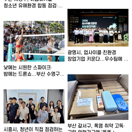
생황칠막걸…
청소년 유해환경 합동 점검·
단…
광명시, 업사이클·친환경
창업기업 키운다…우수팀에 총
…
낮에는 시원한 스파이크·
밤에는 드론쇼…부산 수영구,
'…
부산 강서구, 폭염 취약 고독·
시흥시, 청년이 직접 점검하는