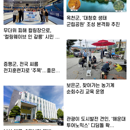
옥천군, '대청호 생태
군립공원' 조성 본격화 추진
무더위 피해 컬링장으로,
'컬링웨이브 인 강릉' 시민 …
증평군, 전국 씨름
전지훈련지로 '주목'…좋은
훈련 여…
보은군, 찾아가는 농기계
순회수리 교육 운영
관광이 도시발전 견인, '해운대
투어노믹스' 디딤돌 확…