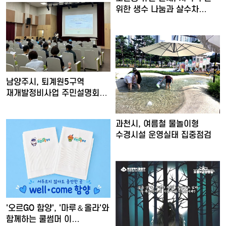
위한 생수 나눔과 살수차…
남양주시, 퇴계원5구역
재개발정비사업 주민설명회
개최
과천시, 여름철 물놀이형
수경시설 운영실태 집중점검
'오르GO 함양', '마루＆올라'와
함께하는 쿨썸머 이…