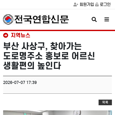
회원가입
로그인
검
메
색
뉴
버
버
튼
튼
지역뉴스
부산 사상구, 찾아가는
도로명주소 홍보로 어르신
생활편의 높인다
2026-07-07 17:39
목록