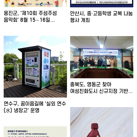
옹진군, '제10회 주섬주섬
안산시, 중·고등학생 교복 나눔
음악회' 8월 15∼16일…
행사 개최
충북도, 영동군 찾아
여성친화도시 신규지정 기반
마련
연수구, 꿈이음길에 '실외 연수
(水) 냉장고' 운영