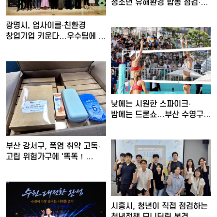
청소년 유해환경 합동 점검·
단…
광명시, 업사이클·친환경
창업기업 키운다…우수팀에 총
…
낮에는 시원한 스파이크·
밤에는 드론쇼…부산 수영구,
'…
부산 강서구, 폭염 취약 고독·
고립 위험가구에 '똑똑！…
시흥시, 청년이 직접 점검하는
청년정책 모니터링 본격 …