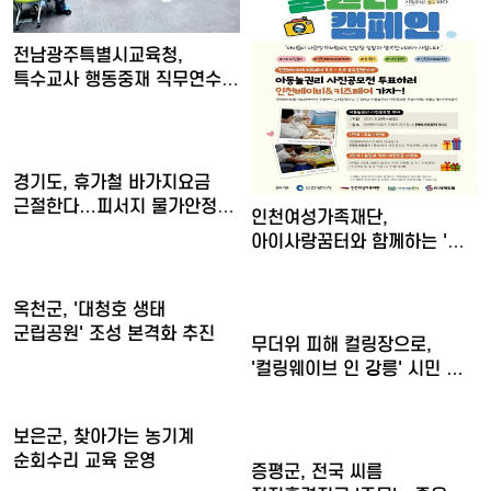
전남광주특별시교육청,
특수교사 행동중재 직무연수
운영
경기도, 휴가철 바가지요금
근절한다…피서지 물가안정
인천여성가족재단,
현…
아이사랑꿈터와 함께하는 '놀
권리 캠…
옥천군, '대청호 생태
군립공원' 조성 본격화 추진
무더위 피해 컬링장으로,
'컬링웨이브 인 강릉' 시민 …
보은군, 찾아가는 농기계
순회수리 교육 운영
증평군, 전국 씨름