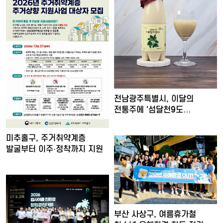
전남광주특별시, 이달의
전통주에 '섬달천9도
생황칠막걸…
미추홀구, 주거취약계층
발굴부터 이주·정착까지 지원
부산 사상구, 여름휴가철