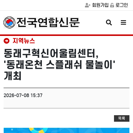
회원가입
로그인
검
메
색
뉴
버
버
튼
튼
지역뉴스
동래구혁신어울림센터,
'동래온천 스플래쉬 물놀이'
개최
2026-07-08 15:37
목록