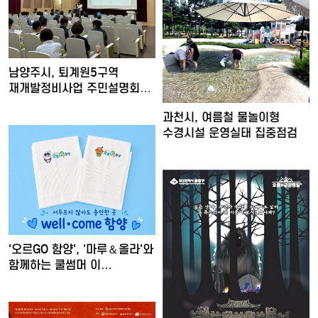
남양주시, 퇴계원5구역
재개발정비사업 주민설명회
개최
과천시, 여름철 물놀이형
수경시설 운영실태 집중점검
'오르GO 함양', '마루＆올라'와
함께하는 쿨썸머 이…