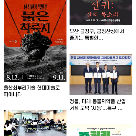
부산 금정구, 금정산성에서
즐기는 특별한
여름밤…'요즘…
울산쇠부리기술 현대미술로
피어나다
정읍, 미래 동물의약품 산업
거점 도약 '시동'…특구 …