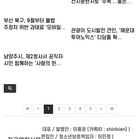
전지훈련지로 '주목'…좋은
훈련 여…
부산 북구, 9월부터 불법
주정차 위반 과태료 '모바일…
관광이 도시발전 견인, '해운대
투어노믹스' 디딤돌 확…
남양주시, 제2청사서 공직자·
시민 함께하는 '사랑의 헌…
1
2
3
4
5
대표 / 발행인 : 이홍윤 (카톡ID : shinbian) |
편집인 / 청소년보호책임자 : 이민정 |