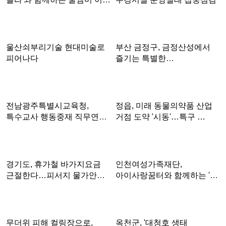
부산 금정구, 금정산성에서
울산쇠부리기술 현대미술로
즐기는 특별한
피어나다
여름밤…'요즘…
정읍, 미래 동물의약품 산업
전남광주특별시교육청,
거점 도약 '시동'…특구 …
특수교사 행동중재 직무연수
운영
인천여성가족재단,
경기도, 휴가철 바가지요금
아이사랑꿈터와 함께하는 '놀
근절한다…피서지 물가안정
권리 캠…
현…
옥천군, '대청호 생태
무더위 피해 컬링장으로,