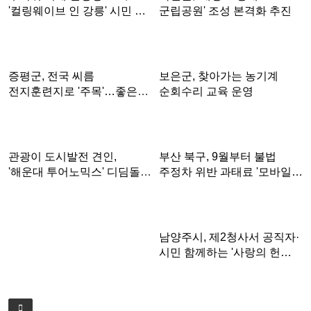
군립공원' 조성 본격화 추진
'컬링웨이브 인 강릉' 시민 …
보은군, 찾아가는 농기계
증평군, 전국 씨름
순회수리 교육 운영
전지훈련지로 '주목'…좋은
훈련 여…
부산 북구, 9월부터 불법
관광이 도시발전 견인,
주정차 위반 과태료 '모바일…
'해운대 투어노믹스' 디딤돌
확…
남양주시, 제2청사서 공직자·
시민 함께하는 '사랑의 헌…