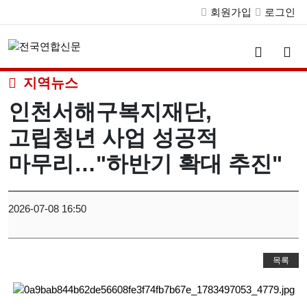
회원가입
로그인
검
메
색
뉴
버
버
지역뉴스
튼
튼
인천서해구복지재단,
고립청년 사업 성공적
마무리…"하반기 확대 추진"
2026-07-08 16:50
목록