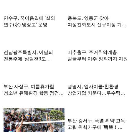
연수구, 꿈이음길에 '실외
충북도, 영동군 찾아
연수(水) 냉장고' 운영
여성친화도시 신규지정 기반
마련
전남광주특별시, 이달의
미추홀구, 주거취약계층
전통주에 '섬달천9도
발굴부터 이주·정착까지 지원
생황칠막걸…
부산 사상구, 여름휴가철
광명시, 업사이클·친환경
청소년 유해환경 합동 점검·
창업기업 키운다…우수팀에
단…
총 …
부산 강서구, 폭염 취약 고독·
고립 위험가구에 '똑똑！…