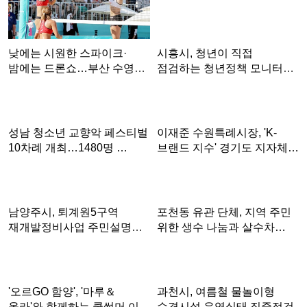
시흥시, 청년이 직접
낮에는 시원한 스파이크·
점검하는 청년정책 모니터링
밤에는 드론쇼…부산 수영구,
본격 …
'…
이재준 수원특례시장, 'K-
성남 청소년 교향악 페스티벌
브랜드 지수' 경기도 지자체…
10차례 개최…1480명 …
포천동 유관 단체, 지역 주민
남양주시, 퇴계원5구역
위한 생수 나눔과 살수차…
재개발정비사업 주민설명회
개최
과천시, 여름철 물놀이형
'오르GO 함양', '마루＆
수경시설 운영실태 집중점검
올라'와 함께하는 쿨썸머 이…