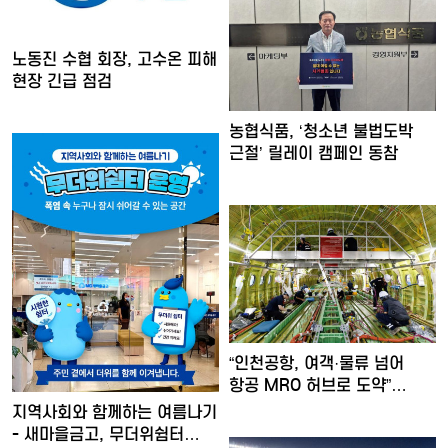
노동진 수협 회장, 고수온 피해
현장 긴급 점검
농협식품, ‘청소년 불법도박
근절’ 릴레이 캠페인 동참
“인천공항, 여객·물류 넘어
항공 MRO 허브로 도약”…
지역사회와 함께하는 여름나기
- 새마을금고, 무더위쉼터…