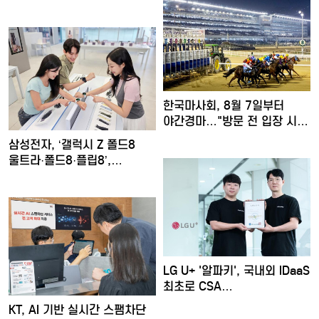
한국마사회, 8월 7일부터
야간경마…"방문 전 입장 시…
삼성전자, ‘갤럭시 Z 폴드8
울트라·폴드8·플립8’,…
LG U+ '알파키', 국내외 IDaaS
최초로 CSA…
KT, AI 기반 실시간 스팸차단