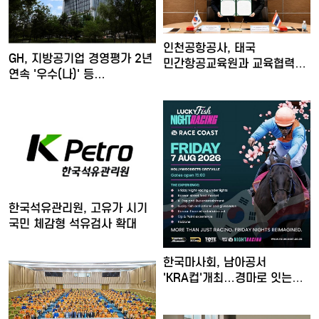
인천공항공사, 태국
GH, 지방공기업 경영평가 2년
민간항공교육원과 교육협력
연속 '우수(나)' 등…
MOU 체…
한국석유관리원, 고유가 시기
국민 체감형 석유검사 확대
한국마사회, 남아공서
'KRA컵'개최…경마로 잇는
한류…