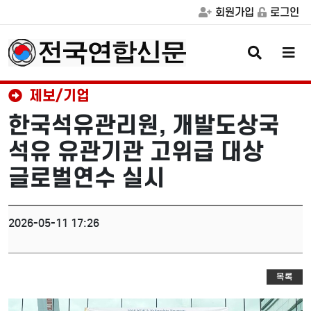
회원가입
로그인
검
메
색
뉴
버
버
튼
튼
제보/기업
한국석유관리원, 개발도상국
석유 유관기관 고위급 대상
글로벌연수 실시
2026-05-11 17:26
목록