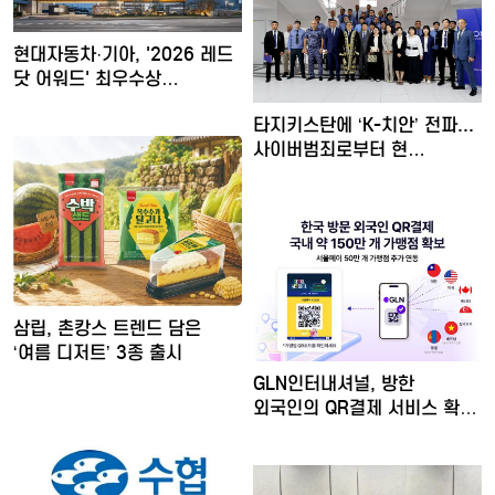
현대자동차·기아, '2026 레드
닷 어워드' 최우수상…
타지키스탄에 ‘K-치안’ 전파...
사이버범죄로부터 현…
삼립, 촌캉스 트렌드 담은
‘여름 디저트’ 3종 출시
GLN인터내셔널, 방한
외국인의 QR결제 서비스 확장
…