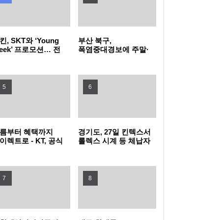
유검사 확대
꿈을 향한 첫걸음, 함께여서 더 특별했던 2026
킨, SKT와 ‘Young
부산 북구,
삼성드림클래스 여름캠프
LG전자, 대형 TV 구독하면 스탠바이미2 구독
eek’ 프로모션… 전
폭염중대경보에 주말·
목 40% 혜택 “영
공휴일 동 행정복지센터
young)하다면
밤 10시까지 연장 운영
료 반값
LG헬로비전 헬로모바일, 매월 9,900원 상당
킨으로 모여라!”
5
6
도서 혜택 주는 ‘교보문고 요금제’ 출시
KT, 폭염 속 시민 안전 위해 '무더위 쉼터' 운영
현대자동차·기아, '2026 레드 닷 어워드' 최우
름부터 혜택까지
경기도, 27일 킨텍스서
이렉트로 - KT, 공식
롤렉스 시계 등 체납자
수상 포함 17개 수상
타지키스탄에 ‘K-치안’ 전파... 사이버범죄로부
라인몰
압류 동산 620점 공개
T다이렉트샵으로
경매
단장
터 현지 주민과 우리 국민 모두 지킨다
삼립, 촌캉스 트렌드 담은 ‘여름 디저트’ 3종 출
7
8
시
GLN인터내셔널, 방한 외국인의 QR결제 서비
스 확장 나선다
노동진 수협 회장, 고수온 피해 현장 긴급 점검