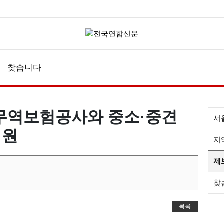
찾습니다
무역보험공사와 중소·중견
서
지원
지
제
찾
목록