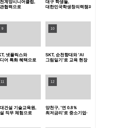
천계양시니어클럽,
대구 학생들,
관협력으로
대한민국학생창의력챔피언대회
문화가정 돌봄 공백
대상 수상
농협식품, ‘청소년 불법도박 근절’ 릴레이 캠페
운다
인 동참
지역사회와 함께하는 여름나기 - 새마을금고,
9
10
무더위쉼터 운영
미추홀구, 주거취약계층 발굴부터 이주·정착
KT, 넷플릭스와
SKT, 순천향대와 'AI
까지 지원
부산 사상구, 여름휴가철 청소년 유해환경 합
디어 특화 혜택으로
그림일기'로 교육 현장
더블 2040 고객 확대
AX 이끌고 미래 인재
동 점검·단속 실시
광명시, 업사이클·친환경 창업기업 키운다…
끌어
육성 나선다
11
12
우수팀에 총 3천만 원 지원
낮에는 시원한 스파이크·밤에는 드론쇼…부산
수영구, '국제여자 비치발리볼' 개막
부산 강서구, 폭염 취약 고독·고립 위험가구에
대건설 기술교육원,
양천구, '연 0.8％
'똑똑！안부꾸러미' 지원
시흥시, 청년이 직접 점검하는 청년정책 모니
설 직무 체험으로
최저금리'로 중소기업·
년 진로 설계 돕는다
소상공인에 20억 원
융자 지원
터링 본격 추진
이재준 수원특례시장, 'K-브랜드 지수' 경기도