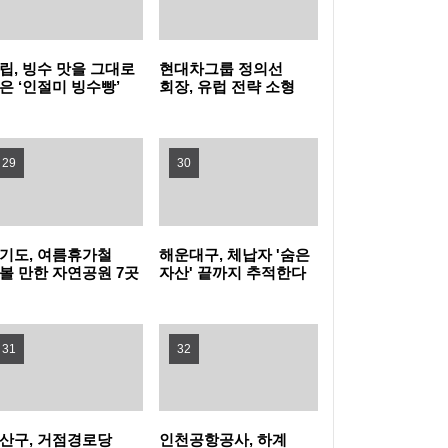
히세요
80분 내내 아이와 배꼽잡는다 … 동작구, 패밀
리 뮤지컬 (점프 JUMP) 나들이!
영등포구, 무대 위 꿈 키울 ‘구립소년소녀합창
립, 빙수 맛을 그대로
현대차그룹 정의선
은 ‘인절미 빙수빵’
회장, 유럽 전략 소형
단’ 신규 단원 모집
홍대 한복판에 이글루 등장! 마포구, 폭염 피난
시
전기차 양산 품질 현장
경영
처 ‘해피소’ 운영
여름을 시원하게… 광진구, 중랑천 제방·마을
29
30
공원에 스마트쉼터 3곳 조성
강북구, 문형배 전 헌법재판관 초청 '제11회 명
사특강' 개최
성동구, 삶의 지혜 더하는 명사특강 개최... 박
기도, 여름휴가철
해운대구, 체납자 '숨은
볼 만한 자연공원 7곳
자산' 끝까지 추적한다
천
성준 역술가·이호선 교수 강연
"시험인증기관, G밸리로 찾아온다"…금천구,
31
32
중소기업 제품 인증취득 지원 박차
산구, 거점경로당
인천공항공사, 하계