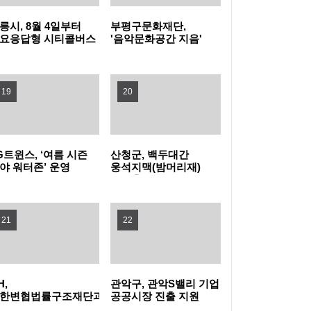
릉시, 8월 4일부터
부평구문화재단,
높인다! 노원구, 2026 노원교육협력특화지구
관악구, 폭염 취약계층 보호 '빈틈없이' 현장 살
요응답형 시티콜버스
'음악문화공간 지음'
상실증 시작
개관식 성료
학부모 아카데미 개최
피고 지원 넓힌다
은평구, 중장년 온라인 창업 돕는 '다시ON 창
19
20
업스쿨' 참여자 모집
강동구, 주민 손으로 내년 사업 고른다… 주민
참여예산 모바일 투표 실시
양천구, 배움으로 물드는 가을…제40기 '양천
G트윈스, ‘여름 시즌
산청군, 백두대간
야 워터존’ 운영
웅석지맥(밤머리재)
장수문화대학' 수강생 모집
서초구, 광복절 앞두고 국가유공자 30여 명에
생태축 복원사업 완료
장수사진 선물
구로구, 재개발·재건축사업 자문단 1차 회의
21
22
개최
부산 금정구, 금정산성에서 즐기는 특별한 여
름밤…'요즘N금정캠핑' 참가자 모집
울산쇠부리기술 현대미술로 피어나다
H,
관악구, 관악S밸리 기업
한변협법률구조재단과
공공시장 진출 지원
력해 전세사기피해자
나선다
정읍, 미래 동물의약품 산업 거점 도약 '시동'…