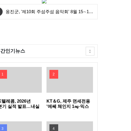
옹진군, '제10회 주섬주섬 음악회' 8월 15∼16
일 덕적도 개최
안산시, 중·고등학생 교복 나눔 행사 개최
연수구, 꿈이음길에 '실외 연수(水) 냉장고' 운
주간인기뉴스
영
충북도, 영동군 찾아 여성친화도시 신규지정
기반 마련
전남광주특별시, 이달의 전통주에 '섬달천9도
1
2
생황칠막걸리'
GH, 지방공기업 경영평가 2년 연속 '우수(나)'
등급 획득
인천공항공사, 태국 민간항공교육원과 교육협
K텔레콤, 2026년
KT＆G, 제주 면세전용
분기 실적 발표…내실
'에쎄 체인지 1㎎·믹스
진 통신·속도 내는 AI
아이스 더블' 출시
력 MOU 체결
한국마사회, 남아공서 'KRA컵'개최…경마로
C
잇는 한류와 말산업 교류
한국석유관리원, 고유가 시기 국민 체감형 석
3
4