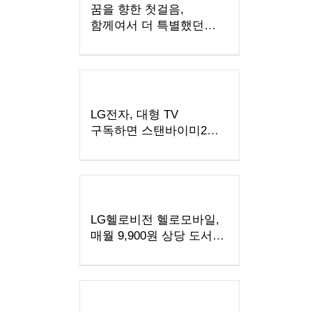
꿈을 향한 첫걸음,
함께여서 더 특별했던
2026 삼성드림클래스
여름캠프
LG전자, 대형 TV
구독하면 스탠바이미2
구독료 반값
LG헬로비전 헬로모바일,
매월 9,900원 상당 도서
혜택 주는 ‘교보문고
요금제’ 출시