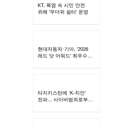
KT, 폭염 속 시민 안전
위해 '무더위 쉼터' 운영
현대자동차·기아, '2026
레드 닷 어워드' 최우수상
포함 17개 수상
타지키스탄에 ‘K-치안’
전파... 사이버범죄로부터
현지 주민과 우리 국민
모두 지킨다