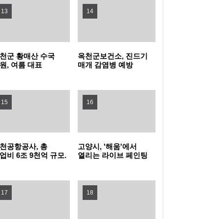
13
14
지자체장 부문 1위
성남 청소년 교향악 페스티벌 10차례 개최…
1480명 음악가 무대
포천동 유관 단체, 지역 주민 위한 생수 나눔과
천군 황매산 수국
옥천군보건소, 진드기
원, 여름 대표
매개 감염병 예방
살수차 운영
남양주시, 퇴계원5구역 재개발정비사업 주민
광자원으로 주목
바로알기 챌린지 운영
설명회 개최
과천시, 여름철 물놀이형 수경시설 운영실태
15
16
집중점검
'오르GO 함양', '마루＆올라'와 함께하는 쿨썸
머 이벤트 진행
“서울 출생아 수 1위, 송파구는 다르네” 결혼이
천공항공사, 총
고양시, '해움'에서
업비 6조 9천억 규모.
열리는 라이브 페인팅
슈켄트 신공항
'그래피티 문화
민자 부부 맞춤 육아교실 연다!
서울 강서구, 한국화 대표 작가 유근택 개인전
발사업 수주 !!!
선보인다'
17
개최
강남구, 북미 최대 뷰티박람회서 2,845만 달러
18
수출상담 성과
학교생활부터 AI교육까지... 학부모 교육역량