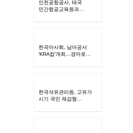
인천공항공사, 태국
민간항공교육원과
교육협력 MOU 체결
한국마사회, 남아공서
'KRA컵'개최…경마로
잇는 한류와 말산업 교류
한국석유관리원, 고유가
시기 국민 체감형
석유검사 확대