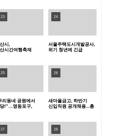
탁금 회수 나선다
특구 기업 2곳 투자협약
전남광주특별시교육청, 특수교사 행동중재 직
23
24
무연수 운영
인천여성가족재단, 아이사랑꿈터와 함께하는
산시,
서울주택도시개발공사,
'놀 권리 캠페인' 진행
경기도, 휴가철 바가지요금 근절한다…피서지
산시간여행축제
위기 청년에 긴급
민참여 프로그램
주거비 지원
프리마켓·주전부리'
물가안정 현장점검
옥천군, '대청호 생태 군립공원' 조성 본격화 추
영자 모집
25
26
진
무더위 피해 컬링장으로, '컬링웨이브 인 강릉'
시민 호응
보은군, 찾아가는 농기계 순회수리 교육 운영
우리동네 공원에서
새마을금고, 하반기
당!”…영등포구,
신입직원 공개채용...총
증평군, 전국 씨름 전지훈련지로 '주목'…좋은
더위 잊는 ‘팝업
149명 선발
놀이장’ 개장
훈련 여건 통했다
중랑구청 무더위쉼터에서 영화 보며 더위 식
27
28