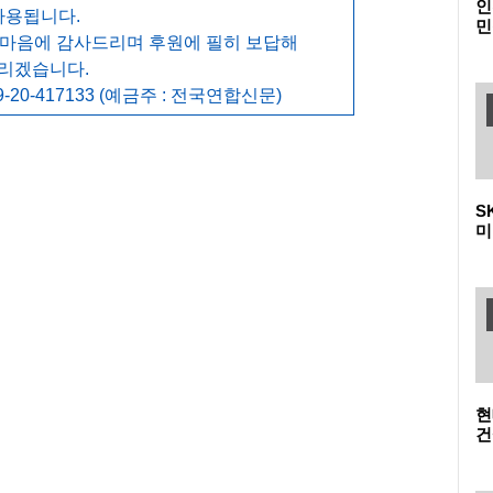
인
사용됩니다.
민
 마음에 감사드리며 후원에 필히 보답해
다
메
리겠습니다.
-20-417133 (예금주 : 전국연합신문)
S
미
폴
이
현
건
청