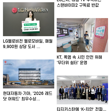
스탠바이미2 구독료 반값
LG헬로비전 헬로모바일, 매월
9,900원 상당 도서 …
KT, 폭염 속 시민 안전 위해
'무더위 쉼터' 운영
현대자동차·기아, '2026 레드
닷 어워드' 최우수상…
타지키스탄에 ‘K-치안’ 전파...