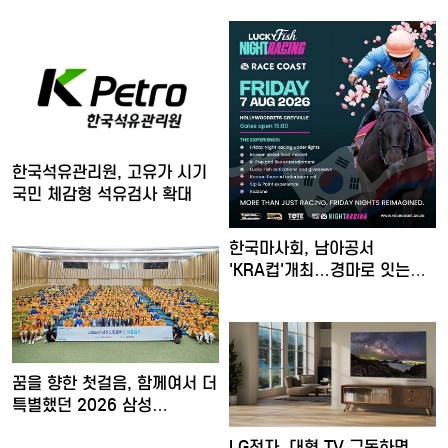
한국석유관리원, 고유가 시기
국민 체감형 석유검사 확대
한국마사회, 남아공서
'KRA컵'개최…경마로 잇는
한류…
꿈을 향한 첫걸음, 함께여서 더
특별했던 2026 삼성…
LG전자, 대형 TV 구독하면