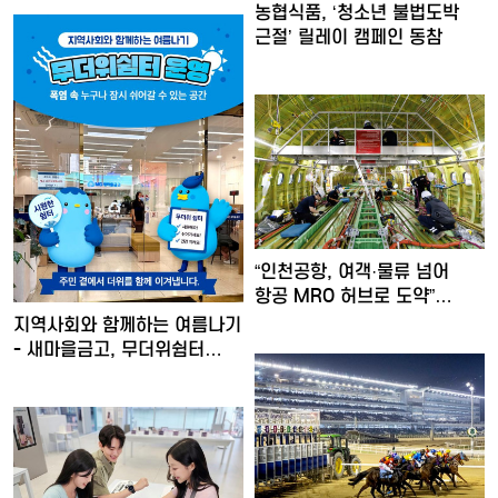
농협식품, ‘청소년 불법도박
근절’ 릴레이 캠페인 동참
“인천공항, 여객·물류 넘어
항공 MRO 허브로 도약”…
지역사회와 함께하는 여름나기
- 새마을금고, 무더위쉼터…