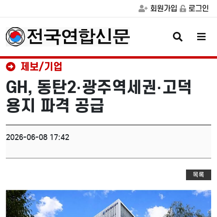
회원가입
로그인
검
메
색
뉴
버
버
튼
튼
제보/기업
GH, 동탄2·광주역세권·고덕
용지 파격 공급
2026-06-08 17:42
목록