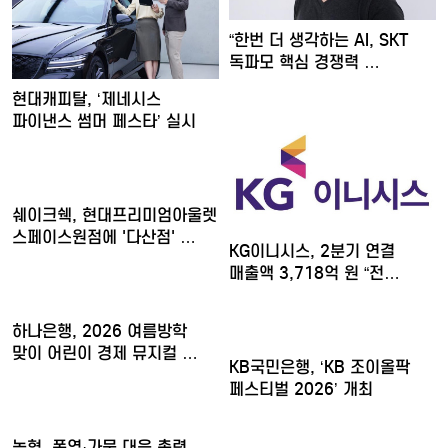
“한번 더 생각하는 AI, SKT
독파모 핵심 경쟁력 …
현대캐피탈, ‘제네시스
파이낸스 썸머 페스타’ 실시
쉐이크쉑, 현대프리미엄아울렛
스페이스원점에 '다산점' …
KG이니시스, 2분기 연결
매출액 3,718억 원 “전…
하나은행, 2026 여름방학
맞이 어린이 경제 뮤지컬 …
KB국민은행, ‘KB 조이올팍
페스티벌 2026’ 개최
농협, 폭염·가뭄 대응 총력...