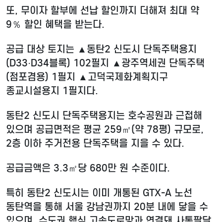
또, 무이자 할부에 선납 할인까지 더해져 최대 약
9％ 할인 혜택을 받는다.
공급 대상 토지는 ▲동탄2 신도시 단독주택용지
(D33·D34블록) 102필지 ▲광주역세권 단독주택
(점포겸용) 1필지 ▲고덕국제화계획지구
종교시설용지 1필지다.
동탄2 신도시 단독주택용지는 호수공원과 근접해
있으며 공급면적은 평균 259㎡(약 78평) 규모로,
2층 이하 주거전용 단독주택을 지을 수 있다.
공급금액은 3.3㎡당 680만 원 수준이다.
특히 동탄2 신도시는 이미 개통된 GTX-A 노선
동탄역을 통해 서울 강남권까지 20분 내에 닿을 수
있으며, 수도권 핵심 고속도로망과 연결돼 사통팔달