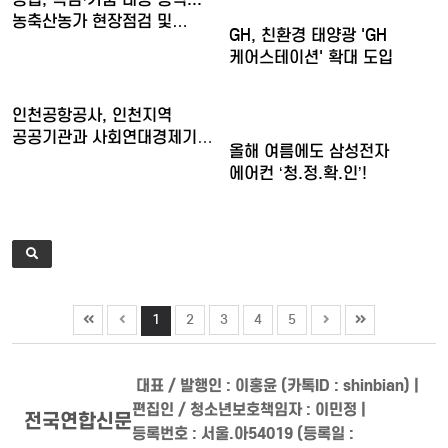
농축산농가 현장점검 및…
GH, 친환경 태양광 'GH
케어스테이션' 확대 도입
인천공항공사, 인천지역
공공기관과 사회연대경제기업
올해 여름에도 삼성전자
청년…
에어컨 ‘청.정.확.인’!
1
2
3
4
5
대표 / 발행인 : 이홍윤 (카톡ID : shinbian) |
편집인 / 청소년보호책임자 : 이민정 |
전국연합신문
등록번호 : 서울.아54019 (등록일 :