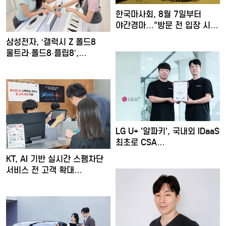
한국마사회, 8월 7일부터
야간경마…"방문 전 입장 시…
삼성전자, ‘갤럭시 Z 폴드8
울트라·폴드8·플립8’,…
LG U+ '알파키', 국내외 IDaaS
최초로 CSA…
KT, AI 기반 실시간 스팸차단
서비스 전 고객 확대…