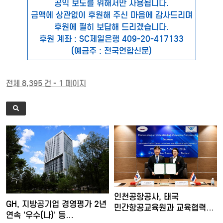
공익 보도를 위해서만 사용됩니다.
금액에 상관없이 후원해 주신 마음에 감사드리며
후원에 필히 보답해 드리겠습니다.
후원 계좌 : SC제일은행 409-20-417133
(예금주 : 전국연합신문)
전체 8,395 건 - 1 페이지
인천공항공사, 태국
GH, 지방공기업 경영평가 2년
민간항공교육원과 교육협력
연속 '우수(나)' 등…
MOU 체…