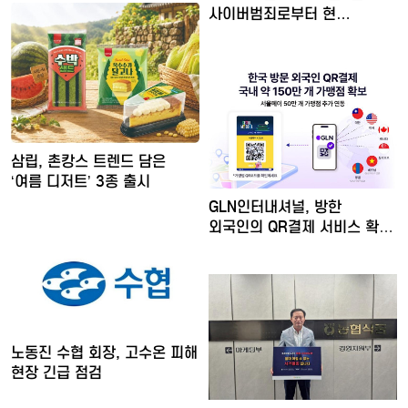
사이버범죄로부터 현…
삼립, 촌캉스 트렌드 담은
‘여름 디저트’ 3종 출시
GLN인터내셔널, 방한
외국인의 QR결제 서비스 확장
…
노동진 수협 회장, 고수온 피해
현장 긴급 점검