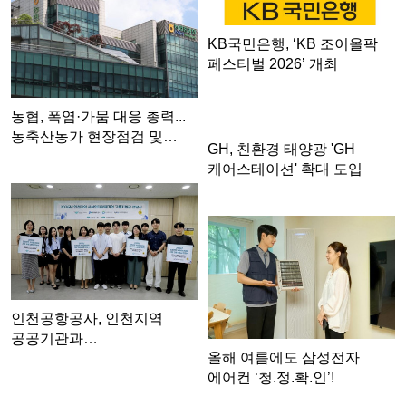
KB국민은행, ‘KB 조이올팍
페스티벌 2026’ 개최
농협, 폭염·가뭄 대응 총력...
농축산농가 현장점검 및…
GH, 친환경 태양광 'GH
케어스테이션' 확대 도입
인천공항공사, 인천지역
공공기관과
올해 여름에도 삼성전자
사회연대경제기업 청년…
에어컨 ‘청.정.확.인’!