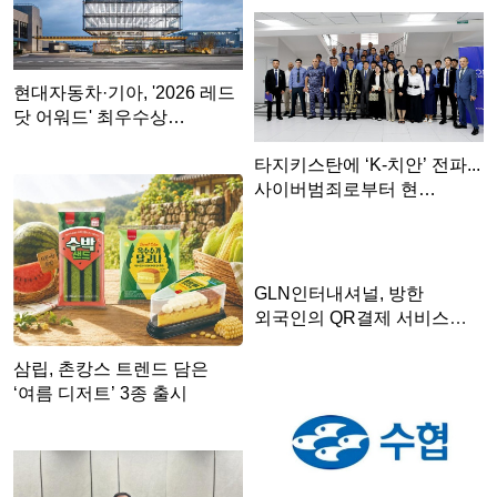
현대자동차·기아, '2026 레드
닷 어워드' 최우수상…
타지키스탄에 ‘K-치안’ 전파...
사이버범죄로부터 현…
GLN인터내셔널, 방한
외국인의 QR결제 서비스
확장 …
삼립, 촌캉스 트렌드 담은
‘여름 디저트’ 3종 출시