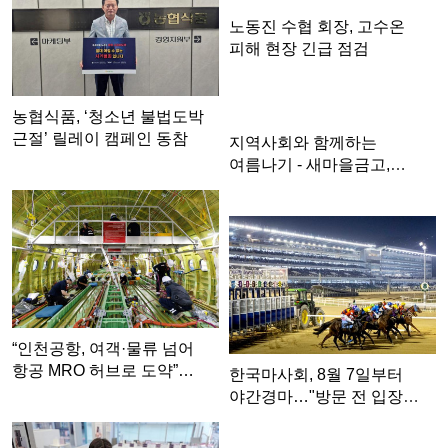
노동진 수협 회장, 고수온
피해 현장 긴급 점검
농협식품, ‘청소년 불법도박
근절’ 릴레이 캠페인 동참
지역사회와 함께하는
여름나기 - 새마을금고,
무더위쉼터…
“인천공항, 여객·물류 넘어
항공 MRO 허브로 도약”…
한국마사회, 8월 7일부터
야간경마…"방문 전 입장
시…