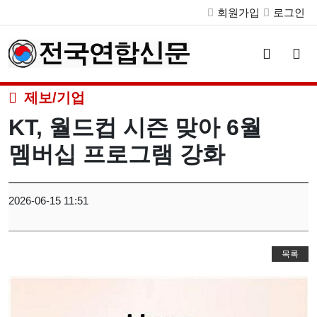
회원가입
로그인
검
메
색
뉴
버
버
튼
튼
제보/기업
KT, 월드컵 시즌 맞아 6월
멤버십 프로그램 강화
2026-06-15 11:51
목록