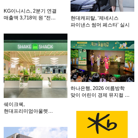
KG이니시스, 2분기 연결
매출액 3,718억 원 “전…
현대캐피탈, ‘제네시스
파이낸스 썸머 페스타’ 실시
하나은행, 2026 여름방학
맞이 어린이 경제 뮤지컬 …
쉐이크쉑,
현대프리미엄아울렛
스페이스원점에 '다산점' …