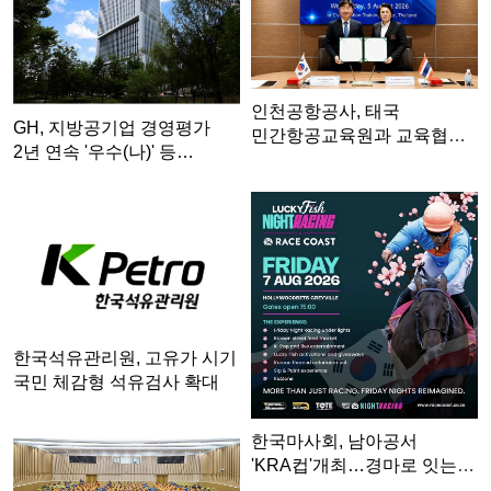
인천공항공사, 태국
GH, 지방공기업 경영평가
민간항공교육원과 교육협력
2년 연속 '우수(나)' 등…
MOU 체…
한국석유관리원, 고유가 시기
국민 체감형 석유검사 확대
한국마사회, 남아공서
'KRA컵'개최…경마로 잇는
한류…