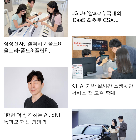
LG U+ '알파키', 국내외
IDaaS 최초로 CSA…
삼성전자, ‘갤럭시 Z 폴드8
울트라·폴드8·플립8’,…
KT, AI 기반 실시간 스팸차단
서비스 전 고객 확대…
“한번 더 생각하는 AI, SKT
독파모 핵심 경쟁력 …