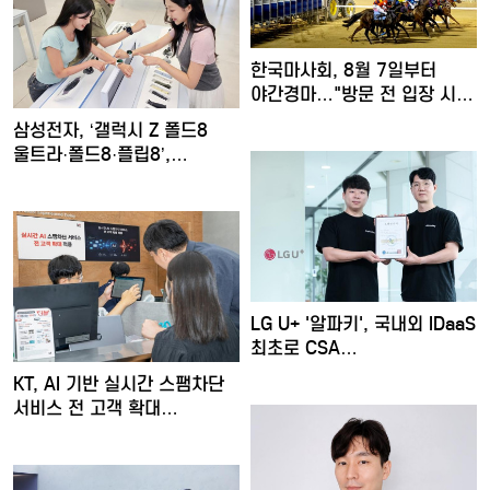
한국마사회, 8월 7일부터
야간경마…"방문 전 입장 시…
삼성전자, ‘갤럭시 Z 폴드8
울트라·폴드8·플립8’,…
LG U+ '알파키', 국내외 IDaaS
최초로 CSA…
KT, AI 기반 실시간 스팸차단
서비스 전 고객 확대…