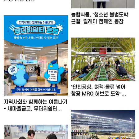
농협식품, ‘청소년 불법도박
근절’ 릴레이 캠페인 동참
“인천공항, 여객·물류 넘어
항공 MRO 허브로 도약”…
지역사회와 함께하는 여름나기
- 새마을금고, 무더위쉼터…