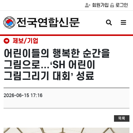
회원가입
로그인
검
메
색
뉴
버
버
튼
튼
제보/기업
어린이들의 행복한 순간을
그림으로…‘SH 어린이
그림그리기 대회’ 성료
2026-06-15 17:16
목록