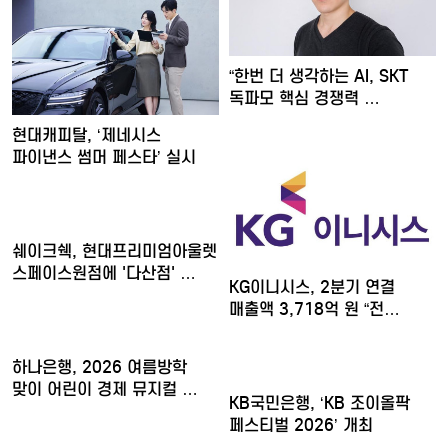
“한번 더 생각하는 AI, SKT
독파모 핵심 경쟁력 …
현대캐피탈, ‘제네시스
파이낸스 썸머 페스타’ 실시
쉐이크쉑, 현대프리미엄아울렛
스페이스원점에 '다산점' …
KG이니시스, 2분기 연결
매출액 3,718억 원 “전…
하나은행, 2026 여름방학
맞이 어린이 경제 뮤지컬 …
KB국민은행, ‘KB 조이올팍
페스티벌 2026’ 개최