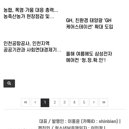
농협, 폭염·가뭄 대응 총력...
농축산농가 현장점검 및…
GH, 친환경 태양광 'GH
케어스테이션' 확대 도입
인천공항공사, 인천지역
공공기관과 사회연대경제기업
올해 여름에도 삼성전자
청년…
에어컨 ‘청.정.확.인’!
1
2
3
4
5
대표 / 발행인 : 이홍윤 (카톡ID : shinbian) |
편집인 / 청소년보호책임자 : 이민정 |