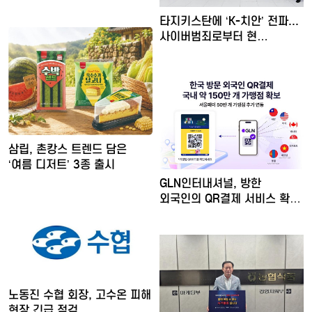
타지키스탄에 ‘K-치안’ 전파...
사이버범죄로부터 현…
삼립, 촌캉스 트렌드 담은
‘여름 디저트’ 3종 출시
GLN인터내셔널, 방한
외국인의 QR결제 서비스 확장
…
노동진 수협 회장, 고수온 피해
현장 긴급 점검