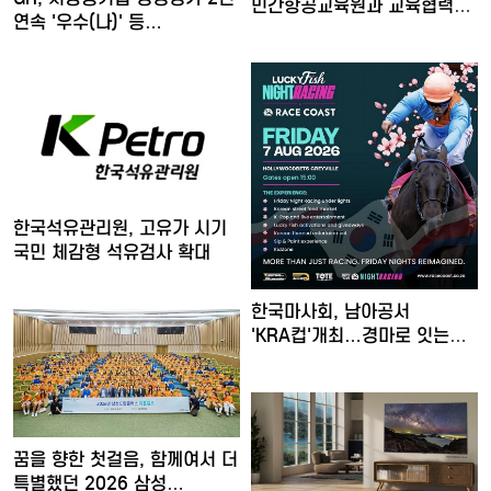
민간항공교육원과 교육협력
연속 '우수(나)' 등…
MOU 체…
한국석유관리원, 고유가 시기
국민 체감형 석유검사 확대
한국마사회, 남아공서
'KRA컵'개최…경마로 잇는
한류…
꿈을 향한 첫걸음, 함께여서 더
특별했던 2026 삼성…