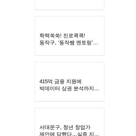
학력쑥쑥! 진로콕콕!
동작구, ‘동작쌤 멘토링’
참여자 모집
415억 금융 지원에
빅데이터 상권 분석까지…
‘다시 뛰는’ 마포 지역경제
서대문구, 청년 창업가
제안에 답했다…실증 지원