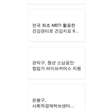
전국 최초 MBTI 활용한
건강관리로 건강지표 90%
개선! 노원, 대사증후군
맞춤형 집중관리 프로그램
‘혈관비움’ 운영
관악구, 청년 소상공인·
창업가 라이브커머스 지원
은평구,
사회적경제허브센터