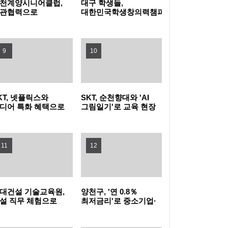
천계양시니어클럽,
대구 학생들,
관협력으로
대한민국학생창의력챔피언대회
문화가정 돌봄 공백
대상 수상
농협식품, ‘청소년 불법도박 근절’ 릴레이 캠페
운다
인 동참
지역사회와 함께하는 여름나기 - 새마을금고,
9
10
무더위쉼터 운영
미추홀구, 주거취약계층 발굴부터 이주·정착
KT, 넷플릭스와
SKT, 순천향대와 'AI
까지 지원
부산 사상구, 여름휴가철 청소년 유해환경 합
디어 특화 혜택으로
그림일기'로 교육 현장
더블 2040 고객 확대
AX 이끌고 미래 인재
동 점검·단속 실시
광명시, 업사이클·친환경 창업기업 키운다…
끌어
육성 나선다
11
12
우수팀에 총 3천만 원 지원
낮에는 시원한 스파이크·밤에는 드론쇼…부산
수영구, '국제여자 비치발리볼' 개막
부산 강서구, 폭염 취약 고독·고립 위험가구에
대건설 기술교육원,
양천구, '연 0.8％
'똑똑！안부꾸러미' 지원
시흥시, 청년이 직접 점검하는 청년정책 모니
설 직무 체험으로
최저금리'로 중소기업·
년 진로 설계 돕는다
소상공인에 20억 원
융자 지원
터링 본격 추진
이재준 수원특례시장, 'K-브랜드 지수' 경기도