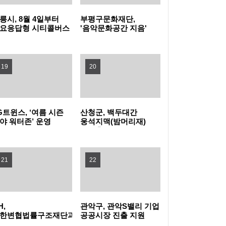
릉시, 8월 4일부터
부평구문화재단,
높인다! 노원구, 2026 노원교육협력특화지구
관악구, 폭염 취약계층 보호 '빈틈없이' 현장 살
요응답형 시티콜버스
'음악문화공간 지음'
상실증 시작
개관식 성료
학부모 아카데미 개최
피고 지원 넓힌다
은평구, 중장년 온라인 창업 돕는 '다시ON 창
19
20
업스쿨' 참여자 모집
강동구, 주민 손으로 내년 사업 고른다… 주민
참여예산 모바일 투표 실시
양천구, 배움으로 물드는 가을…제40기 '양천
G트윈스, ‘여름 시즌
산청군, 백두대간
야 워터존’ 운영
웅석지맥(밤머리재)
장수문화대학' 수강생 모집
서초구, 광복절 앞두고 국가유공자 30여 명에
생태축 복원사업 완료
장수사진 선물
구로구, 재개발·재건축사업 자문단 1차 회의
21
22
개최
부산 금정구, 금정산성에서 즐기는 특별한 여
름밤…'요즘N금정캠핑' 참가자 모집
울산쇠부리기술 현대미술로 피어나다
H,
관악구, 관악S밸리 기업
한변협법률구조재단과
공공시장 진출 지원
력해 전세사기피해자
나선다
정읍, 미래 동물의약품 산업 거점 도약 '시동'…