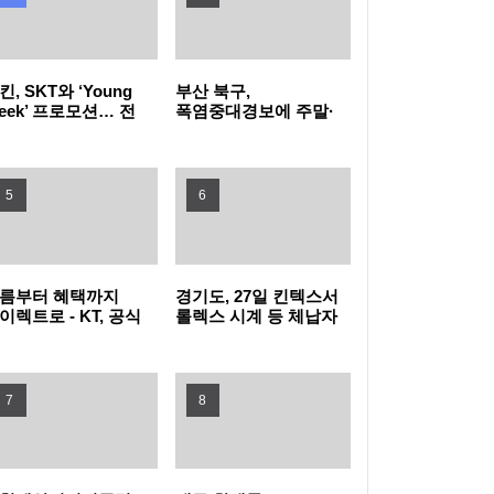
유검사 확대
꿈을 향한 첫걸음, 함께여서 더 특별했던 2026
킨, SKT와 ‘Young
부산 북구,
삼성드림클래스 여름캠프
LG전자, 대형 TV 구독하면 스탠바이미2 구독
eek’ 프로모션… 전
폭염중대경보에 주말·
목 40% 혜택 “영
공휴일 동 행정복지센터
young)하다면
밤 10시까지 연장 운영
료 반값
LG헬로비전 헬로모바일, 매월 9,900원 상당
킨으로 모여라!”
5
6
도서 혜택 주는 ‘교보문고 요금제’ 출시
KT, 폭염 속 시민 안전 위해 '무더위 쉼터' 운영
현대자동차·기아, '2026 레드 닷 어워드' 최우
름부터 혜택까지
경기도, 27일 킨텍스서
이렉트로 - KT, 공식
롤렉스 시계 등 체납자
수상 포함 17개 수상
타지키스탄에 ‘K-치안’ 전파... 사이버범죄로부
라인몰
압류 동산 620점 공개
T다이렉트샵으로
경매
단장
터 현지 주민과 우리 국민 모두 지킨다
삼립, 촌캉스 트렌드 담은 ‘여름 디저트’ 3종 출
7
8
시
GLN인터내셔널, 방한 외국인의 QR결제 서비
스 확장 나선다
노동진 수협 회장, 고수온 피해 현장 긴급 점검