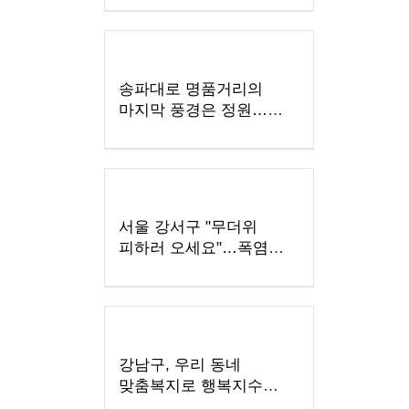
프로젝트’ 확대
송파대로 명품거리의
마지막 풍경은 정원…
가락시장사거리 녹색 변신
서울 강서구 "무더위
피하러 오세요"…폭염
취약 어르신 무더위쉼터
161개소 활짝
강남구, 우리 동네
맞춤복지로 행복지수
높이는 대치1동