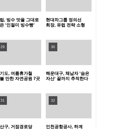
히세요
80분 내내 아이와 배꼽잡는다 … 동작구, 패밀
리 뮤지컬 (점프 JUMP) 나들이!
영등포구, 무대 위 꿈 키울 ‘구립소년소녀합창
립, 빙수 맛을 그대로
현대차그룹 정의선
은 ‘인절미 빙수빵’
회장, 유럽 전략 소형
단’ 신규 단원 모집
홍대 한복판에 이글루 등장! 마포구, 폭염 피난
시
전기차 양산 품질 현장
경영
처 ‘해피소’ 운영
여름을 시원하게… 광진구, 중랑천 제방·마을
29
30
공원에 스마트쉼터 3곳 조성
강북구, 문형배 전 헌법재판관 초청 '제11회 명
사특강' 개최
성동구, 삶의 지혜 더하는 명사특강 개최... 박
기도, 여름휴가철
해운대구, 체납자 '숨은
볼 만한 자연공원 7곳
자산' 끝까지 추적한다
천
성준 역술가·이호선 교수 강연
"시험인증기관, G밸리로 찾아온다"…금천구,
31
32
중소기업 제품 인증취득 지원 박차
산구, 거점경로당
인천공항공사, 하계