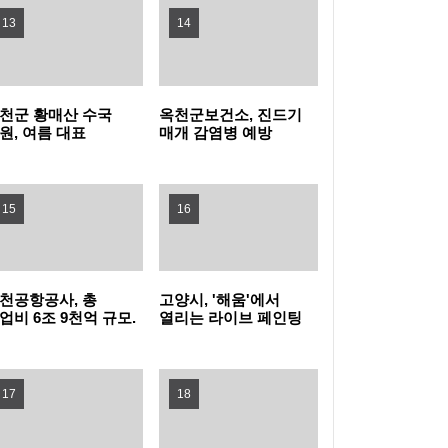
13
14
지자체장 부문 1위
성남 청소년 교향악 페스티벌 10차례 개최…
1480명 음악가 무대
포천동 유관 단체, 지역 주민 위한 생수 나눔과
천군 황매산 수국
옥천군보건소, 진드기
원, 여름 대표
매개 감염병 예방
살수차 운영
남양주시, 퇴계원5구역 재개발정비사업 주민
광자원으로 주목
바로알기 챌린지 운영
설명회 개최
과천시, 여름철 물놀이형 수경시설 운영실태
15
16
집중점검
'오르GO 함양', '마루＆올라'와 함께하는 쿨썸
머 이벤트 진행
“서울 출생아 수 1위, 송파구는 다르네” 결혼이
천공항공사, 총
고양시, '해움'에서
업비 6조 9천억 규모.
열리는 라이브 페인팅
슈켄트 신공항
'그래피티 문화
민자 부부 맞춤 육아교실 연다!
서울 강서구, 한국화 대표 작가 유근택 개인전
발사업 수주 !!!
선보인다'
17
개최
강남구, 북미 최대 뷰티박람회서 2,845만 달러
18
수출상담 성과
학교생활부터 AI교육까지... 학부모 교육역량