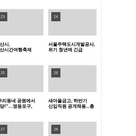
탁금 회수 나선다
특구 기업 2곳 투자협약
전남광주특별시교육청, 특수교사 행동중재 직
23
24
무연수 운영
인천여성가족재단, 아이사랑꿈터와 함께하는
산시,
서울주택도시개발공사,
'놀 권리 캠페인' 진행
경기도, 휴가철 바가지요금 근절한다…피서지
산시간여행축제
위기 청년에 긴급
민참여 프로그램
주거비 지원
프리마켓·주전부리'
물가안정 현장점검
옥천군, '대청호 생태 군립공원' 조성 본격화 추
영자 모집
25
26
진
무더위 피해 컬링장으로, '컬링웨이브 인 강릉'
시민 호응
보은군, 찾아가는 농기계 순회수리 교육 운영
우리동네 공원에서
새마을금고, 하반기
당!”…영등포구,
신입직원 공개채용...총
증평군, 전국 씨름 전지훈련지로 '주목'…좋은
더위 잊는 ‘팝업
149명 선발
놀이장’ 개장
훈련 여건 통했다
중랑구청 무더위쉼터에서 영화 보며 더위 식
27
28