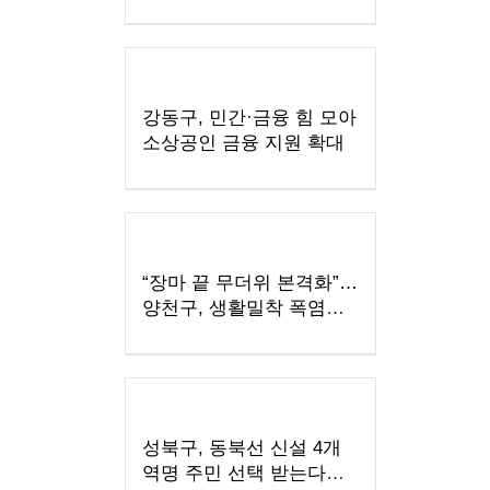
입주기업 모집
강동구, 민간·금융 힘 모아
소상공인 금융 지원 확대
“장마 끝 무더위 본격화”…
양천구, 생활밀착 폭염
대응 총력
성북구, 동북선 신설 4개
역명 주민 선택 받는다…