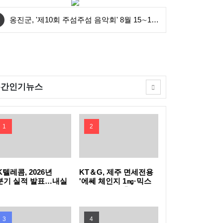
옹진군, '제10회 주섬주섬 음악회' 8월 15∼16
일 덕적도 개최
안산시, 중·고등학생 교복 나눔 행사 개최
연수구, 꿈이음길에 '실외 연수(水) 냉장고' 운
주간인기뉴스
영
충북도, 영동군 찾아 여성친화도시 신규지정
기반 마련
전남광주특별시, 이달의 전통주에 '섬달천9도
1
2
생황칠막걸리'
GH, 지방공기업 경영평가 2년 연속 '우수(나)'
등급 획득
인천공항공사, 태국 민간항공교육원과 교육협
K텔레콤, 2026년
KT＆G, 제주 면세전용
분기 실적 발표…내실
'에쎄 체인지 1㎎·믹스
진 통신·속도 내는 AI
아이스 더블' 출시
력 MOU 체결
한국마사회, 남아공서 'KRA컵'개최…경마로
C
잇는 한류와 말산업 교류
한국석유관리원, 고유가 시기 국민 체감형 석
3
4