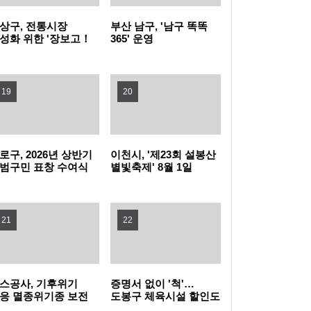
상구, 전통시장
부산 남구, '남구 똑똑
강, 경기도 최고 수준
인천시, 환경·신재생에너지 산업의 미래를 잇
성화 위한 '장보고！
365' 운영
증하고！ 경품받고！'
벤트 개최
다…2026 그린에너텍 개최
과천시, 2026년 6월 1일 기준 개별·공동주택가
19
20
격 열람 및 의견제출 접수
평택시, 베트남 다낭시와 계절근로자 업무협
약 체결 실무협의 추진
합천시니어클럽, 합천군종합사회복지관으로
로구, 2026년 상반기
이천시, '제23회 설봉산
범구민 표창 수여식
별빛축제' 8월 1일
이전
안성시 첫 '폭염중대경보'…쉼터부터 드론까지
최
개막…설봉공원
잔디광장에서
총력전
GH, 친환경 태양광 'GH 케어스테이션' 확대
21
22
도입
인천공항공사, 인천지역 공공기관과 사회연대
경제기업 청년 고용지원 본격 추진
올해 여름에도 삼성전자 에어컨 ‘청.정.확.인’!
스공사, 기후위기
증명서 없이 '척'…
응 멸종위기종 보전
도봉구 체육시설 할인도
동 박차
모바일 시대
LG전자, 베스트샵 E-순환페스티벌 진행