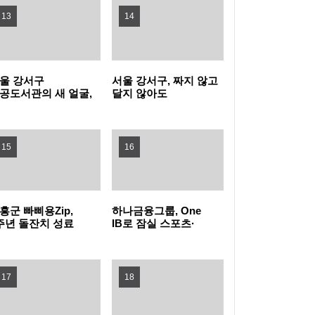
13
14
트 순찰로봇 시범운영
한층 커진 규모와 풍성해진 콘텐츠로 돌아오
는 군산북페어 2026
장성군, 안 낸 세금 반드시 받는다…징수대책
울 강서구
서울 강서구, 짜지 않고
공도서관의 새 얼굴,
달지 않아도
강력 추진
해운대구, 좌동파크골프장 편의시설 확충 재
곡 통합신청사
맛있다…'신선가득
서관의 "이름을
건강밥상 요리교실'
습니다"
선보여
개장
전남광주특별시, 여수서 제7회 섬의 날 연다
15
16
정읍 물빛축제에 3만명 몰렸다…먹거리 매출
6300만 원
부산 북구, 2025년 적극행정 종합평가 행정안
흥군 빠삐용Zip,
하나금융그룹, One
주년 돌잔치 성료
IB로 잠실 스포츠·
문화관광 거점' 도약
마이스 복합공간 조성
전부 장관 표창 수상
전남광주특별시교육청, AI 활용 '장애 학생 진
4조 원 규모 PF 이끈다
17
로·직업교육' 강화
남해군, 적극행정 종합평가 '행안부장관 표창'
18
수상
광명시 정신건강 정책 통했다…시민 마음건