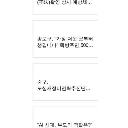
(不法)촬영 상시 예방체계
구축
종로구, "가장 더운 곳부터
챙깁니다" 쪽방주민 500명
냉음료 제공
중구,
도심재정비전략추진단
출범 4주년. "민선 9기
도시경쟁력 높인다"
“AI 시대, 부모의 역할은?”