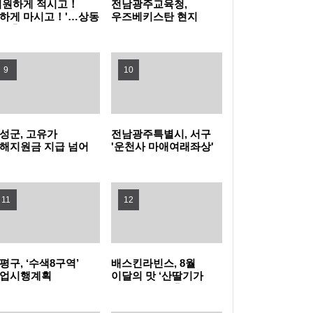
시원하게 적시고！
전남광주교육청,
하게 마시고！'…상동
우즈베키스탄 현지
주축제 개최
'한국어 교원' 연수 운영
평가 우수기관 선정
금천구, 중장년의 건강한 삶과 새로운 도전을
지원하기 위해 업무협약 체결
문화행사 안전망 촘촘히... 강북구, 문화시설
9
10
직원 응급처치 교육
성동구, 최고 단계 '폭염중대경보' 발효 즉시 긴
성군, 고유가
전남광주특별시, 서구
급 대응체계 가동
용산구, 공중화장실 불법(不法)촬영 상시 예방
해지원금 지급 넘어
'운천사 마애여래좌상'
비까지…전국 최초
보물 승격 신청
체계 구축
종로구, "가장 더운 곳부터 챙깁니다" 쪽방주민
점 카드 결제 지원
11
12
500명 냉음료 제공
중구, 도심재정비전략추진단 출범 4주년. "민
선 9기 도시경쟁력 높인다"
인천시교육청, 검단·송도지역 3개 학교 중앙투
평구, ‘수색8구역’
배스킨라빈스, 8월
자심사 승인
강화군, 유실 목함지뢰 발견에 따른 관광객 안
업시행계획
이달의 맛 ‘산딸기가
경인가… 올 하반기
끌리는 연유’ 출시…
공 가시화
광고 모델 박지훈 발탁
전관리 강화
로봇이 밤새 전통시장 지킨다…제천시, 스마