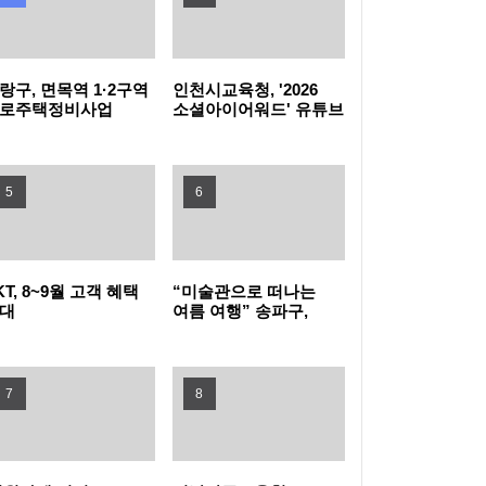
상시 단속 강화
김해천문대에서 떠나는 우주 휴가 '스페이스
랑구, 면목역 1·2구역
인천시교육청, '2026
바캉스'
옥천군, 자매도시 부산 동래구서 옥천복숭아
로주택정비사업
소셜아이어워드' 유튜브
·인스타 대상 수상
인기 입증…1시간 만에 완판
한여름 밤, 바다와 영화가 만나는 축제…강릉
5
6
'제28회 정동진독립영화제' 개최
전남광주통합특별시 해수욕장, 체험·공연 즐
길거리 풍성
경기도, 자연재난 대응 우수 시군 6곳 선정…
KT, 8~9월 고객 혜택
“미술관으로 떠나는
대
여름 여행” 송파구,
사업비 12억 원 지원
중랑구, 1인 가구 집 지키는 안심장비 지원
여름방학 특별기획전
‘한여름 박캉스’
“영등포역, 9월부터 KTX 호남선 선다”… 서울·
7
8
용산역 우회 불편 끝
마포구에서 ‘식집사’ 데뷔해볼까?
광진구 노인일자리 수행기관 2곳, 보건복지부