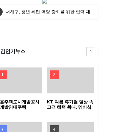
서해구, 청년 취업 역량 강화를 위한 협력 체계
구축
인천 제물포구, '2026년 하반기 착한가격업소'
신규 모집
창녕군, 기후위기(폭염) 적응 취약계층 지원사
주간인기뉴스
업 추진
쉐이크쉑, 현대프리미엄아울렛 스페이스원점
에 '다산점' 오픈
하나은행, 2026 여름방학 맞이 어린이 경제 뮤
1
2
지컬 '재크의 요술지갑' 개최
KB국민은행, ‘KB 조이올팍 페스티벌 2026’ 개
최
농협, 폭염·가뭄 대응 총력...농축산농가 현장
울주택도시개발공사
KT, 여름 휴가철 일상 속
개발임대주택
고객 혜택 확대, 멤버십,
421세대 청약 접수
로밍, 요금제 등
점검 및 피해 예방 강화
울산 북구 강동바다도서관, 야간 북캉스 참가
생활밀착형 혜택 강화
자 모집
하동군, 하천 불법 시설물 정비 추진…여름철
3
4