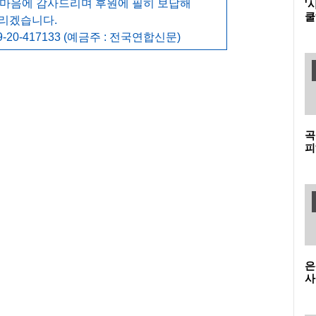
 마음에 감사드리며 후원에 필히 보답해
'
쿨
리겠습니다.
맥
-20-417133 (예금주 : 전국연합신문)
곡
피
소
노
은
사
변
착