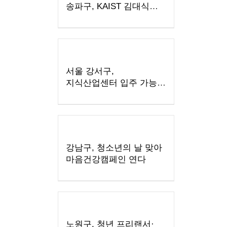
송파구, KAIST 김대식
교수 초청 특강
서울 강서구,
지식산업센터 입주 가능
업종 28개
추가…'기업하기 좋은
도시' 속도
강남구, 청소년의 날 맞아
마음건강캠페인 연다
노원구, 청년 프리랜서·