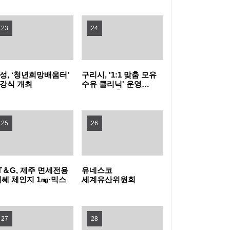
LG유플러스, 알뜰폰 전용 혜택 프로그램 '알닷
23
24
클럽' 론칭
KT, 홍대 '미니브×민트라온 콜라보 에디션' 팝
성, ‘청년희망배움터’
구리시, '1:1 맞춤 모유
업 운영
SK텔레콤, 2026년 2분기 실적 발표…내실 다
강식 개최
수유 클리닉' 운영…
임신부터 출산 후까지
진 통신·속도 내는 AI DC
현대자동차, ‘디 올 뉴 아반떼’ 계약 개시
밀착 지원
25
26
남양주시, 제4기 청소년 문화체험 원정대 출
발…지역 역사·문화 체험 나서
"도심 속 무더위를 날렸다"…부산 남구, 제4회
T＆G, 제주 면세전용
유네스코
에쎄 체인지 1㎎·믹스
세계유산위원회
유엔남구 물놀이 축제 성황리 마무리
“AI 시대, 부모의 역할은?” 송파구, KAIST 김대
이스 더블' 출시
전문가들 세계유산 도시
창녕 방문
식 교수 초청 특강
서울 강서구, 지식산업센터 입주 가능 업종 28
27
28