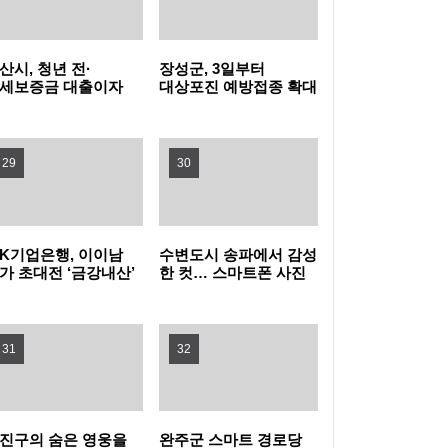
개 추가…'기업하기 좋은 도시' 속도
강남구, 청소년의 날 맞아 마음건강캠페인 연
다
노원구, 청년 프리랜서·예비 창업자 역량 강화
산시, 청년 전·
장성군, 3일부터
세보증금 대출이자
대상포진 예방접종 확대
나선다! 계약부터 AI 활용까지 실전형 교육, <
폭염중대경보 발효…관악구, 최고 수준 비상
원…8월 한 달간 신청
지원
수
청년 프리랜서 길잡이> 운영
대응 돌입
은평구, 행안부 적극행정 종합평가 ‘국무총리
29
30
상’ 수상
강동구, 여름방학 실내 가족 공연 ‘엉클키드’로
무더위 식힌다!
양천구, 달빛어린이병원 2곳으로 확대…야간·
BK기업은행, 이이남
수변도시 송파에서 감성
가 초대전 ‘금강내산’
한 컷… 스마트폰 사진
최
이벤트 참여하세요
휴일 소아진료 공백 막는다
서초구, 공공미술과 전통문화 결합한 '서초-한
31
32
강 아트투어' 운영
진구의 숨은 영웅을
완주군 스마트 경로당