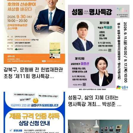
강북구, 문형배 전 헌법재판관
초청 '제11회 명사특강…
성동구, 삶의 지혜 더하는
명사특강 개최... 박성준 …