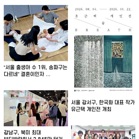
“서울 출생아 수 1위, 송파구는
다르네” 결혼이민자 …
서울 강서구, 한국화 대표 작가
유근택 개인전 개최
강남구, 북미 최대