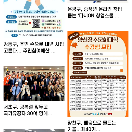
은평구, 중장년 온라인 창업
돕는 '다시ON 창업스쿨'…
강동구, 주민 손으로 내년 사업
고른다… 주민참여예산 …
서초구, 광복절 앞두고
국가유공자 30여 명에
장수사진…
양천구, 배움으로 물드는
가을…제40기