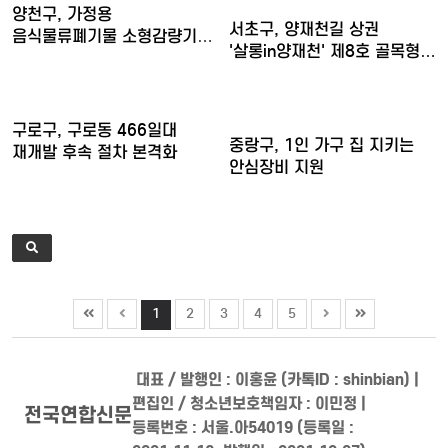
양천구, 가정용
서초구, 양재천길 상권
음식물류폐기물 소형감량기
'살롱in양재천' 제8호 골목형…
구매비 지원……
구로구, 구로동 466일대
중랑구, 1인 가구 집 지키는
재개발 후속 절차 본격화
안심장비 지원
1
2
3
4
5
대표 / 발행인 : 이홍윤 (카톡ID : shinbian) |
편집인 / 청소년보호책임자 : 이민정 |
전국연합신문
등록번호 : 서울.아54019 (등록일 :