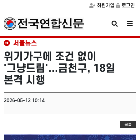
회원가입
로그인
검
메
색
뉴
버
버
튼
튼
서울뉴스
위기가구에 조건 없이
'그냥드림'…금천구, 18일
본격 시행
2026-05-12 10:14
목록