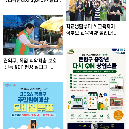
뷰티박람회서 2,845만 달러
수출…
학교생활부터 AI교육까지...
학부모 교육역량 높인다!…
관악구, 폭염 취약계층 보호
'빈틈없이' 현장 살피고 …