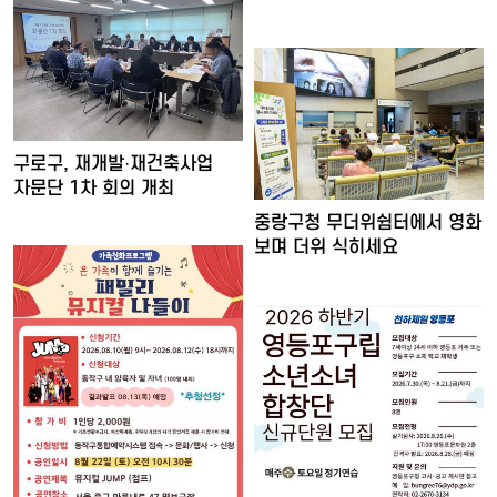
'양천장수문화대…
구로구, 재개발·재건축사업
자문단 1차 회의 개최
중랑구청 무더위쉼터에서 영화
보며 더위 식히세요