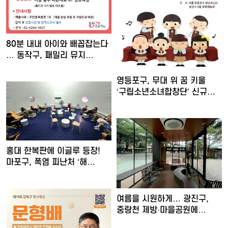
80분 내내 아이와 배꼽잡는다
… 동작구, 패밀리 뮤지…
영등포구, 무대 위 꿈 키울
‘구립소년소녀합창단’ 신규…
홍대 한복판에 이글루 등장!
마포구, 폭염 피난처 ‘해…
여름을 시원하게… 광진구,
중랑천 제방·마을공원에
스마…