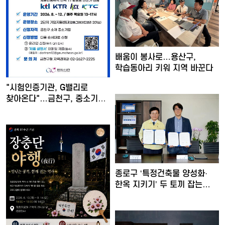
배움이 봉사로…용산구,
학습동아리 키워 지역 바꾼다
"시험인증기관, G밸리로
찾아온다"…금천구, 중소기업
…
종로구 ‘특정건축물 양성화·
한옥 지키기’ 두 토끼 잡는…