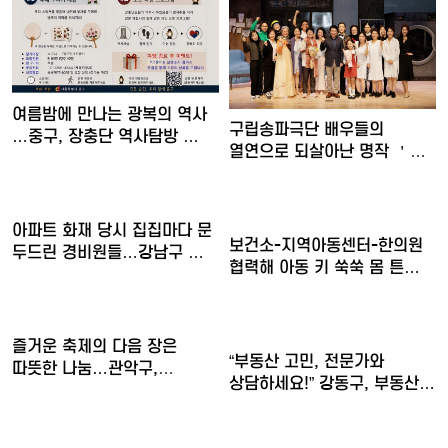
여름밤에 만나는 광복의 역사
구립송파극단 배우들의
…중구, 장충단 역사탐방 …
열연으로 되살아난 명작 ＇
30일간…
아파트 화재 당시 집집마다 문
보건소-지역아동센터-한의원
두드린 경비원들…강남구 …
협력해 아동 키 쑥쑥 몸 튼…
즐거운 축제의 다음 장은
“부동산 고민, 전문가와
따뜻한 나눔…관악구,
상담하세요!” 강동구, 부동산…
아이들의…