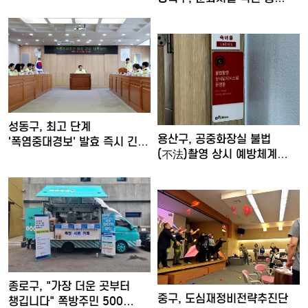
성동구, 최고 단계
용산구, 공중화장실 불법
'폭염중대경보' 발효 즉시 긴급
(不法)촬영 상시 예방체계
대…
구축
종로구, "가장 더운 곳부터
중구, 도심재정비전략추진단
챙깁니다" 쪽방주민 500…