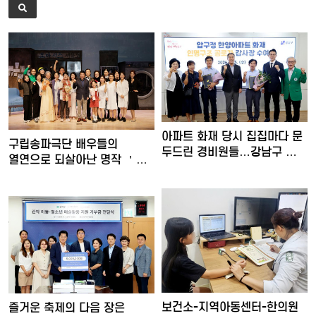
아파트 화재 당시 집집마다 문
구립송파극단 배우들의
두드린 경비원들…강남구 …
열연으로 되살아난 명작 ＇
30일간…
보건소-지역아동센터-한의원
즐거운 축제의 다음 장은