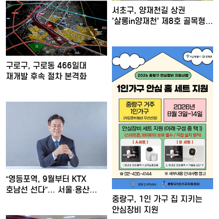
서초구, 양재천길 상권
'살롱in양재천' 제8호 골목형…
구로구, 구로동 466일대
재개발 후속 절차 본격화
“영등포역, 9월부터 KTX
호남선 선다”… 서울·용산…
중랑구, 1인 가구 집 지키는
안심장비 지원