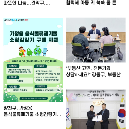
협력해 아동 키 쑥쑥 몸 튼…
따뜻한 나눔…관악구,
아이들의…
“부동산 고민, 전문가와
상담하세요!” 강동구, 부동산…
양천구, 가정용
음식물류폐기물 소형감량기
구매비 지원……