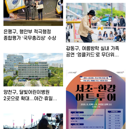
은평구, 행안부 적극행정
종합평가 ‘국무총리상’ 수상
강동구, 여름방학 실내 가족
공연 ‘엉클키드’로 무더위…
양천구, 달빛어린이병원
2곳으로 확대…야간·휴일
소아진…