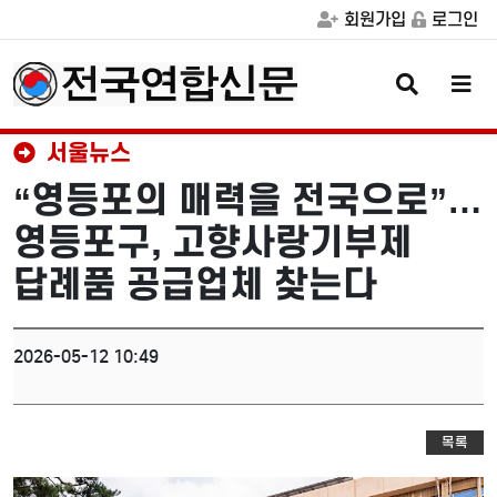
회원가입
로그인
검
메
색
뉴
버
버
튼
튼
서울뉴스
“영등포의 매력을 전국으로”…
영등포구, 고향사랑기부제
답례품 공급업체 찾는다
2026-05-12 10:49
목록