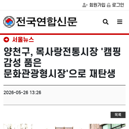
회원가입
로그인
검
메
색
뉴
버
버
튼
튼
서울뉴스
양천구, 목사랑전통시장 '캠핑
감성 품은
문화관광형시장'으로 재탄생
2026-05-26 13:26
목록