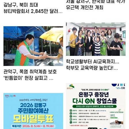
서울 강서구, 한국화 대표 작가
강남구, 북미 최대
유근택 개인전 개최
뷰티박람회서 2,845만 달러
수출…
학교생활부터 AI교육까지...
학부모 교육역량 높인다!…
관악구, 폭염 취약계층 보호
'빈틈없이' 현장 살피고 …