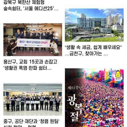
강북구 북한산 체험형
숲속쉼터, '서울 에디션25'
대…
“생활 속 세금, 쉽게 배우세요”
…금천구, 찾아가는 …
용산구, 교회 15곳과 손잡고
'생활권 폭염·한파 쉼터…
중구, 공단·재단과 ‘청렴 원팀’