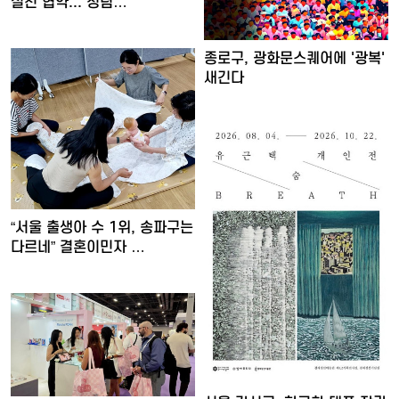
실천 협약... 청렴…
종로구, 광화문스퀘어에 '광복'
새긴다
“서울 출생아 수 1위, 송파구는
다르네” 결혼이민자 …