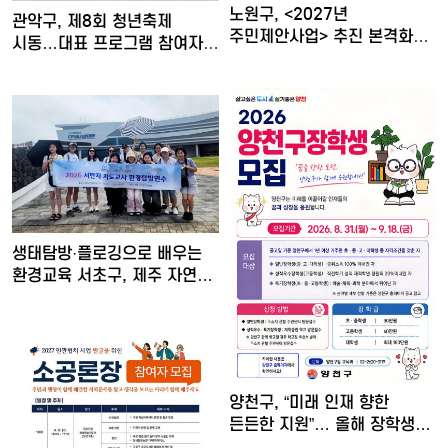
노원구, <2027년
관악구, 제8회 청년축제
주민제안사업> 추진 본격화
시동…대표 프로그램 참여자
전국 …
모…
생태탐방·플로깅으로 배우는
환경교육 서초구, 제주 자연…
양천구, “미래 인재 향한
든든한 지원”… 올해 장학생…