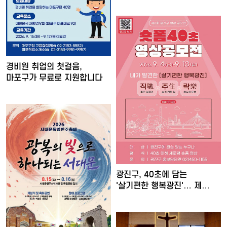
경비원 취업의 첫걸음,
마포구가 무료로 지원합니다
광진구, 40초에 담는
'살기편한 행복광진'… 제
6회…