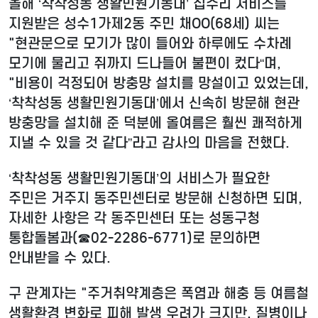
올해 ‘착착성동 생활민원기동대’ 집수리 서비스를
지원받은 성수1가제2동 주민 채OO(68세) 씨는
"현관문으로 모기가 많이 들어와 하루에도 수차례
모기에 물리고 쥐까지 드나들어 불편이 컸다“며,
"비용이 걱정되어 방충망 설치를 망설이고 있었는데,
‘착착성동 생활민원기동대’에서 신속히 방문해 현관
방충망을 설치해 준 덕분에 올여름은 훨씬 쾌적하게
지낼 수 있을 것 같다”라고 감사의 마음을 전했다.
‘착착성동 생활민원기동대’의 서비스가 필요한
주민은 거주지 동주민센터로 방문해 신청하면 되며,
자세한 사항은 각 동주민센터 또는 성동구청
통합돌봄과(☎02-2286-6771)로 문의하면
안내받을 수 있다.
구 관계자는 "주거취약계층은 폭염과 해충 등 여름철
생활환경 변화로 피해 발생 우려가 크지만, 질병이나