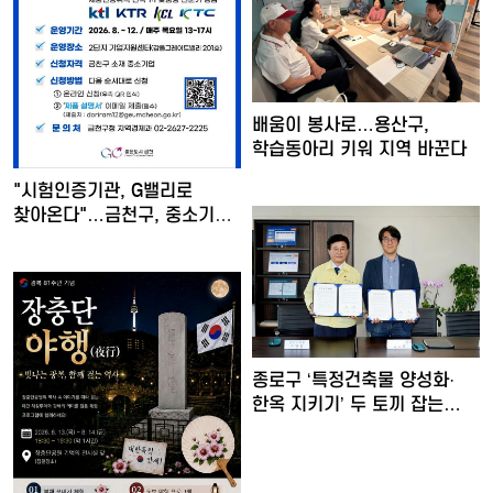
배움이 봉사로…용산구,
학습동아리 키워 지역 바꾼다
"시험인증기관, G밸리로
찾아온다"…금천구, 중소기업
…
종로구 ‘특정건축물 양성화·
한옥 지키기’ 두 토끼 잡는…