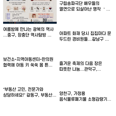
구립송파극단 배우들의
열연으로 되살아난 명작 ＇
30일간…
여름밤에 만나는 광복의 역사
아파트 화재 당시 집집마다 문
…중구, 장충단 역사탐방 …
두드린 경비원들…강남구 …
보건소-지역아동센터-한의원
즐거운 축제의 다음 장은
협력해 아동 키 쑥쑥 몸 튼…
따뜻한 나눔…관악구,
아이들의…
“부동산 고민, 전문가와
양천구, 가정용
상담하세요!” 강동구, 부동산…
음식물류폐기물 소형감량기
구매비 지원……