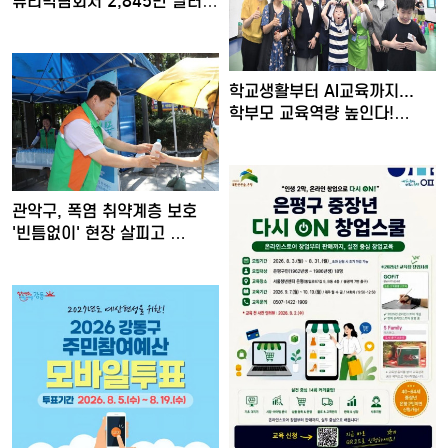
뷰티박람회서 2,845만 달러
수출…
학교생활부터 AI교육까지...
학부모 교육역량 높인다!…
관악구, 폭염 취약계층 보호
'빈틈없이' 현장 살피고 …