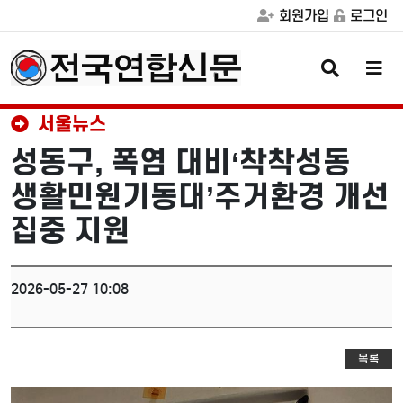
회원가입
로그인
검
메
색
뉴
버
버
튼
튼
서울뉴스
성동구, 폭염 대비‘착착성동
생활민원기동대’주거환경 개선
집중 지원
2026-05-27 10:08
목록