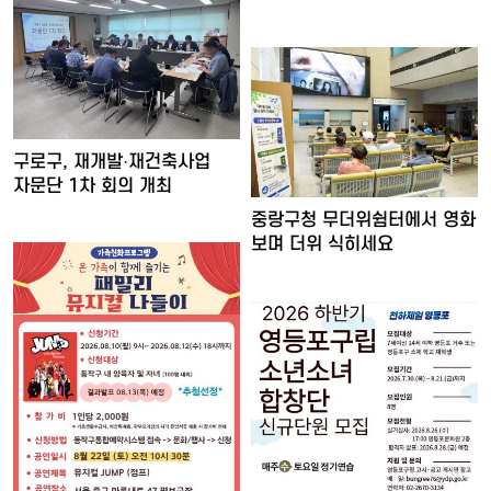
'양천장수문화대…
구로구, 재개발·재건축사업
자문단 1차 회의 개최
중랑구청 무더위쉼터에서 영화
보며 더위 식히세요