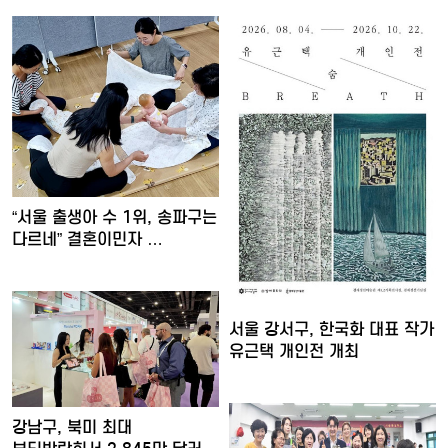
“서울 출생아 수 1위, 송파구는
다르네” 결혼이민자 …
서울 강서구, 한국화 대표 작가
유근택 개인전 개최
강남구, 북미 최대