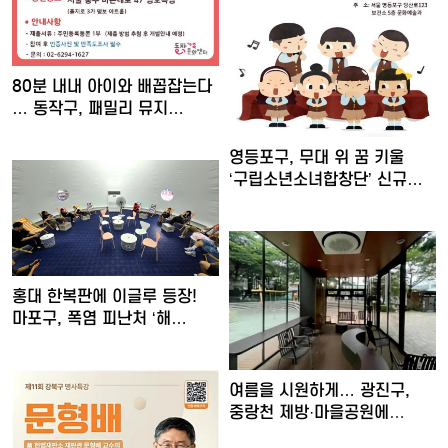
80분 내내 아이와 배꼽잡는다
… 동작구, 패밀리 뮤지…
영등포구, 무대 위 꿈 키울
‘구립소년소녀합창단’ 신규…
홍대 한복판에 이글루 등장!
마포구, 폭염 피난처 ‘해…
여름을 시원하게… 광진구,
중랑천 제방·마을공원에
스마…