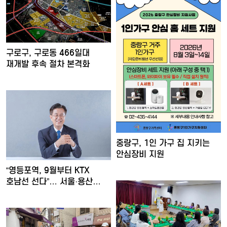
구로구, 구로동 466일대
재개발 후속 절차 본격화
중랑구, 1인 가구 집 지키는
안심장비 지원
“영등포역, 9월부터 KTX
호남선 선다”… 서울·용산…