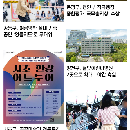
은평구, 행안부 적극행정
종합평가 ‘국무총리상’ 수상
강동구, 여름방학 실내 가족
공연 ‘엉클키드’로 무더위…
양천구, 달빛어린이병원
2곳으로 확대…야간·휴일
소아진…
서초구, 공공미술과 전통문화