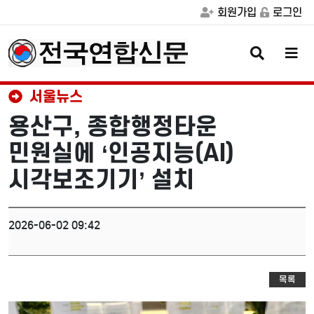
회원가입
로그인
검
메
색
뉴
버
버
튼
튼
서울뉴스
용산구, 종합행정타운
민원실에 ‘인공지능(AI)
시각보조기기’ 설치
2026-06-02 09:42
목록