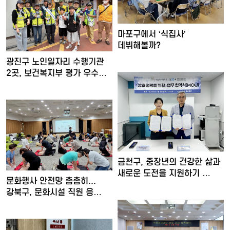
마포구에서 ‘식집사’
데뷔해볼까?
광진구 노인일자리 수행기관
2곳, 보건복지부 평가 우수…
금천구, 중장년의 건강한 삶과
새로운 도전을 지원하기 …
문화행사 안전망 촘촘히...
강북구, 문화시설 직원 응…