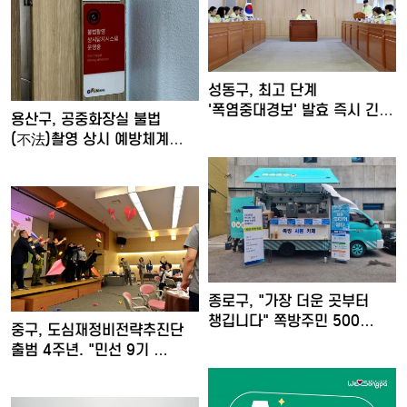
성동구, 최고 단계
'폭염중대경보' 발효 즉시 긴급
용산구, 공중화장실 불법
대…
(不法)촬영 상시 예방체계
구축
종로구, "가장 더운 곳부터
챙깁니다" 쪽방주민 500…
중구, 도심재정비전략추진단
출범 4주년. "민선 9기 …