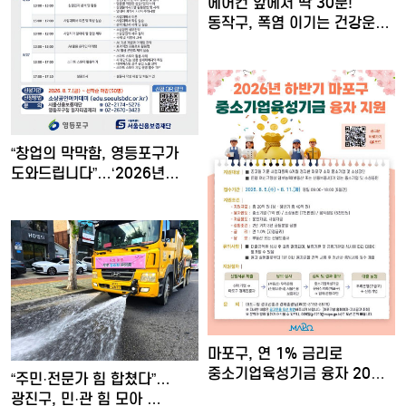
에어컨 앞에서 딱 30분!
동작구, 폭염 이기는 건강운…
“창업의 막막함, 영등포구가
도와드립니다”…‘2026년…
마포구, 연 1% 금리로
중소기업육성기금 융자 20억
“주민·전문가 힘 합쳤다”…
…
광진구, 민·관 힘 모아 …