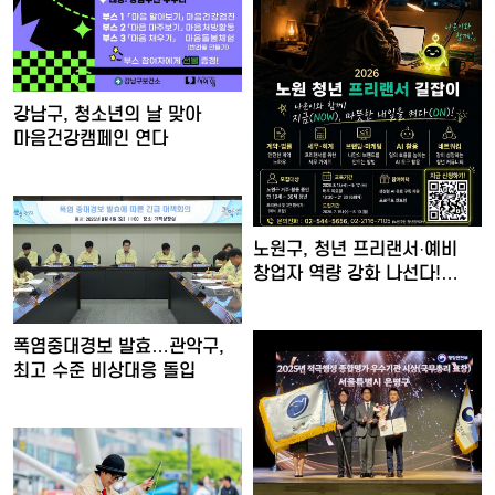
강남구, 청소년의 날 맞아
마음건강캠페인 연다
노원구, 청년 프리랜서·예비
창업자 역량 강화 나선다!…
폭염중대경보 발효…관악구,
최고 수준 비상대응 돌입