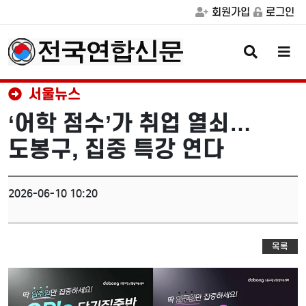
회원가입
로그인
검
메
색
뉴
버
버
튼
튼
서울뉴스
‘어학 점수’가 취업 열쇠…
도봉구, 집중 특강 연다
2026-06-10 10:20
목록