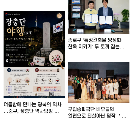
…
종로구 ‘특정건축물 양성화·
한옥 지키기’ 두 토끼 잡는…
여름밤에 만나는 광복의 역사
구립송파극단 배우들의
…중구, 장충단 역사탐방 …
열연으로 되살아난 명작 ＇
30일간…