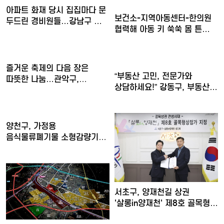
아파트 화재 당시 집집마다 문
보건소-지역아동센터-한의원
두드린 경비원들…강남구 …
협력해 아동 키 쑥쑥 몸 튼…
즐거운 축제의 다음 장은
“부동산 고민, 전문가와
따뜻한 나눔…관악구,
상담하세요!” 강동구, 부동산…
아이들의…
양천구, 가정용
음식물류폐기물 소형감량기
구매비 지원……
서초구, 양재천길 상권
'살롱in양재천' 제8호 골목형…