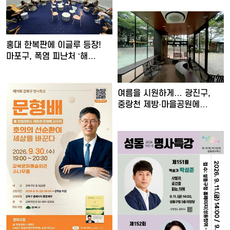
홍대 한복판에 이글루 등장!
마포구, 폭염 피난처 ‘해…
여름을 시원하게… 광진구,
중랑천 제방·마을공원에
스마…