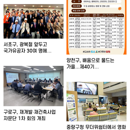
서초구, 광복절 앞두고
국가유공자 30여 명에
장수사진…
양천구, 배움으로 물드는
가을…제40기
'양천장수문화대…
구로구, 재개발·재건축사업
자문단 1차 회의 개최
중랑구청 무더위쉼터에서 영화