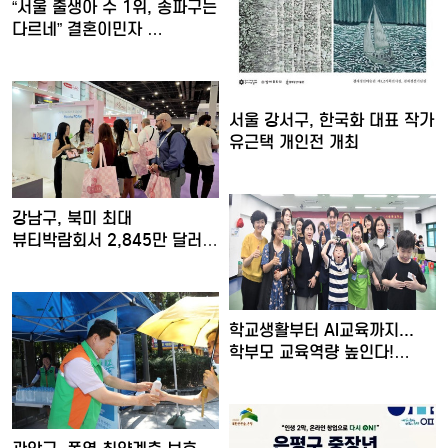
“서울 출생아 수 1위, 송파구는
다르네” 결혼이민자 …
서울 강서구, 한국화 대표 작가
유근택 개인전 개최
강남구, 북미 최대
뷰티박람회서 2,845만 달러
수출…
학교생활부터 AI교육까지...
학부모 교육역량 높인다!…