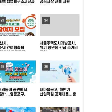
한변협법률구조재단과
공공시장 진출 지원
력해 전세사기피해자
나선다
연수 운영
인천여성가족재단, 아이사랑꿈터와 함께하는 '놀
탁금 회수 나선다
권리 캠페인' 진행
경기도, 휴가철 바가지요금 근절한다…피서지 물
23
24
가안정 현장점검
옥천군, '대청호 생태 군립공원' 조성 본격화 추진
산시,
서울주택도시개발공사,
무더위 피해 컬링장으로, '컬링웨이브 인 강릉' 시
산시간여행축제
위기 청년에 긴급 주거비
민참여 프로그램
지원
프리마켓·주전부리'
민 호응
보은군, 찾아가는 농기계 순회수리 교육 운영
영자 모집
25
26
증평군, 전국 씨름 전지훈련지로 '주목'…좋은 훈
련 여건 통했다
중랑구청 무더위쉼터에서 영화 보며 더위 식히세
우리동네 공원에서
새마을금고, 하반기
당!”…영등포구,
신입직원 공개채용...총
요
80분 내내 아이와 배꼽잡는다 … 동작구, 패밀리
더위 잊는 ‘팝업
149명 선발
놀이장’ 개장
뮤지컬 (점프 JUMP) 나들이!
영등포구, 무대 위 꿈 키울 ‘구립소년소녀합창단’