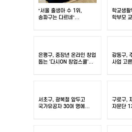
“서울 출생아 수 1위,
학교생활부
송파구는 다르네”
학부모 교
결혼이민자 부부 맞춤
노원구, 2
육아교실 연다!
노원교육
학부모 
은평구, 중장년 온라인 창업
강동구, 
돕는 '다시ON 창업스쿨'
사업 고
참여자 모집
주민참여
실시
서초구, 광복절 앞두고
구로구,
국가유공자 30여 명에
자문단 1
장수사진 선물