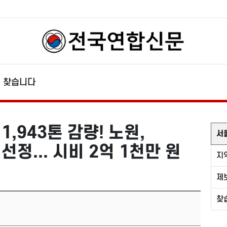
찾습니다
,943톤 감량! 노원,
서
정... 시비 2억 1천만 원
지
제
찾