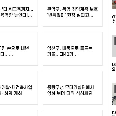
터 AI교육까지...
관악구, 폭염 취약계층 보호
육역량 높인다!
'빈틈없이' 현장 살피고
강
026
지원 넓힌다
수
무
협력특화지구
아카데미 개최
주민 손으로 내년
양천구, 배움으로 물드는
른다…
가을…제40기
예산 모바일 투표
'양천장수문화대학' 수강생
L
모집
외
 재개발·재건축사업
중랑구청 무더위쉼터에서
차 회의 개최
영화 보며 더위 식히세요
G