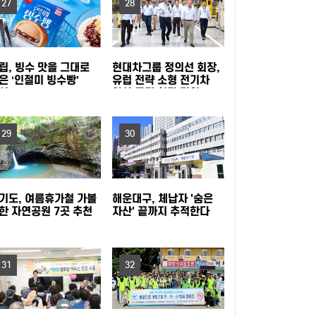
27
28
신규 단원 모집
홍대 한복판에 이글루 등장! 마포구, 폭염 피난처
‘해피소’ 운영
여름을 시원하게… 광진구, 중랑천 제방·마을공
립, 빙수 맛을 그대로
현대차그룹 정의선 회장,
은 ‘인절미 빙수빵’
유럽 전략 소형 전기차
원에 스마트쉼터 3곳 조성
강북구, 문형배 전 헌법재판관 초청 '제11회 명사
시
양산 품질 현장 경영
특강' 개최
성동구, 삶의 지혜 더하는 명사특강 개최... 박성
29
30
준 역술가·이호선 교수 강연
"시험인증기관, G밸리로 찾아온다"…금천구, 중
소기업 제품 인증취득 지원 박차
옹진군, '제10회 주섬주섬 음악회' 8월 15∼16일
기도, 여름휴가철 가볼
해운대구, 체납자 '숨은
한 자연공원 7곳 추천
자산' 끝까지 추적한다
덕적도 개최
안산시, 중·고등학생 교복 나눔 행사 개최
31
32
연수구, 꿈이음길에 '실외 연수(水) 냉장고' 운영
충북도, 영동군 찾아 여성친화도시 신규지정 기