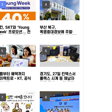
삼성드림클래스 여름캠프
LG전자, 대형 TV 구독하면 스탠바이미2 구독료
3
4
반값
LG헬로비전 헬로모바일, 매월 9,900원 상당 도
킨, SKT와 ‘Young
부산 북구,
서 혜택 주는 ‘교보문고 요금제’ 출시
KT, 폭염 속 시민 안전 위해 '무더위 쉼터' 운영
eek’ 프로모션… 전
폭염중대경보에 주말·
목 40% 혜택 “영
공휴일 동 행정복지센터
young)하다면 던킨으로
밤 10시까지 연장 운영
현대자동차·기아, '2026 레드 닷 어워드' 최우수
여라!”
5
6
상 포함 17개 수상
타지키스탄에 ‘K-치안’ 전파... 사이버범죄로부터
현지 주민과 우리 국민 모두 지킨다
삼립, 촌캉스 트렌드 담은 ‘여름 디저트’ 3종 출시
름부터 혜택까지
경기도, 27일 킨텍스서
이렉트로 - KT, 공식
롤렉스 시계 등 체납자
GLN인터내셔널, 방한 외국인의 QR결제 서비스
라인몰
압류 동산 620점 공개
T다이렉트샵으로
경매
단장
확장 나선다
노동진 수협 회장, 고수온 피해 현장 긴급 점검
7
8
농협식품, ‘청소년 불법도박 근절’ 릴레이 캠페인