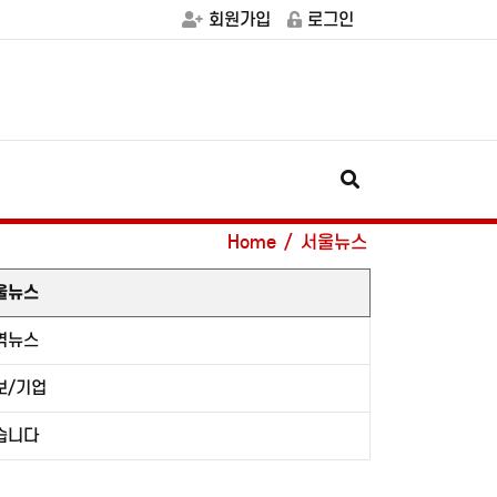
회원가입
로그인
Home
서울뉴스
울뉴스
역뉴스
보/기업
습니다
옹진군, '제10회 주섬주섬 음악회' 8월 15∼16일