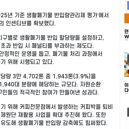
2025년 기준 생활폐기물 반입량관리제 평가’에서
원의 인센티브를 확보했다.
던
W
구별로 생활폐기물 반입 할당량을 설정하고,
품
초과 반입 시 페널티를 부과하는 제도다.
(
모
안정적인 운영을 돕고, 폐기물 처리 과정에서
기 위해 시행되고 있다.
3만 4,702톤 중 1,943톤(3.9%)을
 1,940대 분량에 해당하는 규모다. 자원순환
이
다
구민들의 적극적인 참여가 만들어낸 성과다.
온
K
새
이기 위해 커피전문점에서 발생하는 커피박을 퇴비
제원단 재활용 사업을 확대 추진해 왔다. 또한
 유도해 생활폐기물 반입량 감축에도 힘써왔다.