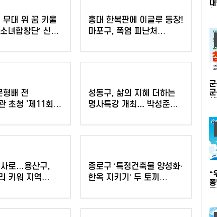
대
협
 무대 위 꿈 키울
홍대 한복판에 이글루 등장!
공
소녀합창단’ 신규
마포구, 폭염 피난처
집
‘해피소’ 운영
군
문형배 전
성동구, 삶의 지혜 더하는
군
시
 초청 '제11회
명사특강 개최... 박성준
'
 개최
역술가·이호선 교수 강연
운
봉사로…용산구,
종로구 ‘특정건축물 양성화·
“
리 키워 지역
한옥 지키기’ 두 토끼
퐁
잡는다
무
물