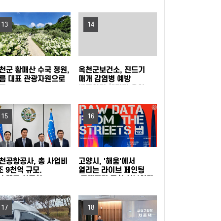
지원
1480명 음악가 무대
포천동 유관 단체, 지역 주민 위한 생수 나눔과 살
13
14
수차 운영
남양주시, 퇴계원5구역 재개발정비사업 주민설
명회 개최
과천시, 여름철 물놀이형 수경시설 운영실태 집
천군 황매산 수국 정원,
옥천군보건소, 진드기
름 대표 관광자원으로
매개 감염병 예방
중점검
'오르GO 함양', '마루＆올라'와 함께하는 쿨썸머
목
바로알기 챌린지 운영
이벤트 진행
“서울 출생아 수 1위, 송파구는 다르네” 결혼이민
15
16
자 부부 맞춤 육아교실 연다!
서울 강서구, 한국화 대표 작가 유근택 개인전 개
최
강남구, 북미 최대 뷰티박람회서 2,845만 달러
천공항공사, 총 사업비
고양시, '해움'에서
조 9천억 규모.
열리는 라이브 페인팅
슈켄트 신공항
'그래피티 문화 선보인다'
수출상담 성과
학교생활부터 AI교육까지... 학부모 교육역량 높
발사업 수주 !!!
17
인다! 노원구, 2026 노원교육협력특화지구 학부
관악구, 폭염 취약계층 보호 '빈틈없이' 현장 살피
18