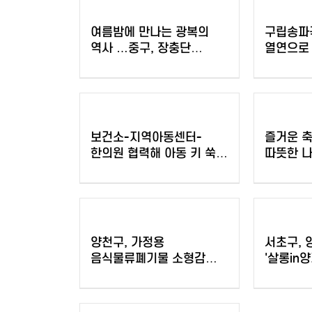
여름밤에 만나는 광복의
구립송파
역사 …중구, 장충단
열연으로
역사탐방 야행(夜行)운영
30일간의
번째 정
보건소-지역아동센터-
즐거운 축
한의원 협력해 아동 키 쑥쑥
따뜻한 
몸 튼튼. 노원구, <
아이들의
아동한의약 건강관리사업>
운영
양천구, 가정용
서초구, 
음식물류폐기물 소형감량기
'살롱in
구매비 지원…100가구
골목형상
추가 모집