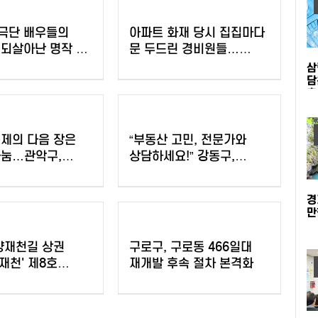
극단 배우들의
아파트 화재 당시 집집마다
 되살아난 명작 ＇
문 두드린 경비원들…
 야유회＇… 네
강남구 감사장 수여
삼
기공연
담
출
제의 다음 장은
“부동산 고민, 전문가와
나눔…관악구,
상담하세요!” 강동구,
 예술 꿈 응원한다
부동산 법률상담제 운영
경
만
양재천길 상권
구로구, 구로동 466일대
양재천' 제8호
재개발 후속 절차 본격화
점가 지정