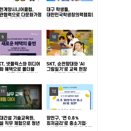
동참
지역사회와 함께하는 여름나기 - 새마을금고, 무
천계양시니어클럽,
대구 학생들,
관협력으로 다문화가정
대한민국학생창의력챔피언대회
봄 공백 메운다
대상 수상
더위쉼터 운영
미추홀구, 주거취약계층 발굴부터 이주·정착까지
지원
부산 사상구, 여름휴가철 청소년 유해환경 합동
9
10
점검·단속 실시
광명시, 업사이클·친환경 창업기업 키운다…우수
KT, 넷플릭스와 미디어
SKT, 순천향대와 'AI
팀에 총 3천만 원 지원
낮에는 시원한 스파이크·밤에는 드론쇼…부산 수
화 혜택으로 폴더블
그림일기'로 교육 현장
040 고객 확대 이끌어
AX 이끌고 미래 인재
영구, '국제여자 비치발리볼' 개막
부산 강서구, 폭염 취약 고독·고립 위험가구에 '똑
육성 나선다
11
12
똑！안부꾸러미' 지원
시흥시, 청년이 직접 점검하는 청년정책 모니터
링 본격 추진
이재준 수원특례시장, 'K-브랜드 지수' 경기도 지
대건설 기술교육원,
양천구, '연 0.8％
자체장 부문 1위
성남 청소년 교향악 페스티벌 10차례 개최…
설 직무 체험으로 청년
최저금리'로 중소기업·
로 설계 돕는다
소상공인에 20억 원 융자