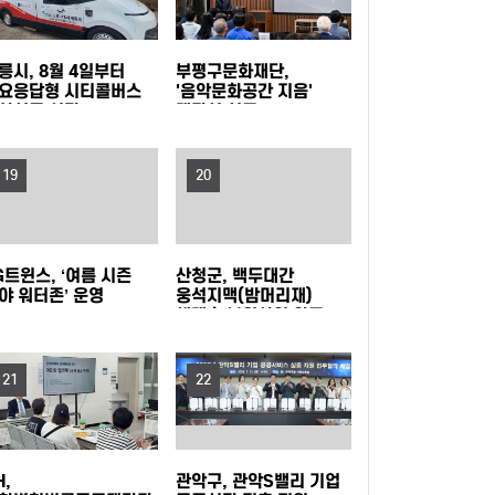
모 아카데미 개최
고 지원 넓힌다
은평구, 중장년 온라인 창업 돕는 '다시ON 창업
릉시, 8월 4일부터
부평구문화재단,
스쿨' 참여자 모집
강동구, 주민 손으로 내년 사업 고른다… 주민참
요응답형 시티콜버스
'음악문화공간 지음'
상실증 시작
개관식 성료
여예산 모바일 투표 실시
양천구, 배움으로 물드는 가을…제40기 '양천장
19
20
수문화대학' 수강생 모집
서초구, 광복절 앞두고 국가유공자 30여 명에 장
수사진 선물
구로구, 재개발·재건축사업 자문단 1차 회의 개
G트윈스, ‘여름 시즌
산청군, 백두대간
야 워터존’ 운영
웅석지맥(밤머리재)
최
부산 금정구, 금정산성에서 즐기는 특별한 여름
생태축 복원사업 완료
밤…'요즘N금정캠핑' 참가자 모집
울산쇠부리기술 현대미술로 피어나다
21
22
정읍, 미래 동물의약품 산업 거점 도약 '시동'…특
구 기업 2곳 투자협약
전남광주특별시교육청, 특수교사 행동중재 직무
H,
관악구, 관악S밸리 기업