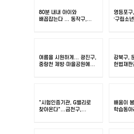
80분 내내 아이와
영등포구,
배꼽잡는다 … 동작구,
‘구립소년
패밀리 뮤지컬 (점프
단원 모
JUMP) 나들이!
여름을 시원하게… 광진구,
강북구, 
중랑천 제방·마을공원에
헌법재판관
스마트쉼터 3곳 조성
명사특강'
"시험인증기관, G밸리로
배움이 
찾아온다"…금천구,
학습동아
중소기업 제품 인증취득
바꾼다
지원 박차