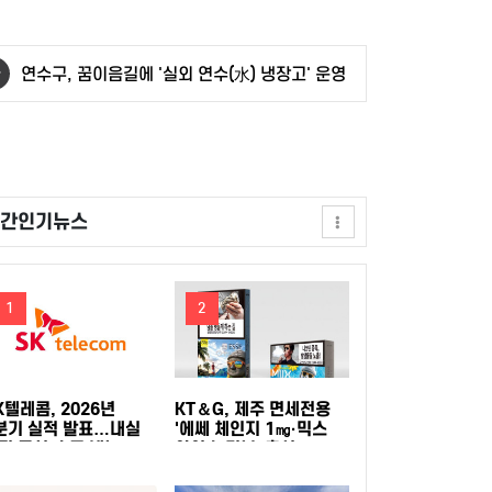
덕적도 개최
안산시, 중·고등학생 교복 나눔 행사 개최
연수구, 꿈이음길에 '실외 연수(水) 냉장고' 운영
충북도, 영동군 찾아 여성친화도시 신규지정 기
반 마련
전남광주특별시, 이달의 전통주에 '섬달천9도 생
간인기뉴스
황칠막걸리'
GH, 지방공기업 경영평가 2년 연속 '우수(나)' 등
급 획득
인천공항공사, 태국 민간항공교육원과 교육협력
1
2
MOU 체결
한국마사회, 남아공서 'KRA컵'개최…경마로 잇
는 한류와 말산업 교류
한국석유관리원, 고유가 시기 국민 체감형 석유
K텔레콤, 2026년
KT＆G, 제주 면세전용
분기 실적 발표…내실
'에쎄 체인지 1㎎·믹스
진 통신·속도 내는 AI
아이스 더블' 출시
검사 확대
꿈을 향한 첫걸음, 함께여서 더 특별했던 2026
C