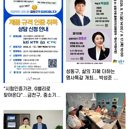
성동구, 삶의 지혜 더하는
명사특강 개최... 박성준 …
"시험인증기관, G밸리로
찾아온다"…금천구, 중소기업
…