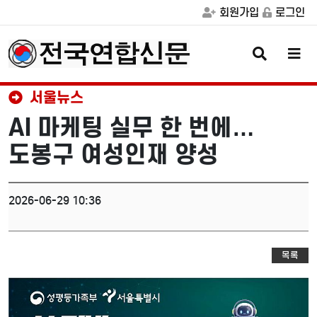
회원가입
로그인
검
메
색
뉴
버
버
튼
튼
서울뉴스
AI 마케팅 실무 한 번에…
도봉구 여성인재 양성
2026-06-29 10:36
목록