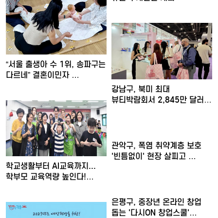
“서울 출생아 수 1위, 송파구는
다르네” 결혼이민자 …
강남구, 북미 최대
뷰티박람회서 2,845만 달러
수출…
관악구, 폭염 취약계층 보호
'빈틈없이' 현장 살피고 …
학교생활부터 AI교육까지...
학부모 교육역량 높인다!…
은평구, 중장년 온라인 창업
돕는 '다시ON 창업스쿨'…