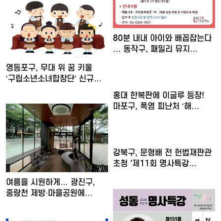
80분 내내 아이와 배꼽잡는다
… 동작구, 패밀리 뮤지…
영등포구, 무대 위 꿈 키울
‘구립소년소녀합창단’ 신규…
홍대 한복판에 이글루 등장!
마포구, 폭염 피난처 ‘해…
강북구, 문형배 전 헌법재판관
초청 '제11회 명사특강…
여름을 시원하게… 광진구,
중랑천 제방·마을공원에
스마…