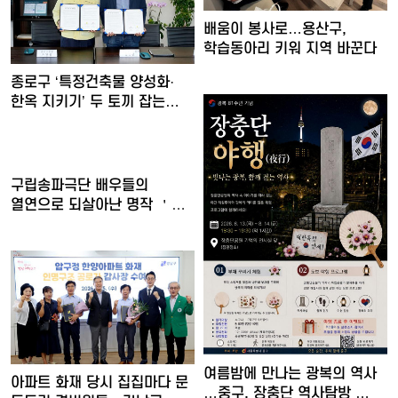
배움이 봉사로…용산구,
학습동아리 키워 지역 바꾼다
종로구 ‘특정건축물 양성화·
한옥 지키기’ 두 토끼 잡는…
구립송파극단 배우들의
열연으로 되살아난 명작 ＇
30일간…
여름밤에 만나는 광복의 역사
아파트 화재 당시 집집마다 문
…중구, 장충단 역사탐방 …