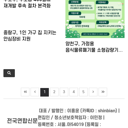
재개발 후속 절차 본격화
중랑구, 1인 가구 집 지키는
안심장비 지원
양천구, 가정용
음식물류폐기물 소형감량기
구매비 지원……
1
2
3
4
5
대표 / 발행인 : 이홍윤 (카톡ID : shinbian) |
편집인 / 청소년보호책임자 : 이민정 |
전국연합신문
등록번호 : 서울.아54019 (등록일 :