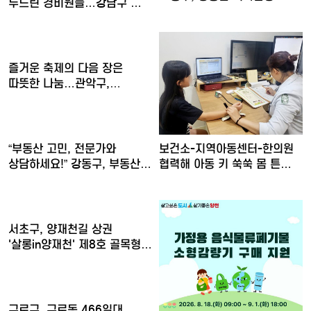
두드린 경비원들…강남구 …
즐거운 축제의 다음 장은
따뜻한 나눔…관악구,
아이들의…
보건소-지역아동센터-한의원
“부동산 고민, 전문가와
협력해 아동 키 쑥쑥 몸 튼…
상담하세요!” 강동구, 부동산…
서초구, 양재천길 상권
'살롱in양재천' 제8호 골목형…
구로구, 구로동 466일대