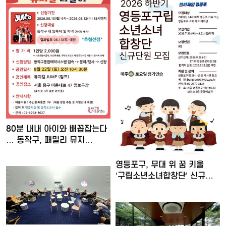
80분 내내 아이와 배꼽잡는다
… 동작구, 패밀리 뮤지…
영등포구, 무대 위 꿈 키울
‘구립소년소녀합창단’ 신규…