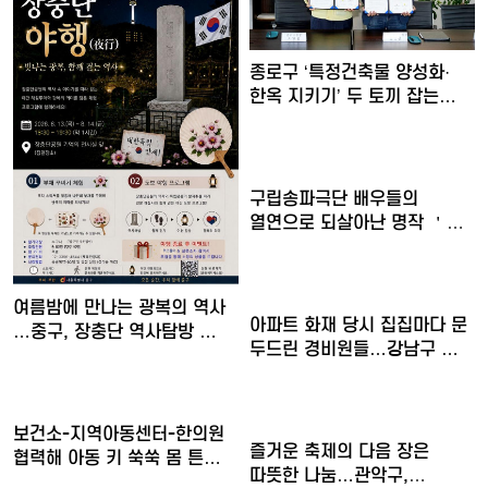
종로구 ‘특정건축물 양성화·
한옥 지키기’ 두 토끼 잡는…
구립송파극단 배우들의
열연으로 되살아난 명작 ＇
30일간…
여름밤에 만나는 광복의 역사
아파트 화재 당시 집집마다 문
…중구, 장충단 역사탐방 …
두드린 경비원들…강남구 …
보건소-지역아동센터-한의원
즐거운 축제의 다음 장은
협력해 아동 키 쑥쑥 몸 튼…
따뜻한 나눔…관악구,