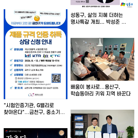
성동구, 삶의 지혜 더하는
명사특강 개최... 박성준 …
배움이 봉사로…용산구,
학습동아리 키워 지역 바꾼다
"시험인증기관, G밸리로
찾아온다"…금천구, 중소기업
…