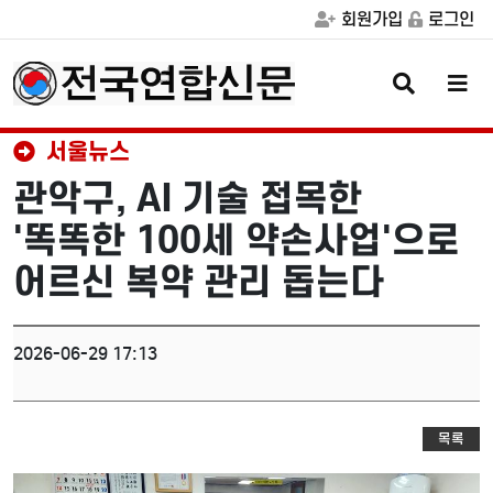
회원가입
로그인
검
메
색
뉴
버
버
튼
튼
서울뉴스
관악구, AI 기술 접목한
'똑똑한 100세 약손사업'으로
어르신 복약 관리 돕는다
2026-06-29 17:13
목록