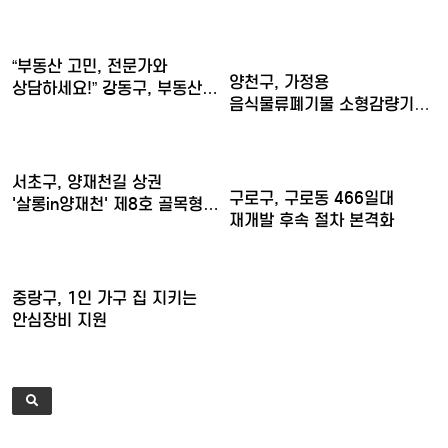
아이들의…
“부동산 고민, 전문가와
양천구, 가정용
상담하세요!” 강동구, 부동산…
음식물류폐기물 소형감량기
구매비 지원……
서초구, 양재천길 상권
구로구, 구로동 466일대
'살롱in양재천' 제8호 골목형…
재개발 후속 절차 본격화
중랑구, 1인 가구 집 지키는
안심장비 지원