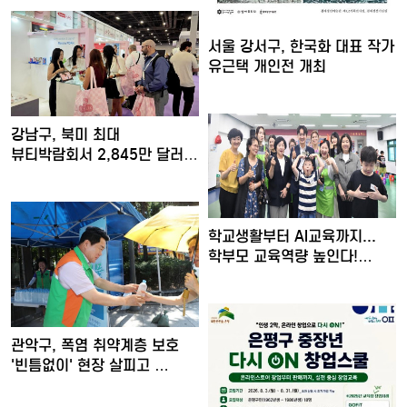
서울 강서구, 한국화 대표 작가
유근택 개인전 개최
강남구, 북미 최대
뷰티박람회서 2,845만 달러
수출…
학교생활부터 AI교육까지...
학부모 교육역량 높인다!…
관악구, 폭염 취약계층 보호
'빈틈없이' 현장 살피고 …