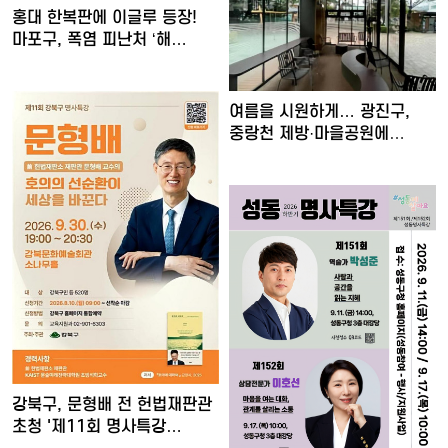
홍대 한복판에 이글루 등장!
마포구, 폭염 피난처 ‘해…
여름을 시원하게… 광진구,
중랑천 제방·마을공원에
스마…
강북구, 문형배 전 헌법재판관
초청 '제11회 명사특강…