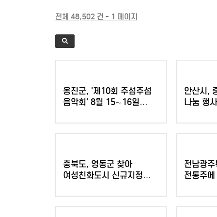
전체 48,502 건 - 1 페이지
옹진군, '제10회 주섬주섬
안산시, 
음악회' 8월 15∼16일
나눔 행사
덕적도 개최
충북도, 영동군 찾아
전남광주
여성친화도시 신규지정
전통주에 
기반 마련
생황칠막