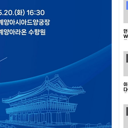
던
W
품
(
모
이
다
온
K
새