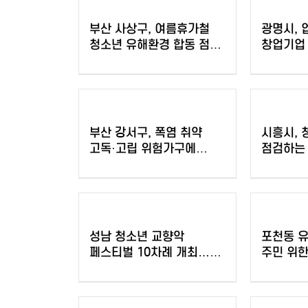
부산 사상구, 여름휴가철
광명시, 
청소년 유해환경 합동 점검·
창업기업
단속 실시
우수팀에 
부산 강서구, 폭염 취약
시흥시, 
고독·고립 위험가구에
점검하는
'똑똑！안부꾸러미' 지원
모니터링
성남 청소년 교향악
포천동 유
페스티벌 10차례 개최…
주민 위한
1480명 음악가 무대
살수차 