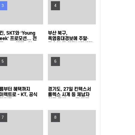
삼성드림클래스 여름캠프
LG전자, 대형 TV 구독하면 스탠바이미2 구독료
3
4
반값
LG헬로비전 헬로모바일, 매월 9,900원 상당 도
킨, SKT와 ‘Young
부산 북구,
서 혜택 주는 ‘교보문고 요금제’ 출시
KT, 폭염 속 시민 안전 위해 '무더위 쉼터' 운영
eek’ 프로모션… 전
폭염중대경보에 주말·
목 40% 혜택 “영
공휴일 동 행정복지센터
young)하다면 던킨으로
밤 10시까지 연장 운영
현대자동차·기아, '2026 레드 닷 어워드' 최우수
여라!”
5
6
상 포함 17개 수상
타지키스탄에 ‘K-치안’ 전파... 사이버범죄로부터
현지 주민과 우리 국민 모두 지킨다
삼립, 촌캉스 트렌드 담은 ‘여름 디저트’ 3종 출시
름부터 혜택까지
경기도, 27일 킨텍스서
이렉트로 - KT, 공식
롤렉스 시계 등 체납자
GLN인터내셔널, 방한 외국인의 QR결제 서비스
라인몰
압류 동산 620점 공개
T다이렉트샵으로
경매
단장
확장 나선다
노동진 수협 회장, 고수온 피해 현장 긴급 점검
7
8
농협식품, ‘청소년 불법도박 근절’ 릴레이 캠페인