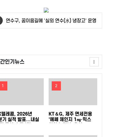
덕적도 개최
안산시, 중·고등학생 교복 나눔 행사 개최
연수구, 꿈이음길에 '실외 연수(水) 냉장고' 운영
충북도, 영동군 찾아 여성친화도시 신규지정 기
반 마련
전남광주특별시, 이달의 전통주에 '섬달천9도 생
간인기뉴스
황칠막걸리'
GH, 지방공기업 경영평가 2년 연속 '우수(나)' 등
급 획득
인천공항공사, 태국 민간항공교육원과 교육협력
1
2
MOU 체결
한국마사회, 남아공서 'KRA컵'개최…경마로 잇
는 한류와 말산업 교류
한국석유관리원, 고유가 시기 국민 체감형 석유
K텔레콤, 2026년
KT＆G, 제주 면세전용
분기 실적 발표…내실
'에쎄 체인지 1㎎·믹스
진 통신·속도 내는 AI
아이스 더블' 출시
검사 확대
꿈을 향한 첫걸음, 함께여서 더 특별했던 2026
C