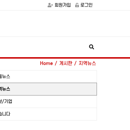
회원가입
로그인
Home
게시판
지역뉴스
울뉴스
역뉴스
보/기업
습니다
옹진군, '제10회 주섬주섬 음악회' 8월 15∼16일