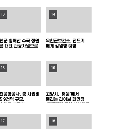
지원
1480명 음악가 무대
포천동 유관 단체, 지역 주민 위한 생수 나눔과 살
13
14
수차 운영
남양주시, 퇴계원5구역 재개발정비사업 주민설
명회 개최
과천시, 여름철 물놀이형 수경시설 운영실태 집
천군 황매산 수국 정원,
옥천군보건소, 진드기
름 대표 관광자원으로
매개 감염병 예방
중점검
'오르GO 함양', '마루＆올라'와 함께하는 쿨썸머
목
바로알기 챌린지 운영
이벤트 진행
“서울 출생아 수 1위, 송파구는 다르네” 결혼이민
15
16
자 부부 맞춤 육아교실 연다!
서울 강서구, 한국화 대표 작가 유근택 개인전 개
최
강남구, 북미 최대 뷰티박람회서 2,845만 달러
천공항공사, 총 사업비
고양시, '해움'에서
조 9천억 규모.
열리는 라이브 페인팅
슈켄트 신공항
'그래피티 문화 선보인다'
수출상담 성과
학교생활부터 AI교육까지... 학부모 교육역량 높
발사업 수주 !!!
17
인다! 노원구, 2026 노원교육협력특화지구 학부
관악구, 폭염 취약계층 보호 '빈틈없이' 현장 살피
18