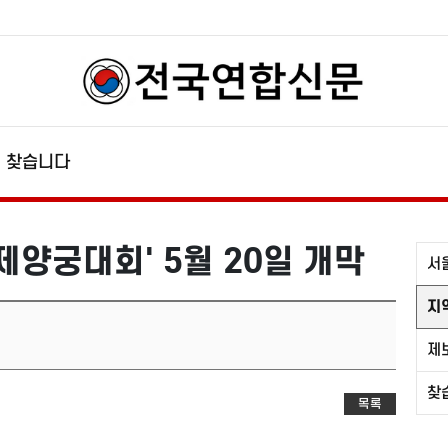
찾습니다
제양궁대회' 5월 20일 개막
서
지
제
찾
목록