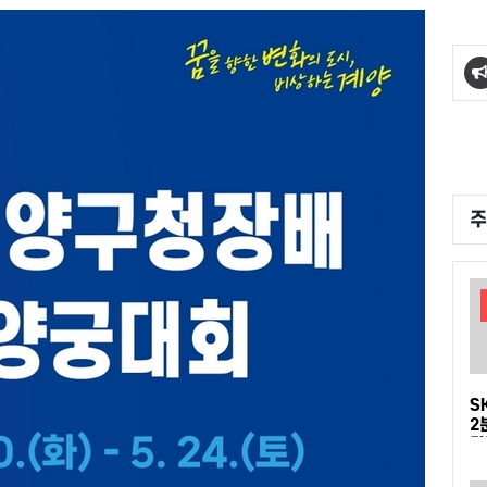
주
S
2
다
D