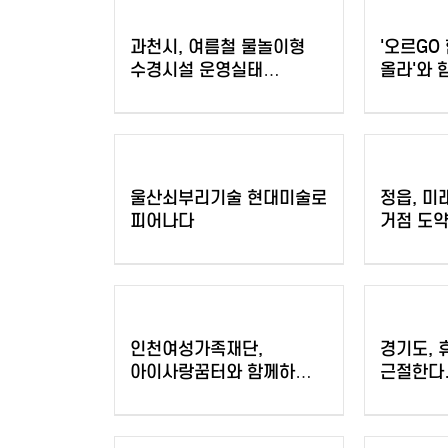
과천시, 여름철 물놀이형
'오르GO 
수경시설 운영실태
올라'와 
집중점검
이벤트 
울산쇠부리기술 현대미술로
정읍, 미
피어나다
거점 도약
기업 2곳
인천여성가족재단,
경기도,
아이사랑꿈터와 함께하는
근절한다
'놀 권리 캠페인' 진행
물가안정