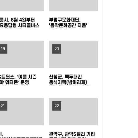
모 아카데미 개최
고 지원 넓힌다
은평구, 중장년 온라인 창업 돕는 '다시ON 창업
릉시, 8월 4일부터
부평구문화재단,
스쿨' 참여자 모집
강동구, 주민 손으로 내년 사업 고른다… 주민참
요응답형 시티콜버스
'음악문화공간 지음'
상실증 시작
개관식 성료
여예산 모바일 투표 실시
양천구, 배움으로 물드는 가을…제40기 '양천장
19
20
수문화대학' 수강생 모집
서초구, 광복절 앞두고 국가유공자 30여 명에 장
수사진 선물
구로구, 재개발·재건축사업 자문단 1차 회의 개
G트윈스, ‘여름 시즌
산청군, 백두대간
야 워터존’ 운영
웅석지맥(밤머리재)
최
부산 금정구, 금정산성에서 즐기는 특별한 여름
생태축 복원사업 완료
밤…'요즘N금정캠핑' 참가자 모집
울산쇠부리기술 현대미술로 피어나다
21
22
정읍, 미래 동물의약품 산업 거점 도약 '시동'…특
구 기업 2곳 투자협약
전남광주특별시교육청, 특수교사 행동중재 직무
H,
관악구, 관악S밸리 기업