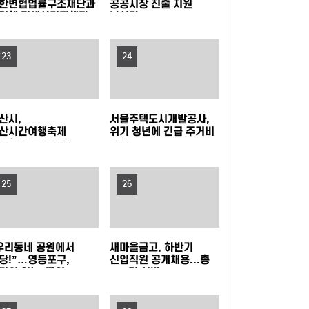
한변협법률구조재단과
공공시장 진출 지원
력해 전세사기피해자
나선다
연수 운영
인천여성가족재단, 아이사랑꿈터와 함께하는 '놀
탁금 회수 나선다
권리 캠페인' 진행
경기도, 휴가철 바가지요금 근절한다…피서지 물
23
24
가안정 현장점검
옥천군, '대청호 생태 군립공원' 조성 본격화 추진
산시,
서울주택도시개발공사,
무더위 피해 컬링장으로, '컬링웨이브 인 강릉' 시
산시간여행축제
위기 청년에 긴급 주거비
민참여 프로그램
지원
프리마켓·주전부리'
민 호응
보은군, 찾아가는 농기계 순회수리 교육 운영
영자 모집
25
26
증평군, 전국 씨름 전지훈련지로 '주목'…좋은 훈
련 여건 통했다
중랑구청 무더위쉼터에서 영화 보며 더위 식히세
우리동네 공원에서
새마을금고, 하반기
당!”…영등포구,
신입직원 공개채용...총
요
80분 내내 아이와 배꼽잡는다 … 동작구, 패밀리
더위 잊는 ‘팝업
149명 선발
놀이장’ 개장
뮤지컬 (점프 JUMP) 나들이!
영등포구, 무대 위 꿈 키울 ‘구립소년소녀합창단’