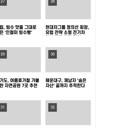
27
28
신규 단원 모집
홍대 한복판에 이글루 등장! 마포구, 폭염 피난처
‘해피소’ 운영
여름을 시원하게… 광진구, 중랑천 제방·마을공
립, 빙수 맛을 그대로
현대차그룹 정의선 회장,
은 ‘인절미 빙수빵’
유럽 전략 소형 전기차
원에 스마트쉼터 3곳 조성
강북구, 문형배 전 헌법재판관 초청 '제11회 명사
시
양산 품질 현장 경영
특강' 개최
성동구, 삶의 지혜 더하는 명사특강 개최... 박성
29
30
준 역술가·이호선 교수 강연
"시험인증기관, G밸리로 찾아온다"…금천구, 중
소기업 제품 인증취득 지원 박차
옹진군, '제10회 주섬주섬 음악회' 8월 15∼16일
기도, 여름휴가철 가볼
해운대구, 체납자 '숨은
한 자연공원 7곳 추천
자산' 끝까지 추적한다
덕적도 개최
안산시, 중·고등학생 교복 나눔 행사 개최
31
32
연수구, 꿈이음길에 '실외 연수(水) 냉장고' 운영
충북도, 영동군 찾아 여성친화도시 신규지정 기