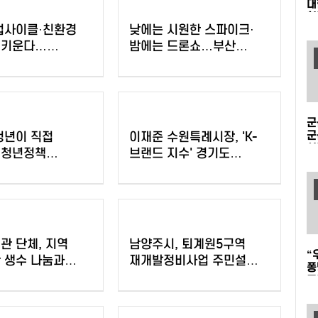
대
협
업사이클·친환경
낮에는 시원한 스파이크·
공
 키운다…
밤에는 드론쇼…부산
총 3천만 원 지원
수영구, '국제여자
비치발리볼' 개막
군
군
청년이 직접
이재준 수원특례시장, 'K-
시
 청년정책
브랜드 지수' 경기도
'
 본격 추진
지자체장 부문 1위
운
관 단체, 지역
남양주시, 퇴계원5구역
“
 생수 나눔과
재개발정비사업 주민설명회
퐁
운영
개최
무
물