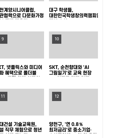
동참
지역사회와 함께하는 여름나기 - 새마을금고, 무
천계양시니어클럽,
대구 학생들,
관협력으로 다문화가정
대한민국학생창의력챔피언대회
봄 공백 메운다
대상 수상
더위쉼터 운영
미추홀구, 주거취약계층 발굴부터 이주·정착까지
지원
부산 사상구, 여름휴가철 청소년 유해환경 합동
9
10
점검·단속 실시
광명시, 업사이클·친환경 창업기업 키운다…우수
KT, 넷플릭스와 미디어
SKT, 순천향대와 'AI
팀에 총 3천만 원 지원
낮에는 시원한 스파이크·밤에는 드론쇼…부산 수
화 혜택으로 폴더블
그림일기'로 교육 현장
040 고객 확대 이끌어
AX 이끌고 미래 인재
영구, '국제여자 비치발리볼' 개막
부산 강서구, 폭염 취약 고독·고립 위험가구에 '똑
육성 나선다
11
12
똑！안부꾸러미' 지원
시흥시, 청년이 직접 점검하는 청년정책 모니터
링 본격 추진
이재준 수원특례시장, 'K-브랜드 지수' 경기도 지
대건설 기술교육원,
양천구, '연 0.8％
자체장 부문 1위
성남 청소년 교향악 페스티벌 10차례 개최…
설 직무 체험으로 청년
최저금리'로 중소기업·
로 설계 돕는다
소상공인에 20억 원 융자