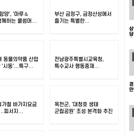
함양', '마루＆
부산 금정구, 금정산성에서
함께하는 쿨썸머
즐기는 특별한
진행
여름밤…'요즘N금정캠핑'
삼
담
참가자 모집
출
래 동물의약품 산업
전남광주특별시교육청,
 '시동'…특구
특수교사 행동중재
 투자협약
직무연수 운영
경
만
 휴가철 바가지요금
옥천군, '대청호 생태
…피서지
군립공원' 조성 본격화 추진
 현장점검