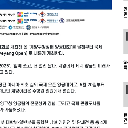
인
민
돌
대회로 개최해 온 '계양구청장배 양궁대회'를 올해부터 국제
yang Open)'로 새롭게 개최한다.
S
계양 2025', '함께 쏘고, 더 멀리 날다. 계양에서 세계 양궁의 미래가
특
고 있다.
2
 아시아 최초 실외 국제 오픈 양궁대회로, 5월 20일부터
 하나인 계양아라온 수향원 일원에서 열린다.
 계양구청 양궁팀의 전문성과 경험, 그리고 국제 관광도시를
가 가능해졌다.
현
건
고등부·대학부·일반부를 통합한 남녀 개인전 및 단체전 등 총 4개
진