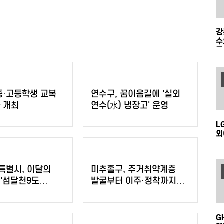
강
수
무
중·고등학생 교복
연수구, 꿈이음길에 '실외
 개최
연수(水) 냉장고' 운영
L
외
특별시, 이달의
미추홀구, 주거취약계층
'섬달천9도
발굴부터 이주·정착까지
걸리'
지원
G