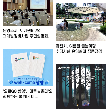
남양주시, 퇴계원5구역
재개발정비사업 주민설명회
개최
과천시, 여름철 물놀이형
수경시설 운영실태 집중점검
'오르GO 함양', '마루＆올라'와
함께하는 쿨썸머 이…