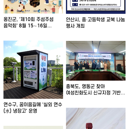
옹진군, '제10회 주섬주섬
안산시, 중·고등학생 교복 나눔
음악회' 8월 15∼16일…
행사 개최
충북도, 영동군 찾아
여성친화도시 신규지정 기반
마련
연수구, 꿈이음길에 '실외 연수
(水) 냉장고' 운영