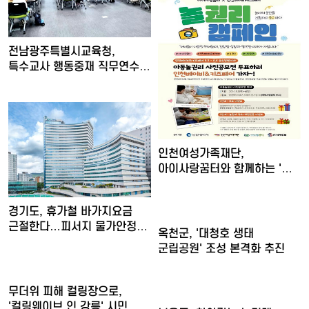
전남광주특별시교육청,
특수교사 행동중재 직무연수
운영
인천여성가족재단,
아이사랑꿈터와 함께하는 '놀
권리 캠…
경기도, 휴가철 바가지요금
근절한다…피서지 물가안정
옥천군, '대청호 생태
현…
군립공원' 조성 본격화 추진
무더위 피해 컬링장으로,
'컬링웨이브 인 강릉' 시민 …