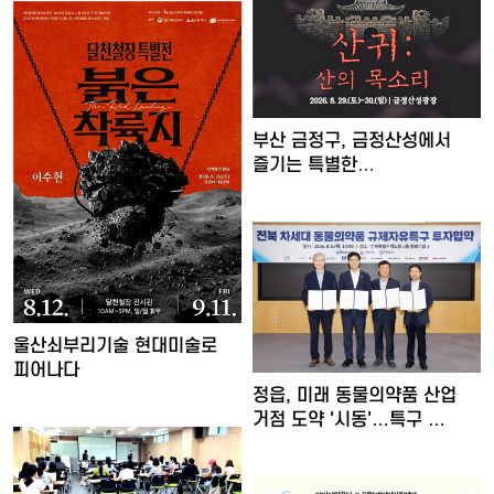
부산 금정구, 금정산성에서
즐기는 특별한
여름밤…'요즘…
울산쇠부리기술 현대미술로
피어나다
정읍, 미래 동물의약품 산업
거점 도약 '시동'…특구 …