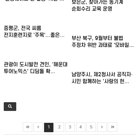
보은군, 찾아가는 농기계
순회수리 교육 운영
증평군, 전국 씨름
전지훈련지로 '주목'…좋은
부산 북구, 9월부터 불법
훈련 여…
주정차 위반 과태료 '모바일…
관광이 도시발전 견인, '해운대
투어노믹스' 디딤돌 확…
남양주시, 제2청사서 공직자·
시민 함께하는 '사랑의 헌…
1
2
3
4
5