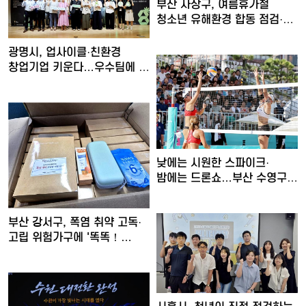
부산 사상구, 여름휴가철
청소년 유해환경 합동 점검·
단…
광명시, 업사이클·친환경
창업기업 키운다…우수팀에 총
…
낮에는 시원한 스파이크·
밤에는 드론쇼…부산 수영구,
'…
부산 강서구, 폭염 취약 고독·
고립 위험가구에 '똑똑！…