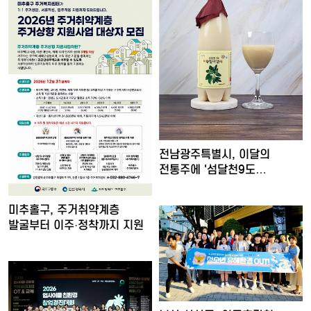
전남광주특별시, 이달의
전통주에 '섬달천9도
생황칠막걸…
미추홀구, 주거취약계층
발굴부터 이주·정착까지 지원