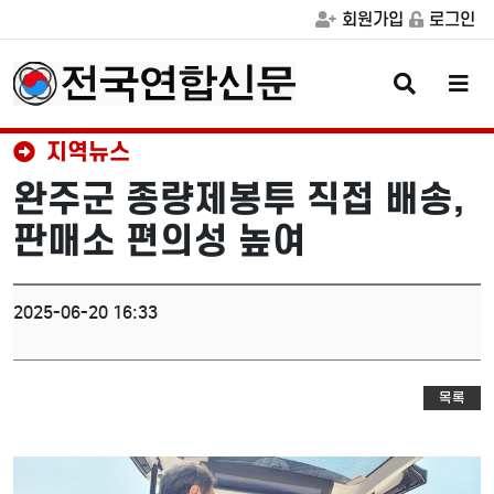
회원가입
로그인
검
메
색
뉴
버
버
튼
튼
지역뉴스
완주군 종량제봉투 직접 배송,
판매소 편의성 높여
2025-06-20 16:33
목록